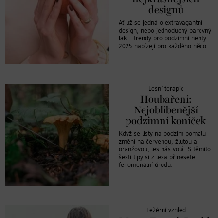
designů
Ať už se jedná o extravagantní
design, nebo jednoduchý barevný
lak – trendy pro podzimní nehty
2025 nabízejí pro každého něco.
Lesní terapie
Houbaření:
Nejoblíbenější
podzimní koníček
Když se listy na podzim pomalu
změní na červenou, žlutou a
oranžovou, les nás volá. S těmito
šesti tipy si z lesa přinesete
fenomenální úrodu.
Ležérní vzhled