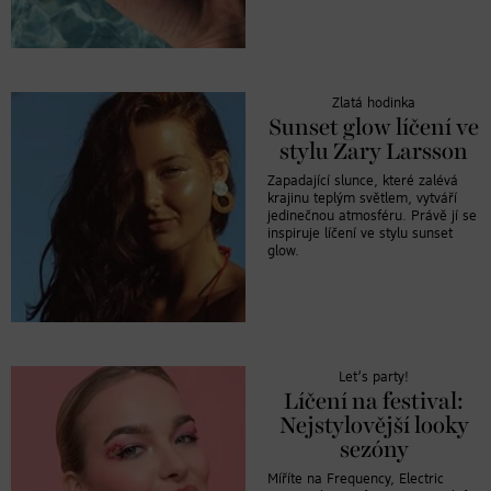
Zlatá hodinka
Sunset glow líčení ve
stylu Zary Larsson
Zapadající slunce, které zalévá
krajinu teplým světlem, vytváří
jedinečnou atmosféru. Právě jí se
inspiruje líčení ve stylu sunset
glow.
Let’s party!
Líčení na festival:
Nejstylovější looky
sezóny
Míříte na Frequency, Electric