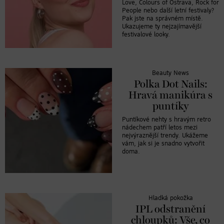
Love, Colours of Ostrava, Rock for
People nebo další letní festivaly?
Pak jste na správném místě.
Ukazujeme ty nejzajímavější
festivalové looky.
Beauty News
Polka Dot Nails:
Hravá manikúra s
puntíky
Puntíkové nehty s hravým retro
nádechem patří letos mezi
nejvýraznější trendy. Ukážeme
vám, jak si je snadno vytvořit
doma.
Hladká pokožka
IPL odstranění
chloupků: Vše, co