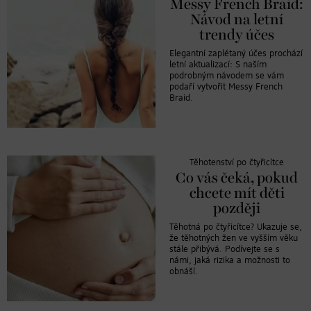
Messy French Braid:
Návod na letní
trendy účes
Elegantní zaplétaný účes prochází
letní aktualizací: S naším
podrobným návodem se vám
podaří vytvořit Messy French
Braid.
Těhotenství po čtyřicítce
Co vás čeká, pokud
chcete mít děti
později
Těhotná po čtyřicítce? Ukazuje se,
že těhotných žen ve vyšším věku
stále přibývá. Podívejte se s
námi, jaká rizika a možnosti to
obnáší.