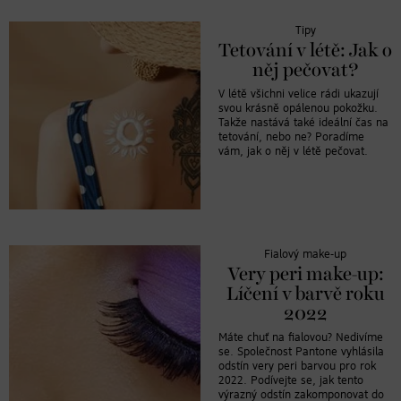
Tipy
Tetování v létě: Jak o
něj pečovat?
V létě všichni velice rádi ukazují
svou krásně opálenou pokožku.
Takže nastává také ideální čas na
tetování, nebo ne? Poradíme
vám, jak o něj v létě pečovat.
Fialový make-up
Very peri make-up:
Líčení v barvě roku
2022
Máte chuť na fialovou? Nedivíme
se. Společnost Pantone vyhlásila
odstín very peri barvou pro rok
2022. Podívejte se, jak tento
výrazný odstín zakomponovat do