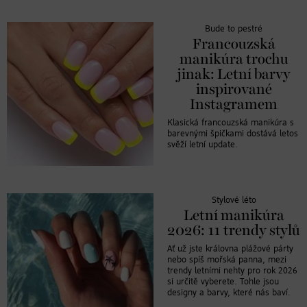
Bude to pestré
Francouzská
manikúra trochu
jinak: Letní barvy
inspirované
Instagramem
Klasická francouzská manikúra s
barevnými špičkami dostává letos
svěží letní update.
Stylové léto
Letní manikúra
2026: 11 trendy stylů
Ať už jste královna plážové párty
nebo spíš mořská panna, mezi
trendy letními nehty pro rok 2026
si určitě vyberete. Tohle jsou
designy a barvy, které nás baví.