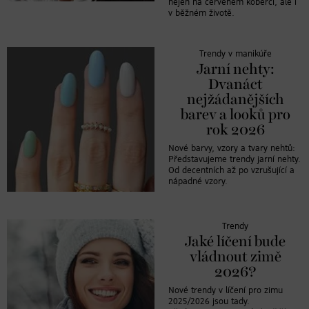
nejen na červeném koberci, ale i
v běžném životě.
Trendy v manikúře
Jarní nehty:
Dvanáct
nejžádanějších
barev a looků pro
rok 2026
Nové barvy, vzory a tvary nehtů:
Představujeme trendy jarní nehty.
Od decentních až po vzrušující a
nápadné vzory.
Trendy
Jaké líčení bude
vládnout zimě
2026?
Nové trendy v líčení pro zimu
2025/2026 jsou tady.