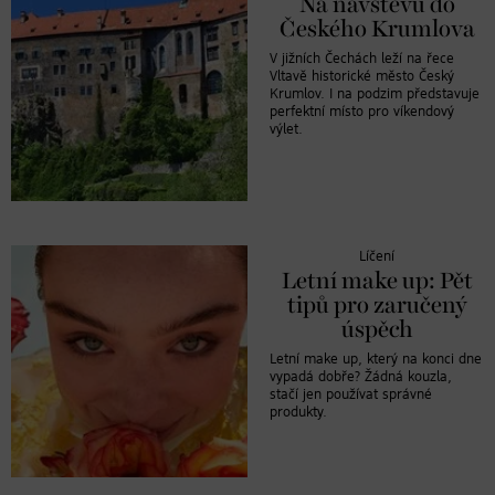
Na návštěvu do
Českého Krumlova
V jižních Čechách leží na řece
Vltavě historické město Český
Krumlov. I na podzim představuje
perfektní místo pro víkendový
výlet.
Líčení
Letní make up: Pět
tipů pro zaručený
úspěch
Letní make up, který na konci dne
vypadá dobře? Žádná kouzla,
stačí jen používat správné
produkty.