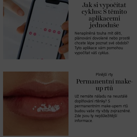
Jak si vypočítat
cyklus: S těmito
aplikacemi
jednoduše
Nenaplněná touha mít děti,
plánování dovolené nebo prostě
chcete lépe poznat své období?
Tyto aplikace vám pomohou
vypočítat váš cyklus.
Plnější rty
Permanentní make-
up rtů
Už nemáte náladu na neustálé
doplňování rtěnky? S
permanentním make-upem rtů
budou vaše rty vždy zvýrazněné.
Zde jsou ty nejdůležitější
informace.