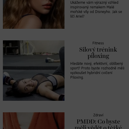
Ukážeme vám výrazný vzhled
inspirovaný remakem Malé
mořské víly od Disneyho. Jak se
líčí Ariel?
Fitness
Silový trénink
piloxing
Hledáte nový, efektivní, oblíbený
sport? Proto byste rozhodně měli
vyzkoušet hybridní cvičení
Piloxing.
Zdraví
PMDD: Co byste
měli vědět o těžké