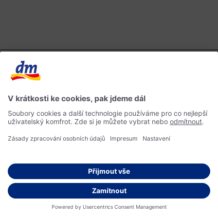
Magazín dm o kráse, zdraví a životním stylu – společně pro odpovědný a harmonický
život.