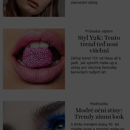
slavnostní účesy.
Průvodce stylem
Styl Y2K: Tento
trend teď nosí
všichni
Zářivý trend Y2K od hlavy až k
patě. Jak vytvořit make-up a
účesy pro všechny fanoušky
barevných nultých let.
Modroočko
Modré oční stíny:
Trendy zimní look
S tímto trendem krásy 90. let
získáte jasný a mrazivý make-up,