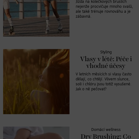
Jízda na kolečkových bruslích
nejenže procvičuje mnoho svalů,
ale také trénuje rovnováhu a je
zábavná.
Styling
Vlasy v létě: Péče i
vhodné účesy
V letních měsících si vlasy často
dělají, co chtějí. Vlivem slunce,
soli i chlóru jsou totiž vysušené.
Jak o ně pečovat?
Domácí wellness
Dry Brushing: Co