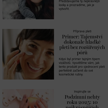
Představujeme ty nejkrásnější
looky a prozradíme, jak je
vytvořit.
Příprava pleti
Primer: Tajemství
dokonale hladké
pleti bez rozšířených
pórů
Kdysi byl primer tajným tipem
vizážistů. Vysvětlíme vám, jak
tento produkt pro sjednocení pleti
perfektně začlenit do své
kosmetické rutiny.
Inspirujte se
Podzimní nehty
roku 2025: 10
nejkrásnějších