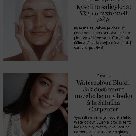
Superstar v péči o pleť
Kyselina salicylová:
Vše, co byste měli
vědět
Kyselina salicylová je dnes už
neodmyslitelnou součástí péče o
pleť. Vysvětlíme vám, čím je tato
účinná látka tak výjimečná a jak ji
správně používat.
Glow-up
Watercolour Blush:
Jak dosáhnout
nového beauty looku
à la Sabrina
Carpenter
Vysvětlíme vám, jak docílit efektu
Watercolour Blush a proč si tento
look oblíbily hvězdy jako Sabrina
Carpenter nebo Keira Knightley –