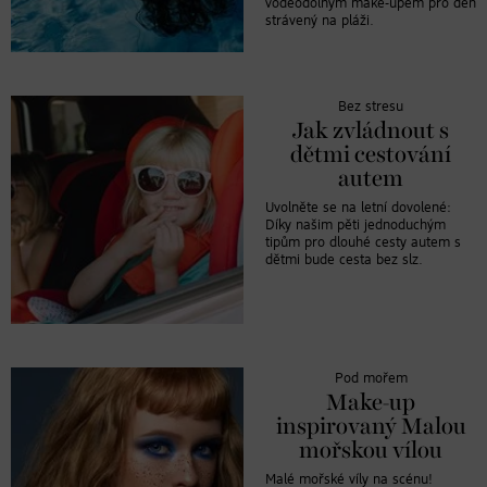
voděodolným make-upem pro den
strávený na pláži.
Bez stresu
Jak zvládnout s
dětmi cestování
autem
Uvolněte se na letní dovolené:
Díky našim pěti jednoduchým
tipům pro dlouhé cesty autem s
dětmi bude cesta bez slz.
Pod mořem
Make-up
inspirovaný Malou
mořskou vílou
Malé mořské víly na scénu!