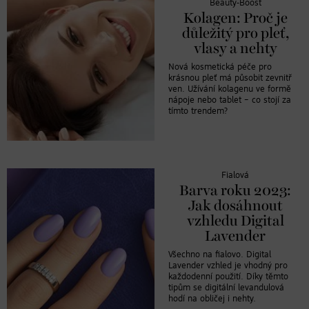
Beauty-Boost
Kolagen: Proč je
důležitý pro pleť,
vlasy a nehty
Nová kosmetická péče pro
krásnou pleť má působit zevnitř
ven. Užívání kolagenu ve formě
nápoje nebo tablet – co stojí za
tímto trendem?
Fialová
Barva roku 2023:
Jak dosáhnout
vzhledu Digital
Lavender
Všechno na fialovo. Digital
Lavender vzhled je vhodný pro
každodenní použití. Díky těmto
tipům se digitální levandulová
hodí na obličej i nehty.