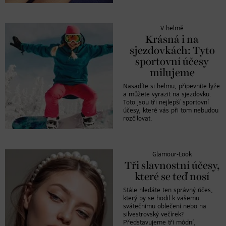
V helmě
Krásná i na
sjezdovkách: Tyto
sportovní účesy
milujeme
Nasadíte si helmu, připevníte lyže
a můžete vyrazit na sjezdovku.
Toto jsou tři nejlepší sportovní
účesy, které vás při tom nebudou
rozčilovat.
Glamour-Look
Tři slavnostní účesy,
které se teď nosí
Stále hledáte ten správný účes,
který by se hodil k vašemu
svátečnímu oblečení nebo na
silvestrovský večírek?
Představujeme tři módní,