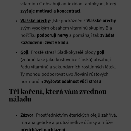
vitamínu C obsahují antioxidant antokyan, který
zvyšuje motivaci a koncentraci
.
Vlašské ořechy
: Jste podráždění?
Vlašské ořechy
svým vysokým obsahem vitamínů skupiny B a
hořčíku
podporují nervy
a pomáhají tak
zvládat
každodenní život v klidu.
Goji
: Prostě stres? Sladkokyselé plody
goji
(známé také jako kustovnice čínská) obsahují
řadu vitamínů a sekundárních rostlinných látek.
Ty mohou podporovat uvolňování růstových
hormonů a
zvyšovat odolnost vůči stresu
.
Tři koření, která vám zvednou
náladu
Zázvor
: Prostřednictvím éterických olejů zahřívá,
má analgetické a protizánětlivé účinky a může
předcházet nachlazení
.