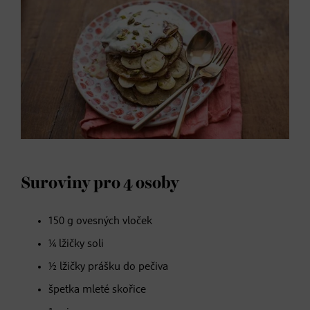
Suroviny pro 4 osoby
150 g ovesných vloček
¼ lžičky soli
½ lžičky prášku do pečiva
špetka mleté skořice