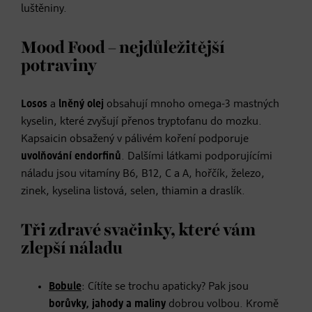
luštěniny.
Mood Food – nejdůležitější
potraviny
Losos
a
lněný
olej
obsahují mnoho omega-3 mastných
kyselin, které zvyšují přenos tryptofanu do mozku.
Kapsaicin obsažený v pálivém koření podporuje
uvolňování endorfinů
. Dalšími látkami podporujícími
náladu jsou vitamíny B6, B12, C a A, hořčík, železo,
zinek, kyselina listová, selen, thiamin a draslík.
Tři zdravé svačinky, které vám
zlepší náladu
Bobule
: Cítíte se trochu apaticky? Pak jsou
borůvky, jahody a maliny
dobrou volbou. Kromě