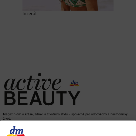
Inzerát
Magazín dm o kráse, zdraví a životním stylu – společně pro odpovědný a harmonický
život.