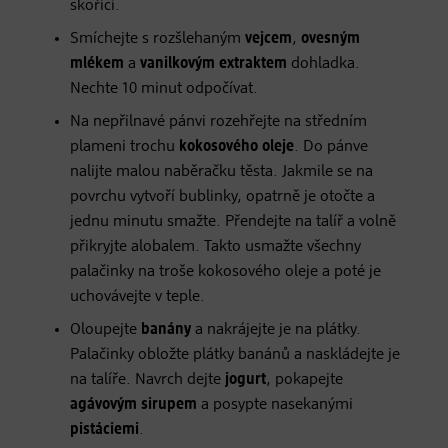
skořicí.
Smíchejte s rozšlehaným
vejcem
,
ovesným
mlékem
a
vanilkovým extraktem
dohladka.
Nechte 10 minut odpočívat.
Na nepřilnavé pánvi rozehřejte na středním
plameni trochu
kokosového oleje
. Do pánve
nalijte malou naběračku těsta. Jakmile se na
povrchu vytvoří bublinky, opatrně je otočte a
jednu minutu smažte. Přendejte na talíř a volně
přikryjte alobalem. Takto usmažte všechny
palačinky na troše kokosového oleje a poté je
uchovávejte v teple.
Oloupejte
banány
a nakrájejte je na plátky.
Palačinky obložte plátky banánů a naskládejte je
na talíře. Navrch dejte
jogurt
, pokapejte
agávovým sirupem
a posypte nasekanými
pistáciemi
.