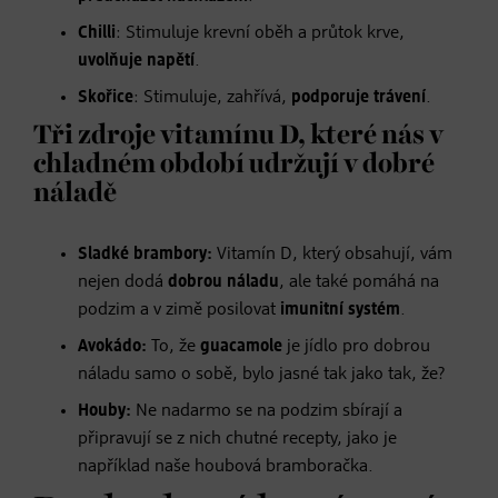
Chilli
: Stimuluje krevní oběh a průtok krve,
uvolňuje napětí
.
Skořice
: Stimuluje, zahřívá,
podporuje trávení
.
Tři zdroje vitamínu D, které nás v
chladném období udržují v dobré
náladě
Sladké brambory:
Vitamín D, který obsahují, vám
nejen dodá
dobrou náladu
, ale také pomáhá na
podzim a v zimě posilovat
imunitní systém
.
Avokádo:
To, že
guacamole
je jídlo pro dobrou
náladu samo o sobě, bylo jasné tak jako tak, že?
Houby:
Ne nadarmo se na podzim sbírají a
připravují se z nich chutné recepty, jako je
například naše houbová bramboračka.