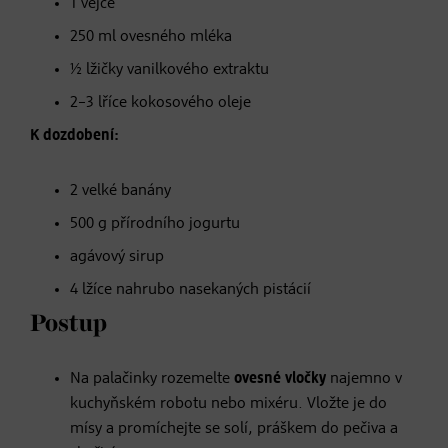
1 vejce
250 ml ovesného mléka
½ lžičky vanilkového extraktu
2–3 lříce kokosového oleje
K dozdobení:
2 velké banány
500 g přírodního jogurtu
agávový sirup
4 lžíce nahrubo nasekaných pistácií
Postup
Na palačinky rozemelte
ovesné vločky
najemno v
kuchyňském robotu nebo mixéru. Vložte je do
mísy a promíchejte se solí, práškem do pečiva a