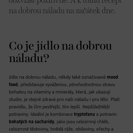
obzvlášť pozitivně. A k tomu recept
na dobrou náladu na začátek dne.
Co je jídlo na dobrou
náladu?
Jídlo na dobrou náladu, někdy také označované
mood
food
, představuje vyváženou, plnohodnotnou stravu
bohatou na vitamíny a minerály, která, jak ukazují
studie, je stejně zdravá pro naši náladu i pro tělo. Platí
pravidlo, že čím pestřejší, tím lepší. Nejdůležitější
potraviny: Ideální je kombinace
tryptofanu
a potravin
bohatých na sacharidy
, jako jsou celozrnný chléb,
celozrnné těstoviny, hnědá rýže, obiloviny, ořechy a