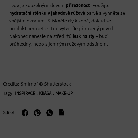
I zde je kouzelným slovem
přirozenost
. Použijte
hydratační rtěnku v jahodově růžové
barvě a vyhněte se
vnějším okrajům. Stiskněte rty k sobě, dokud se
produkt nerozetře. Tím vytvoříte přirozený povrch.
Nakonec naneste na střed rtů
lesk na rty
– buď
průhledný, nebo s jemným růžovým odstínem.
Credits: Smirnof © Shutterstock
Tagy:
,
,
INSPIRACE
KRÁSA
MAKE-UP
Sdílet: