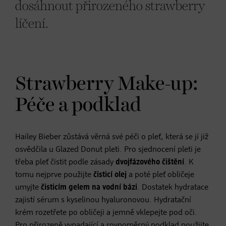
dosáhnout přirozeného strawberry
líčení.
Strawberry Make-up:
Péče a podklad
Hailey Bieber zůstává věrná své péči o pleť, která se jí již
osvědčila u Glazed Donut pleti. Pro sjednocení pleti je
třeba pleť čistit podle zásady
dvojfázového čištění
. K
tomu nejprve použijte
čisticí olej
a poté pleť obličeje
umyjte
čisticím gelem na vodní bázi
. Dostatek hydratace
zajistí sérum s kyselinou hyaluronovou. Hydratační
krém rozetřete po obličeji a jemně vklepejte pod oči.
Pro přirozeně vypadající a rovnoměrný podklad použijte