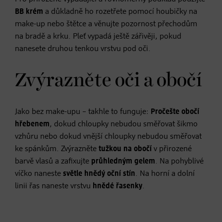
BB krém
a důkladně ho rozetřete pomocí houbičky na
make-up nebo štětce a věnujte pozornost přechodům
na bradě a krku. Pleť vypadá ještě zářivěji, pokud
nanesete druhou tenkou vrstvu pod oči.
Zvýrazněte oči a obočí
Jako bez make-upu – takhle to funguje:
Pročešte obočí
hřebenem
, dokud chloupky nebudou směřovat šikmo
vzhůru nebo dokud vnější chloupky nebudou směřovat
ke spánkům. Zvýrazněte
tužkou na obočí
v přirozené
barvě vlasů a zafixujte
průhledným gelem
. Na pohyblivé
víčko naneste
světle hnědý oční stín
. Na horní a dolní
linii řas naneste vrstvu
hnědé řasenky
.