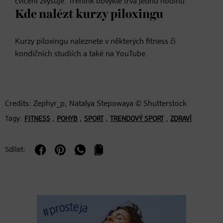
cvičení zvyšuje. Trénink obvykle trvá jednu hodinu.
Kde nalézt kurzy piloxingu
Kurzy piloxingu naleznete v některých fitness či
kondičních studiích a také na YouTube.
Credits: Zephyr_p, Natalya Stepowaya © Shutterstock
Tagy:
,
,
,
,
FITNESS
POHYB
SPORT
TRENDOVÝ SPORT
ZDRAVÍ
Sdílet: