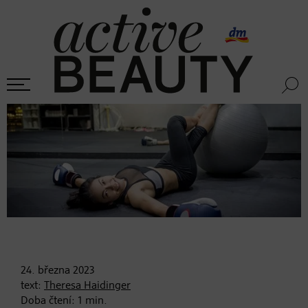
24. března
2023
text:
Theresa Haidinger
Doba čtení:
1
min.