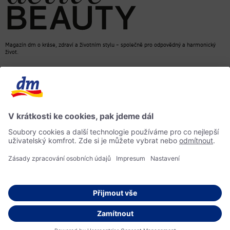
Magazín dm o kráse, zdraví a životním stylu – společně pro odpovědný a harmonický
život.
dm Online Shop
Kontakt
ACTIVE BEAUTY, magazín dm
Impressum
Ochrana osobních údajů
Informace o přístupnosti
Směrnice pro umělou inteligenci
© 2026 dm drogerie markt s.r.o.