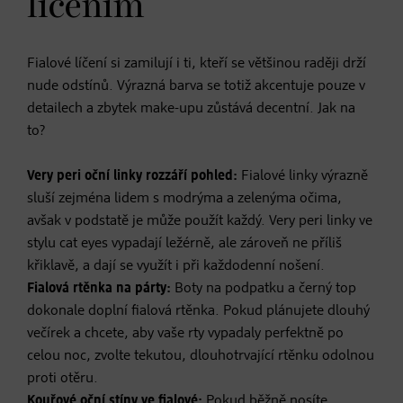
líčením
Fialové líčení si zamilují i ti, kteří se většinou raději drží
nude odstínů. Výrazná barva se totiž akcentuje pouze v
detailech a zbytek make-upu zůstává decentní. Jak na
to?
Very peri oční linky rozzáří pohled:
Fialové linky výrazně
sluší zejména lidem s modrýma a zelenýma očima,
avšak v podstatě je může použít každý. Very peri linky ve
stylu cat eyes vypadají ležérně, ale zároveň ne příliš
křiklavě, a dají se využít i při každodenní nošení.
Fialová rtěnka na párty:
Boty na podpatku a černý top
dokonale doplní fialová rtěnka. Pokud plánujete dlouhý
večírek a chcete, aby vaše rty vypadaly perfektně po
celou noc, zvolte tekutou, dlouhotrvající rtěnku odolnou
proti otěru.
Kouřové oční stíny ve fialové:
Pokud běžně nosíte