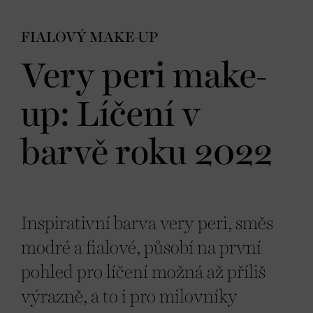
FIALOVÝ MAKE-UP
Very peri make-
up: Líčení v
barvě roku 2022
Inspirativní barva very peri, směs
modré a fialové, působí na první
pohled pro líčení možná až příliš
výrazně, a to i pro milovníky