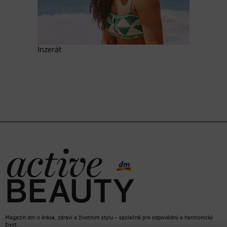
Inzerát
Magazín dm o kráse, zdraví a životním stylu – společně pro odpovědný a harmonický
život.