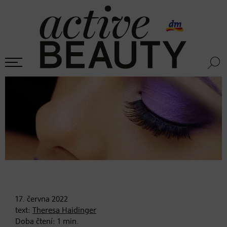
17. června
2022
text:
Theresa Haidinger
Doba čtení:
1
min.