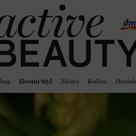
lasy
Životní Styl
Zdraví
Rodina
Horosk