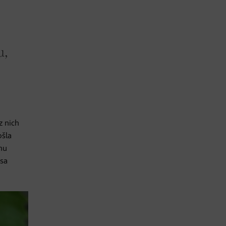
u,
z nich
ošla
chu
esa