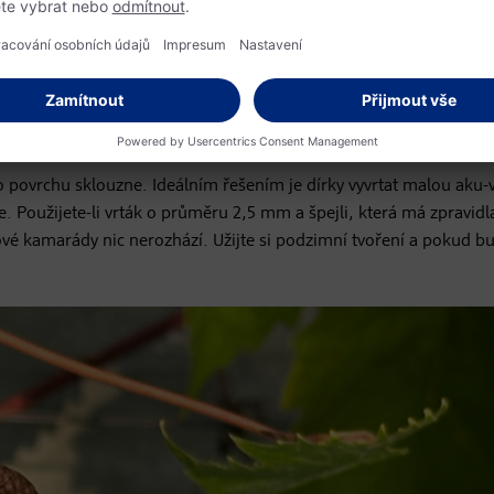
livost?
ho povrchu sklouzne. Ideálním řešením je dírky vyvrtat malou aku-
e. Použijete-li vrták o průměru 2,5 mm a špejli, která má zpravidl
é kamarády nic nerozhází. Užijte si podzimní tvoření a pokud b