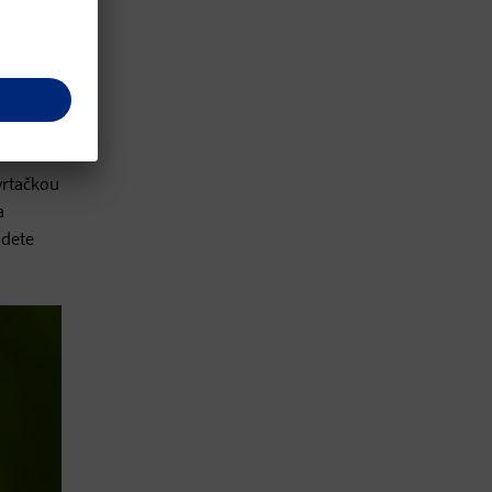
vrtačkou
a
udete