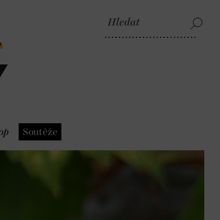
op
Soutěže