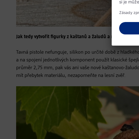
Jak tedy vytvořit figurky z kaštanů a žaludů a neztratit trpě
Tavná pistole nefunguje, silikon po určité době z hladké
a na spojení jednotlivých komponent použít klasické špejl
průměr 2,75 mm, pak vás ani vaše nové kaštanovo-žaludov
mít přebytek materiálu, nezapomeňte na lesní zvěř.