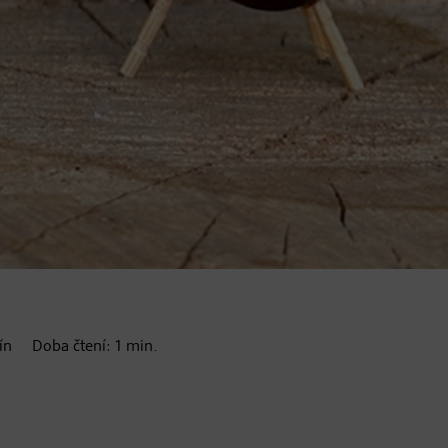
ín
Doba čtení:
1
min.