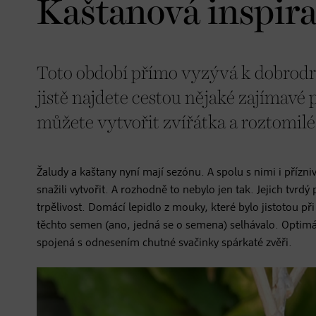
Kaštanová inspir
Toto období přímo vyzývá k dobrodru
jistě najdete cestou nějaké zajímavé 
můžete vytvořit zvířátka a roztomilé 
Žaludy a kaštany nyní mají sezónu. A spolu s nimi i přízniv
snažili vytvořit. A rozhodně to nebylo jen tak. Jejich t
trpělivost. Domácí lepidlo z mouky, které bylo jistotou př
těchto semen (ano, jedná se o semena) selhávalo. Optimá
spojená s odnesením chutné svačinky spárkaté zvěři.