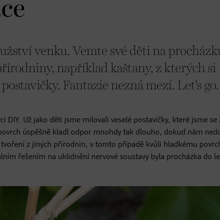
ace
žství venku. Vemte své děti na procházk
přírodniny, například kaštany, z kterých si
postavičky. Fantazie nezná mezí. Let's go.
ci DIY. Už jako děti jsme milovali veselé postavičky, které jsme se 
vrdý povrch úspěšně kladl odpor mnohdy tak dlouho, dokud nám ned
i tvoření z jiných přírodnin, v tomto případě kvůli hladkému povr
lním řešením na uklidnění nervové soustavy byla procházka do l