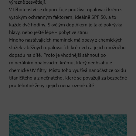
výrazně zesvětlají.
V těhotenství se doporučuje používat opalovací krém s
vysokým ochranným faktorem, ideálně SPF 50, a to
každé dvě hodiny. Skvělým doplňkem je také pokrývka
hlavy, nebo ještě lépe – pobyt ve stínu.
Mnoho nastávajících maminek má obavy z chemických
složek v běžných opalovacích krémech a jejich možného
dopadu na dítě. Proto je vhodnější sáhnout po
minerálním opalovacím krému, který neobsahuje
chemické UV filtry. Místo toho využívá nanočástice oxidu
titaničitého a zinečnatého, které se považují za bezpečné
pro těhotné ženy i jejich nenarozené dítě.