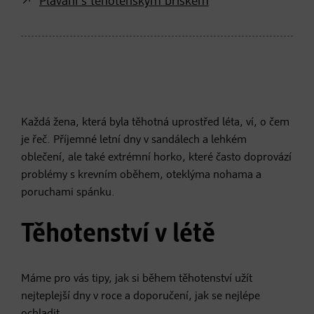
Plavání s těhotenským bříškem
Každá žena, která byla těhotná uprostřed léta, ví, o čem
je řeč. Příjemné letní dny v sandálech a lehkém
oblečení, ale také extrémní horko, které často doprovází
problémy s krevním oběhem, oteklýma nohama a
poruchami spánku.
Těhotenství v létě
Máme pro vás tipy, jak si během těhotenství užít
nejteplejší dny v roce a doporučení, jak se nejlépe
ochladit.