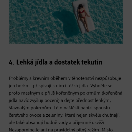
4. Lehká jídla a dostatek tekutin
​Problémy s krevním oběhem v těhotenství nezpůsobuje
jen horko – přispívají k nim i těžká jídla. Vyhněte se
proto mastným a příliš kořeněným pokrmům (kořeněná
jídla navíc zvyšují pocení) a dejte přednost lehkým,
šťavnatým pokrmům. Léto naštěstí nabízí spoustu
čerstvého ovoce a zeleniny, které nejen skvěle chutnají,
ale také obsahují hodně vody a příjemně osvěží.
Nezapomínejte ani na pravidelný pitný režim. Místo