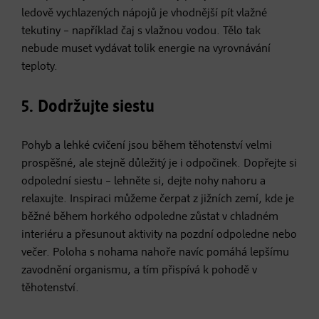
ledově vychlazených nápojů je vhodnější pít vlažné
tekutiny – například čaj s vlažnou vodou. Tělo tak
nebude muset vydávat tolik energie na vyrovnávání
teploty.
5. Dodržujte siestu
​Pohyb a lehké cvičení jsou během těhotenství velmi
prospěšné, ale stejně důležitý je i odpočinek. Dopřejte si
odpolední siestu – lehněte si, dejte nohy nahoru a
relaxujte. Inspiraci můžeme čerpat z jižních zemí, kde je
běžné během horkého odpoledne zůstat v chladném
interiéru a přesunout aktivity na pozdní odpoledne nebo
večer. Poloha s nohama nahoře navíc pomáhá lepšímu
zavodnění organismu, a tím přispívá k pohodě v
těhotenství.