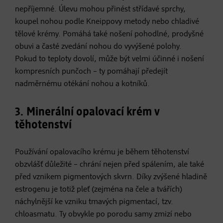
nepříjemné. Úlevu mohou přinést střídavé sprchy,
koupel nohou podle Kneippovy metody nebo chladivé
tělové krémy. Pomáhá také nošení pohodlné, prodyšné
obuvi a časté zvedání nohou do vyvýšené polohy.
Pokud to teploty dovolí, může být velmi účinné i nošení
kompresních punčoch – ty pomáhají předejít
nadměrnému otékání nohou a kotníků.
3. Minerální opalovací krém v
těhotenství
Používání opalovacího krému je během těhotenství
obzvlášť důležité – chrání nejen před spálením, ale také
před vznikem pigmentových skvrn. Díky zvýšené hladině
estrogenu je totiž pleť (zejména na čele a tvářích)
náchylnější ke vzniku tmavých pigmentací, tzv.
chloasmatu. Ty obvykle po porodu samy zmizí nebo