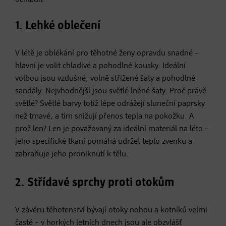
1. Lehké oblečení
V létě je oblékání pro těhotné ženy opravdu snadné –
hlavní je volit chladivé a pohodlné kousky. ​Ideální
volbou jsou vzdušné, volně střižené šaty a pohodlné
sandály. Nejvhodnější jsou světlé lněné šaty. Proč právě
světlé? Světlé barvy totiž lépe odrážejí sluneční paprsky
než tmavé, a tím snižují přenos tepla na pokožku. A
proč len? Len je považovaný za ideální materiál na léto –
jeho specifické tkaní pomáhá udržet teplo zvenku a
zabraňuje jeho proniknutí k tělu.
2. Střídavé sprchy proti otokům
V závěru těhotenství bývají otoky nohou a kotníků velmi
časté – v horkých letních dnech jsou ale obzvlášť