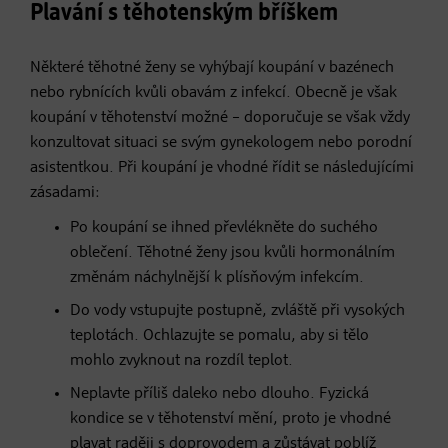
Plavání s těhotenským bříškem
Některé těhotné ženy se vyhýbají koupání v bazénech
nebo rybnících kvůli obavám z infekcí. Obecně je však
koupání v těhotenství možné – doporučuje se však vždy
konzultovat situaci se svým gynekologem nebo porodní
asistentkou. Při koupání je vhodné řídit se následujícími
zásadami:
Po koupání se ihned převlékněte do suchého
oblečení. Těhotné ženy jsou kvůli hormonálním
změnám náchylnější k plísňovým infekcím.
Do vody vstupujte postupně, zvláště při vysokých
teplotách. Ochlazujte se pomalu, aby si tělo
mohlo zvyknout na rozdíl teplot.
Neplavte příliš daleko nebo dlouho. Fyzická
kondice se v těhotenství mění, proto je vhodné
plavat raději s doprovodem a zůstávat poblíž