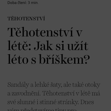
Doba čtení:
3
min.
TĚHOTENSTVÍ
Těhotenství v
létě: Jak si užít
léto s bříškem?
Sandály a lehké šaty, ale také otoky
a zavodnění. Těhotenství v létě má
své slunné i stinné stránky. Dnes
vám představíme tipy pro