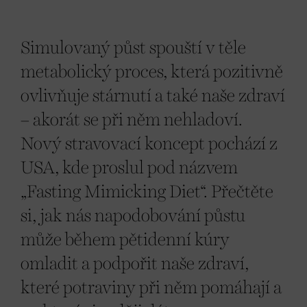
Simulovaný půst spouští v těle
metabolický proces, která pozitivně
ovlivňuje stárnutí a také naše zdraví
– akorát se při něm nehladoví.
Nový stravovací koncept pochází z
USA, kde proslul pod názvem
„Fasting Mimicking Diet“. Přečtěte
si, jak nás napodobování půstu
může během pětidenní kúry
omladit a podpořit naše zdraví,
které potraviny při něm pomáhají a