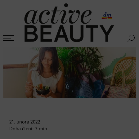
21. února
2022
Doba čtení:
3
min.