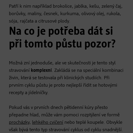
Patří k nim například brokolice, jablka, kešu, zelený čaj,
borůvky, maliny, česnek, kurkuma, olivový olej, rukola,
sója, rajčata a citrusové plody.
Na co je potřeba dát si
při tomto půstu pozor?
Možná zní jednoduše, ale ve skutečnosti je tento styl
stravování
komplexní
. Zakládá se na speciální kombinaci
živin, která se testovala při klinických studiích. Při
prvním cyklu půstu je proto nejlepší řídit se hotovými
recepty a jídelníčky.
Pokud vás v prvních dnech pětidenní kúry přesto
přepadne hlad, může vám pomoci rozptýlení ve formě
procházky
,
lehkého cvičení
nebo teplé koupele. Obvykle
však bývá tento typ stravování cyklus od cyklu snadnější.