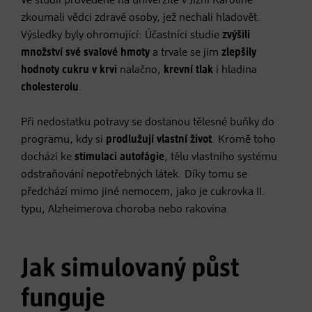
Ve studii provedené na univerzitě v Jižní Karolíně
zkoumali vědci zdravé osoby, jež nechali hladovět.
Výsledky byly ohromující: Účastníci studie
zvýšili
množství své svalové hmoty
a trvale se jim
zlepšily
hodnoty cukru v krvi
nalačno,
krevní tlak
i hladina
cholesterolu
.
Při nedostatku potravy se dostanou tělesné buňky do
programu, kdy si
prodlužují vlastní život
. Kromě toho
dochází ke
stimulaci autofágie
, tělu vlastního systému
odstraňování nepotřebných látek. Díky tomu se
předchází mimo jiné nemocem, jako je cukrovka II.
typu, Alzheimerova choroba nebo rakovina.
Jak simulovaný půst
funguje