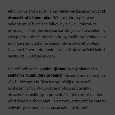
Jeho cyklus trvá pět dní a teoreticky jej lze absolvovat
až
dvanáctkrát během roku
. Během tohoto půstu se
nekonzumují živočišné bílkoviny a cukr. Pokrmy se
připravují z komplexních sacharidů (ze salátu a zeleniny,
jako je brokolice či mrkev, a hub), rostlinných bílkovin a
tuků (ze sóji, oříšků, avokáda, oliv a olivového oleje).
Navíc se během této postní fáze snižuje množství kalori
na 800 až 1150 kcal na den.
Někteří odborníci
kombinují simulovaný půst také s
efektem sirtuinů (Sir2 proteiny)
. Sirtuiny se nacházejí ve
všech tělesných buňkách a spouštějí opravy při
poškození DNA. Aktivovat je mohou určité látky
obsažené v rostlinných potravinách, jež chrání rostlinu
před škůdci a chorobami. Potraviny obzvláště bohaté na
aktivátory sirtuinů se označují jako „sirtfoods“.