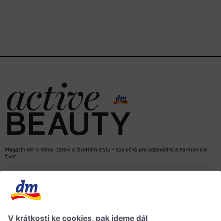
Magazín dm o kráse, zdraví a životním stylu – společně pro odpovědný a harmonický
život.