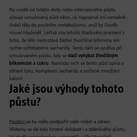
Na rozdíl od totální diety nebo intervalového půstu
slibuje simulovaný půst něco, co napoprvé zní nereálně:
Uvádí tělo do postního metabolismu, aniž by člověk
musel hladovět. Léčivá síla tohoto hladovění pramení z
toho, že tělo nedostává žádné živočišné bílkoviny ani
rychle vstřebatelné sacharidy. Tento fakt se využívá při
simulovaném půstu, kdy se
stačí vyhýbat živočišným
bílkovinám a cukru
. Namísto nich se tento půst opírá o
zdravé tuky, komplexní sacharidy a snížené množství
kalorií.
Jaké jsou výhody tohoto
půstu?
Postění
se by mělo podpořit naše mládí a zdraví.
Vědecky se dá toto tvrzení dokázat i u zdánlivého půstu: