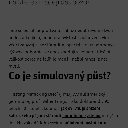
na které si raději dát pozor.
Lidé se postili odpradávna – ať už nedobrovolně kvůli
nedostatku jídla, nebo v souvislosti s náboženstvím.
Vědci zabývající se stárnutím, specialisté na hormony a
výživoví odborníci se dnes shodují v jednom: Ideální
velikost porce na talíři je menší, než si mnozí z nás
myslí.
Co je simulovaný půst?
„Fasting Mimicking Diet“ (FMD) vyvinul americký
gerontolog prof. Valter Longo. Jako doktorand v 90.
letech 20. století zkoumal,
jak ovlivňuje snížení
kalorického příjmu stárnutí
imunitního systému
u myší a
lidí. Na základě toho vyvinul
pětidenní postní kúru
.