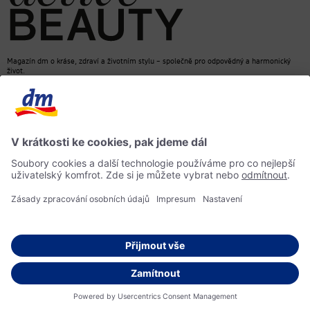
Magazín dm o kráse, zdraví a životním stylu – společně pro odpovědný a harmonický
život.
dm Online Shop
Kontakt
ACTIVE BEAUTY, magazín dm
Impressum
Ochrana osobních údajů
Informace o přístupnosti
© 2026 dm drogerie markt s.r.o.