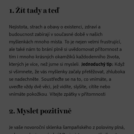
1. Žít tady a teď
Nejistota, strach a obavy o existenci, zdraví a
budoucnost zabírají v současné době v našich
myšlenkách mnoho místa. To je nejen velmi frustrující,
ale také nám to brání plně si uvědomovat přítomnost a
tím i mnoho krásných okamžiků každodenního života,
kterých je více, než jsme si mysleli.
Jednoduchý tip:
Když
si všimnete, že vás myšlenky začaly přetěžovat, zhluboka
se nadechněte. Soustřeďte se na to, co vnímáte, a
uveďte vždy dvě věci, jež vidíte, slyšíte, cítíte nebo
vnímáte pokožkou. Vítejte zpátky v přítomnosti
2. Myslet pozitivně
Je vaše novoroční sklenka šampaňského z poloviny plná,