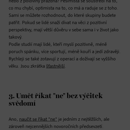
nebo z poloviny prázdná? Pesimista se soustředí na to,
co mu chybí, optimista na to, co má a raduje se z toho.
Sami se můžete rozhodnout, do které skupiny budete
patřit. Pokud se lidé snaží dívat na věci z pozitivní
perspektivy, mají větší důvěru v sebe sama i v život jako
takový.
Podle studií mají lidé, kteří myslí pozitivně, méně
poruch spánku, více sportují, méně kouří a jedí zdravěji.
Rychleji se také zotavují z operací a dožívají se vyššího
věku. Jsou zkrátka
šťastnější
.
3. Umět říkat "ne" bez výčitek
svědomí
Ano,
naučit se říkat "ne"
je jedním z nejtěžších, ale
zároveň nejcennějších novoročních předsevzetí.