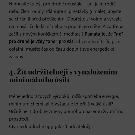
Nemusíte tu být pro druhé neustále – ani jako rodič
nebo člen rodiny. Plánujte si přestávky (i malé), abyste
se chránili před přetížením. Dopřejte si volno a vyrazte
na masáž či do lázní nebo si prostě jen čtěte. A co třeba
začít s novým koníčkem či
meditací
?
Pamatujte, že "ne"
pro druhé je vždy "ano" pro vás.
Chcete-li mít sílu pro
ostatní, musíte čas od času doplnit své energetické
zásoby.
4. Žít udržitelněji s vynaložením
minimálního úsilí
Méně jednorázových výrobků, nižší spotřeba energie,
minimum chemikálií: Vyžaduje to příliš velké úsilí?
Určitě ne. I drobné změny pomohou našemu životnímu
prostředí.
Čtyři jednoduché tipy, jak žít udržitelněji: