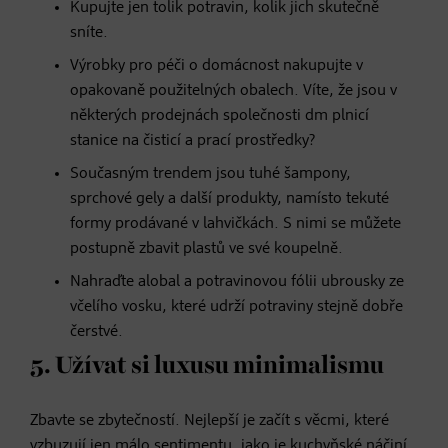
Kupujte jen tolik potravin, kolik jich skutečně
sníte.
Výrobky pro péči o domácnost nakupujte v
opakovaně použitelných obalech. Víte, že jsou v
některých prodejnách společnosti dm plnicí
stanice na čisticí a prací prostředky?
Současným trendem jsou tuhé šampony,
sprchové gely a další produkty, namísto tekuté
formy prodávané v lahvičkách. S nimi se můžete
postupně zbavit plastů ve své koupelně.
Nahraďte alobal a potravinovou fólii ubrousky ze
včelího vosku, které udrží potraviny stejně dobře
čerstvé.
5. Užívat si luxusu minimalismu
Zbavte se zbytečností. Nejlepší je začít s věcmi, které
vzbuzují jen málo sentimentu, jako je kuchyňské náčiní