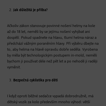
Jak důležitá je přilba?
Ačkoliv zákon stanovuje povinné nošení helmy na kole
až do 18 let, neměli by se jejímu nošení vyhýbat ani
dospělí. Pokud spadnete na hlavu, tlumí helma náraz a
předchází vážným poraněním hlavy. Při výběru dbejte na
to, aby helma na hlavě opravdu dobře seděla. Vyrobena
by měla být technologickým postupem in-mold, neměli
bychom ji používat déle než pět let a po nehodě ji raději
vyměnit.
Bezpečná cyklistika pro děti
I když oproti běžné sedačce vypadá dobrodružně, má
dětský vozík za kolo především mnoho výhod: větší