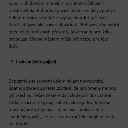
kole. K oblíbeným modelům pro tento účel patří
městská kola. Pohodlná pozice při sezení díky vysokým
řídítkům a široké sedačce zvyšuje komfort při jízdě.
Součástí bývá také zavazadlový koš. Přehazovačka nabízí
hned několik různých převodů, takže ranní projížďka
probouzejícím se městem může být oázou pro tělo i
duši.
I kolo můžete pojistit
Bez zámku se se svým kolem nikam nevydávejte.
Špatnou zprávou přesto zůstává, že prolomeny mohou
být všechny. Avšak některé dají zlodějům dost zabrat.
Těžké visací zámky mají silné ocelové jádro, které se
musí nejprve přepilovat. Kabelové zámky se dají
snadněji vypáčit, ale zase s nimi můžete spojit několik
kol k sobě.