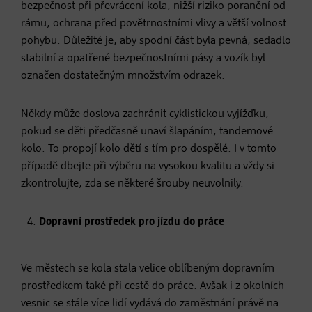
bezpečnost při převrácení kola, nižší riziko poranění od
rámu, ochrana před povětrnostními vlivy a větší volnost
pohybu. Důležité je, aby spodní část byla pevná, sedadlo
stabilní a opatřené bezpečnostními pásy a vozík byl
označen dostatečným množstvím odrazek.
Někdy může doslova zachránit cyklistickou vyjížďku,
pokud se děti předčasně unaví šlapáním, tandemové
kolo. To propojí kolo dětí s tím pro dospělé. I v tomto
případě dbejte při výběru na vysokou kvalitu a vždy si
zkontrolujte, zda se některé šrouby neuvolnily.
Dopravní prostředek pro jízdu do práce
Ve městech se kola stala velice oblíbeným dopravním
prostředkem také při cestě do práce. Avšak i z okolních
vesnic se stále více lidí vydává do zaměstnání právě na