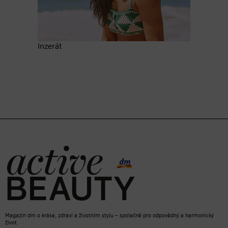
Inzerát
Magazín dm o kráse, zdraví a životním stylu – společně pro odpovědný a harmonický
život.