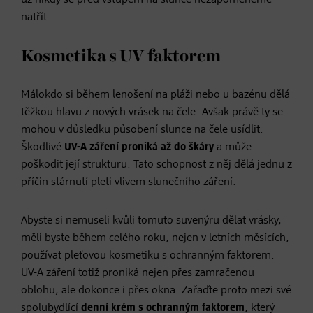
natřít.
Kosmetika s UV faktorem
Málokdo si během lenošení na pláži nebo u bazénu dělá
těžkou hlavu z nových vrásek na čele. Avšak právě ty se
mohou v důsledku působení slunce na čele usídlit.
Škodlivé
UV-A záření proniká až do škáry
a může
poškodit její strukturu. Tato schopnost z něj dělá jednu z
příčin stárnutí pleti vlivem slunečního záření.
Abyste si nemuseli kvůli tomuto suvenýru dělat vrásky,
měli byste během celého roku, nejen v letních měsících,
používat pleťovou kosmetiku s ochranným faktorem.
UV-A záření totiž proniká nejen přes zamračenou
oblohu, ale dokonce i přes okna. Zařaďte proto mezi své
spolubydlící
denní krém s ochranným faktorem
, který