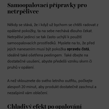
Samoopalovací přípravky pro
netrpělivce
Někdy se stává, že i když už bychom se chtěli radovat z
opálené pokožky, ta na sebe nechává dlouho čekat.
Netrpěliví jedinci se tak často uchýlí k použití
samoopalovacích prostředků. Myslete na to, že před
jejich nanesením musí být pokožka
opravdu čistá
,
ideálně také ošetřena peelingem. Také dbejte na
dostatečné usušení, abyste předešli vzniku skvrn či
pruhů v opálení.
A než vklouznete do svého letního outfitu, počkejte
alespoň 20 minut, aby produkt dostatečně zaschnul a
nezašpinil vám oblečení.
Chladivý efekt po opalování