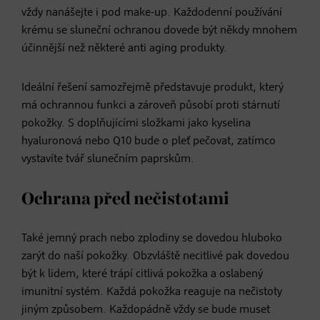
vždy nanášejte i pod make-up. Každodenní používání
krému se sluneční ochranou dovede být někdy mnohem
účinnější než některé anti aging produkty.
Ideální řešení samozřejmě představuje produkt, který
má ochrannou funkci a zároveň působí proti stárnutí
pokožky. S doplňujícími složkami jako kyselina
hyaluronová nebo Q10 bude o pleť pečovat, zatímco
vystavíte tvář slunečním paprskům.
Ochrana před nečistotami
Také jemný prach nebo zplodiny se dovedou hluboko
zarýt do naší pokožky. Obzvláště necitlivé pak dovedou
být k lidem, které trápí citlivá pokožka a oslabený
imunitní systém. Každá pokožka reaguje na nečistoty
jiným způsobem. Každopádně vždy se bude muset