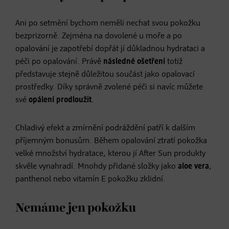
Ani po setmění bychom neměli nechat svou pokožku
bezprizorně. Zejména na dovolené u moře a po
opalování je zapotřebí dopřát jí důkladnou hydrataci a
péči po opalování. Právě
následné ošetření
totiž
představuje stejně důležitou součást jako opalovací
prostředky. Díky správně zvolené péči si navíc můžete
své
opálení prodloužit
.
Chladivý efekt a zmírnění podráždění patří k dalším
příjemným bonusům. Během opalování ztratí pokožka
velké množství hydratace, kterou jí After Sun produkty
skvěle vynahradí. Mnohdy přidané složky jako
aloe vera
,
panthenol nebo vitamín E pokožku zklidní.
Nemáme jen pokožku