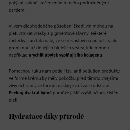
potýkat s akné, začervenáním nebo podrážděnými
partiemi.
Vlivem dlouhodobého působení škodlivin mohou na
pleti vznikat vrásky a pigmentové skvrny. Některé
částečky jsou tak malé, že se nezastaví na pokožce, ale
proniknou až do jejích hlubších vrstev, kde mohou
například
urychlit úbytek vyplňujícího kolagenu
.
Pomocnou ruku nám podají tzv. anti pollution produkty.
Ve formě krému by měly pokožku před těmito vnějšími
vlivy ochránit, ve formě masky je z ní zase odstranit.
Peeling dvakrát týdně
pomůže ještě zvýšit účinek čištění
pleti.
Hydratace díky přírodě