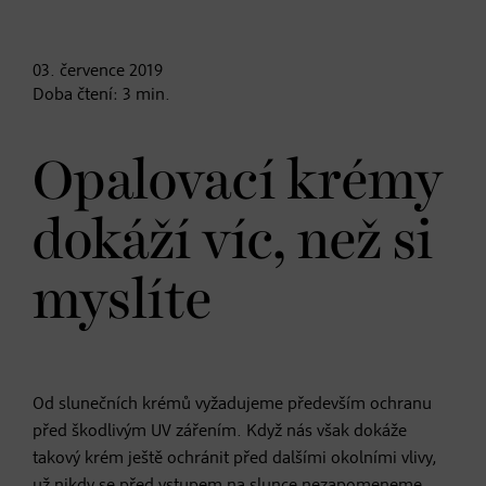
03. července
2019
Doba čtení:
3
min.
Opalovací krémy
dokáží víc, než si
myslíte
Od slunečních krémů vyžadujeme především ochranu
před škodlivým UV zářením. Když nás však dokáže
takový krém ještě ochránit před dalšími okolními vlivy,
už nikdy se před vstupem na slunce nezapomeneme