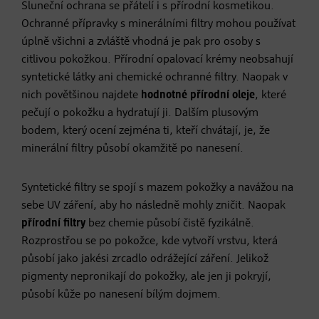
Sluneční ochrana se přátelí i s přírodní kosmetikou.
Ochranné přípravky s minerálními filtry mohou používat
úplně všichni a zvláště vhodná je pak pro osoby s
citlivou pokožkou. Přírodní opalovací krémy neobsahují
syntetické látky ani chemické ochranné filtry. Naopak v
nich povětšinou najdete
hodnotné přírodní oleje
, které
pečují o pokožku a hydratují ji. Dalším plusovým
bodem, který ocení zejména ti, kteří chvátají, je, že
minerální filtry působí okamžitě po nanesení.
Syntetické filtry se spojí s mazem pokožky a navážou na
sebe UV záření, aby ho následně mohly zničit. Naopak
přírodní filtry
bez chemie působí čistě fyzikálně.
Rozprostřou se po pokožce, kde vytvoří vrstvu, která
působí jako jakési zrcadlo odrážející záření. Jelikož
pigmenty nepronikají do pokožky, ale jen ji pokryjí,
působí kůže po nanesení bílým dojmem.