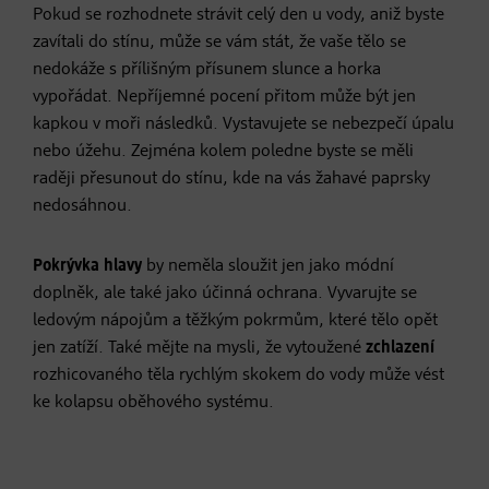
Pokud se rozhodnete strávit celý den u vody, aniž byste
zavítali do stínu, může se vám stát, že vaše tělo se
nedokáže s přílišným přísunem slunce a horka
vypořádat. Nepříjemné pocení přitom může být jen
kapkou v moři následků. Vystavujete se nebezpečí úpalu
nebo úžehu. Zejména kolem poledne byste se měli
raději přesunout do stínu, kde na vás žahavé paprsky
nedosáhnou.
Pokrývka hlavy
by neměla sloužit jen jako módní
doplněk, ale také jako účinná ochrana. Vyvarujte se
ledovým nápojům a těžkým pokrmům, které tělo opět
jen zatíží. Také mějte na mysli, že vytoužené
zchlazení
rozhicovaného těla rychlým skokem do vody může vést
ke kolapsu oběhového systému.