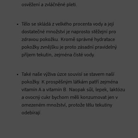
osvěžení a zvláčněné pleti.
Tělo se skládá z velkého procenta vody a její
dostatečné množství je naprosto stěžejní pro
zdravou pokožku. Kromě správné hydratace
pokožky zvnějšku je proto zásadní pravidelný
příjem tekutin, zejména čisté vody.
Také naše výživa úzce souvisí se stavem naší
pokožky. K prospěšným látkám patří zejména
vitamín A a vitamín B. Naopak sůl, lepek, laktózu
a ovocný cukr bychom měli konzumovat jen v
omezeném množství, protože tělu tekutiny
odebírají.