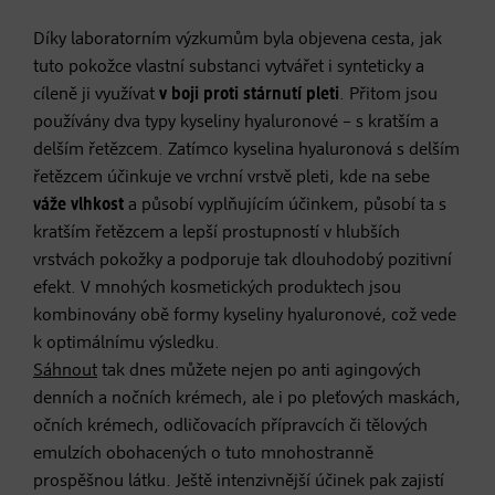
Díky laboratorním výzkumům byla objevena cesta, jak
tuto pokožce vlastní substanci vytvářet i synteticky a
cíleně ji využívat
v boji proti stárnutí pleti
. Přitom jsou
používány dva typy kyseliny hyaluronové – s kratším a
delším řetězcem. Zatímco kyselina hyaluronová s delším
řetězcem účinkuje ve vrchní vrstvě pleti, kde na sebe
váže vlhkost
a působí vyplňujícím účinkem, působí ta s
kratším řetězcem a lepší prostupností v hlubších
vrstvách pokožky a podporuje tak dlouhodobý pozitivní
efekt. V mnohých kosmetických produktech jsou
kombinovány obě formy kyseliny hyaluronové, což vede
k optimálnímu výsledku.
Sáhnout
tak dnes můžete nejen po anti agingových
denních a nočních krémech, ale i po pleťových maskách,
očních krémech, odličovacích přípravcích či tělových
emulzích obohacených o tuto mnohostranně
prospěšnou látku. Ještě intenzivnější účinek pak zajistí