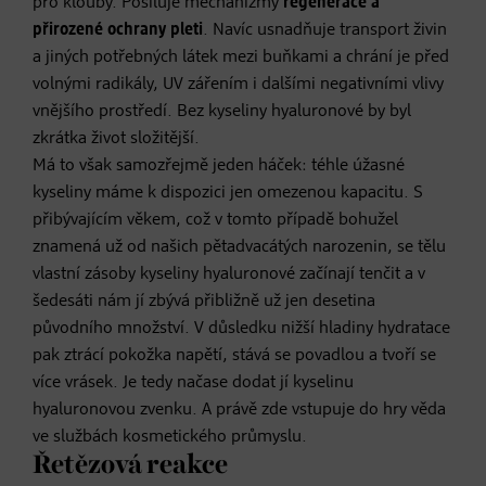
pro klouby. Posiluje mechanizmy
regenerace a
přirozené ochrany pleti
. Navíc usnadňuje transport živin
a jiných potřebných látek mezi buňkami a chrání je před
volnými radikály, UV zářením i dalšími negativními vlivy
vnějšího prostředí. Bez kyseliny hyaluronové by byl
zkrátka život složitější.
Má to však samozřejmě jeden háček: téhle úžasné
kyseliny máme k dispozici jen omezenou kapacitu. S
přibývajícím věkem, což v tomto případě bohužel
znamená už od našich pětadvacátých narozenin, se tělu
vlastní zásoby kyseliny hyaluronové začínají tenčit a v
šedesáti nám jí zbývá přibližně už jen desetina
původního množství. V důsledku nižší hladiny hydratace
pak ztrácí pokožka napětí, stává se povadlou a tvoří se
více vrásek. Je tedy načase dodat jí kyselinu
hyaluronovou zvenku. A právě zde vstupuje do hry věda
ve službách kosmetického průmyslu.
Řetězová reakce