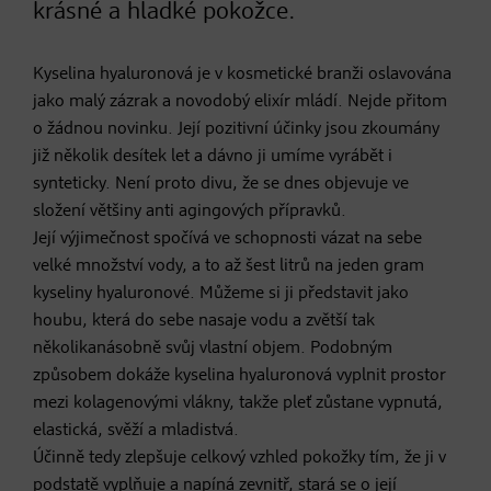
krásné a hladké pokožce.
Kyselina hyaluronová je v kosmetické branži oslavována
jako malý zázrak a novodobý elixír mládí. Nejde přitom
o žádnou novinku. Její pozitivní účinky jsou zkoumány
již několik desítek let a dávno ji umíme vyrábět i
synteticky. Není proto divu, že se dnes objevuje ve
složení většiny anti agingových přípravků.
Její výjimečnost spočívá ve schopnosti vázat na sebe
velké množství vody, a to až šest litrů na jeden gram
kyseliny hyaluronové. Můžeme si ji představit jako
houbu, která do sebe nasaje vodu a zvětší tak
několikanásobně svůj vlastní objem. Podobným
způsobem dokáže kyselina hyaluronová vyplnit prostor
mezi kolagenovými vlákny, takže pleť zůstane vypnutá,
elastická, svěží a mladistvá.
Účinně tedy zlepšuje celkový vzhled pokožky tím, že ji v
podstatě vyplňuje a napíná zevnitř, stará se o její