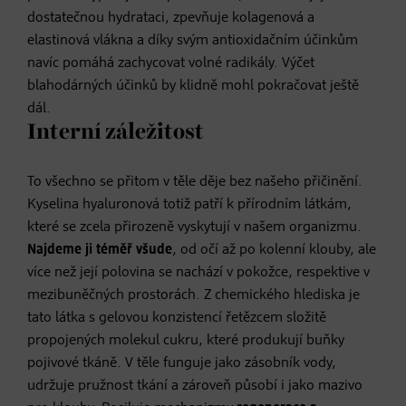
dostatečnou hydrataci, zpevňuje kolagenová a
elastinová vlákna a díky svým antioxidačním účinkům
navíc pomáhá zachycovat volné radikály. Výčet
blahodárných účinků by klidně mohl pokračovat ještě
dál.
Interní záležitost
To všechno se přitom v těle děje bez našeho přičinění.
Kyselina hyaluronová totiž patří k přírodním látkám,
které se zcela přirozeně vyskytují v našem organizmu.
Najdeme ji téměř všude
, od očí až po kolenní klouby, ale
více než její polovina se nachází v pokožce, respektive v
mezibuněčných prostorách. Z chemického hlediska je
tato látka s gelovou konzistencí řetězcem složitě
propojených molekul cukru, které produkují buňky
pojivové tkáně. V těle funguje jako zásobník vody,
udržuje pružnost tkání a zároveň působí i jako mazivo