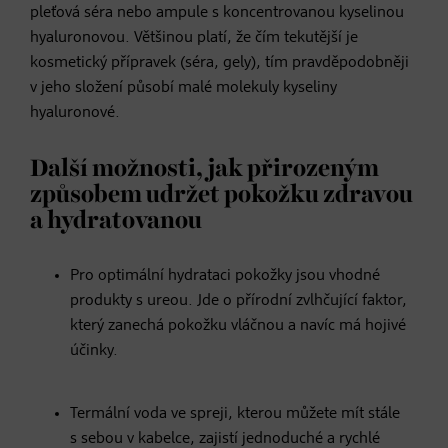
pleťová séra nebo ampule s koncentrovanou kyselinou
hyaluronovou. Většinou platí, že čím tekutější je
kosmetický přípravek (séra, gely), tím pravděpodobněji
v jeho složení působí malé molekuly kyseliny
hyaluronové.
Další možnosti, jak přirozeným
způsobem udržet pokožku zdravou
a hydratovanou
Pro optimální hydrataci pokožky jsou vhodné
produkty s ureou. Jde o přírodní zvlhčující faktor,
který zanechá pokožku vláčnou a navíc má hojivé
účinky.
Termální voda ve spreji, kterou můžete mít stále
s sebou v kabelce, zajistí jednoduché a rychlé