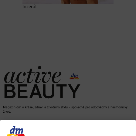
Inzerát
Magazín dm o kráse, zdraví a životním stylu – společně pro odpovědný a harmonický
život.