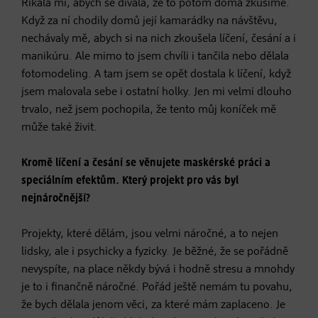
Říkala mi, abych se dívala, že to potom doma zkusíme.
Když za ní chodily domů její kamarádky na návštěvu,
nechávaly mě, abych si na nich zkoušela líčení, česání a i
manikúru. Ale mimo to jsem chvíli i tančila nebo dělala
fotomodeling. A tam jsem se opět dostala k líčení, když
jsem malovala sebe i ostatní holky. Jen mi velmi dlouho
trvalo, než jsem pochopila, že tento můj koníček mě
může také živit.
Kromě líčení a česání se věnujete maskérské práci a
speciálním efektům. Který projekt pro vás byl
nejnáročnější?
Projekty, které dělám, jsou velmi náročné, a to nejen
lidsky, ale i psychicky a fyzicky. Je běžné, že se pořádně
nevyspíte, na place někdy bývá i hodně stresu a mnohdy
je to i finančně náročné. Pořád ještě nemám tu povahu,
že bych dělala jenom věci, za které mám zaplaceno. Je