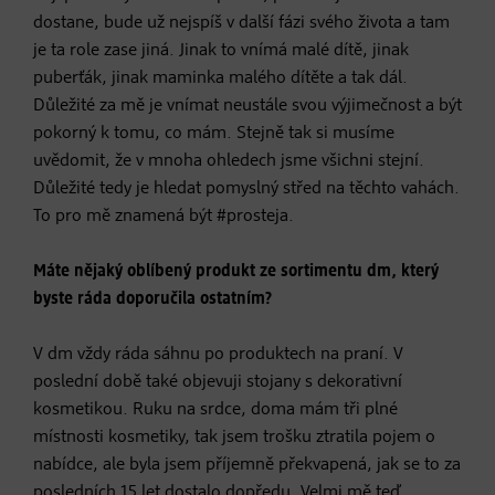
dostane, bude už nejspíš v další fázi svého života a tam
je ta role zase jiná. Jinak to vnímá malé dítě, jinak
puberťák, jinak maminka malého dítěte a tak dál.
Důležité za mě je vnímat neustále svou výjimečnost a být
pokorný k tomu, co mám. Stejně tak si musíme
uvědomit, že v mnoha ohledech jsme všichni stejní.
Důležité tedy je hledat pomyslný střed na těchto vahách.
To pro mě znamená být #prosteja.
Máte nějaký oblíbený produkt ze sortimentu dm, který
byste ráda doporučila ostatním?
V dm vždy ráda sáhnu po produktech na praní. V
poslední době také objevuji stojany s dekorativní
kosmetikou. Ruku na srdce, doma mám tři plné
místnosti kosmetiky, tak jsem trošku ztratila pojem o
nabídce, ale byla jsem příjemně překvapená, jak se to za
posledních 15 let dostalo dopředu. Velmi mě teď