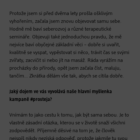
Protože jsem si před dvěma lety prošla ošklivým
vyhořením, začala jsem znovu objevovat samu sebe.
Hodně mě baví seberozvoj a různé terapeutické
semináře. Objevuji také jednoduchou pravdu, že mě
nejvíce baví obyčejné základní věci – dobře si uvařit,
kvalitně se vyspat, vypěstovat si něco, trávit čas se svými
zvířaty, zacvičit si nebo jít na masáž. Ráda vyrážím na
procházky do přírody, opět jsem začala číst, maluju,
tančím… Zkrátka dělám vše tak, abych se cítila dobře.
Jaký dojem ve vás vyvolává naše hlavní myšlenka
kampaně #prosteja?
Vnímám to jako cestu k tomu, jak být sama sebou. Je to
vlastně zásadní otázka, kterou se v životě snaží všichni
zodpovědět. Příjemně děsivé na tom je, že člověk
nejspíš nikdy nezíská odpověď, protože jakmile tu svou