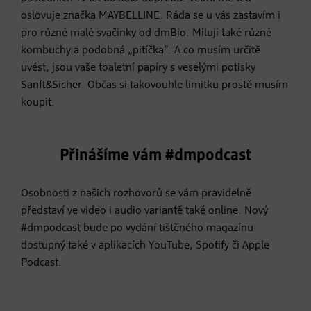
oslovuje značka MAYBELLINE. Ráda se u vás zastavím i
pro různé malé svačinky od dmBio. Miluji také různé
kombuchy a podobná „pitíčka“. A co musím určitě
uvést, jsou vaše toaletní papíry s veselými potisky
Sanft&Sicher. Občas si takovouhle limitku prostě musím
koupit.
Přinášíme vám #dmpodcast
Osobnosti z našich rozhovorů se vám pravidelně
představí ve video i audio variantě také
online
. Nový
#dmpodcast bude po vydání tištěného magazínu
dostupný také v aplikacích YouTube, Spotify či Apple
Podcast.