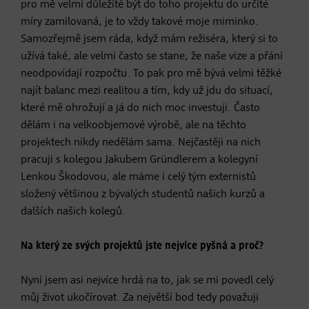
pro mě velmi důležité být do toho projektu do určité
míry zamilovaná, je to vždy takové moje miminko.
Samozřejmě jsem ráda, když mám režiséra, který si to
užívá také, ale velmi často se stane, že naše vize a přání
neodpovídají rozpočtu. To pak pro mě bývá velmi těžké
najít balanc mezi realitou a tím, kdy už jdu do situací,
které mě ohrožují a já do nich moc investuji. Často
dělám i na velkoobjemové výrobě, ale na těchto
projektech nikdy nedělám sama. Nejčastěji na nich
pracuji s kolegou Jakubem Gründlerem a kolegyní
Lenkou Škodovou, ale máme i celý tým externistů
složený většinou z bývalých studentů našich kurzů a
dalších našich kolegů.
Na který ze svých projektů jste nejvíce pyšná a proč?
Nyní jsem asi nejvíce hrdá na to, jak se mi povedl celý
můj život ukočírovat. Za největší bod tedy považuji