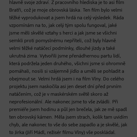
hlavně svoje zdraví. Z pracovního hlediska je to asi film
Bratři, což je moje obrovská láska. Ten film bylo velmi
těžké vyprodukovat a jsem hrdá na celý výsledek. Ráda
vzpomínám na to, jak celý tým spolu fungoval, jaké
jsme měli skvělé vztahy s herci a jak jsme se všichni
semkli proti pomyslnému nepříteli, což byly hlavně
velmi těžké natáčecí podmínky, dlouhé jízdy a také
ukrutná zima. Vytvořili jsme přenádhernou partu lidí,
která podržela jeden druhého, všichni jsme si ohromně
pomáhali, nosili si vzájemně jídlo a uměli se pohladit a
obejmout se. Velmi hrdá jsem i na film Vlny. Do celého
projektu jsem naskočila asi jen deset dní před prvním
natáčením, což je v maskérském světě skoro až
neprofesionální. Ale nakonec jsme to vše zvládli. Při
premiéře jsem hodinu a půl jen brečela, jak ze mě spadl
ten obrovský kámen. Měla jsem strach, kolik tam uvidím
chyb, ale nakonec to vše do sebe zapadlo a je skvělé, jak
to Jirka (Jiří Mádl, režisér filmu Vlny) vše poskládal.