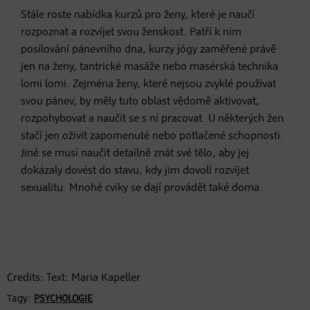
Stále roste nabídka kurzů pro ženy, které je naučí
rozpoznat a rozvíjet svou ženskost. Patří k nim
posilování pánevního dna, kurzy jógy zaměřené právě
jen na ženy, tantrické masáže nebo masérská technika
lomi lomi. Zejména ženy, které nejsou zvyklé používat
svou pánev, by měly tuto oblast vědomě aktivovat,
rozpohybovat a naučit se s ní pracovat. U některých žen
stačí jen oživit zapomenuté nebo potlačené schopnosti.
Jiné se musí naučit detailně znát své tělo, aby jej
dokázaly dovést do stavu, kdy jim dovolí rozvíjet
sexualitu. Mnohé cviky se dají provádět také doma.
Credits: Text: Maria Kapeller
Tagy:
PSYCHOLOGIE