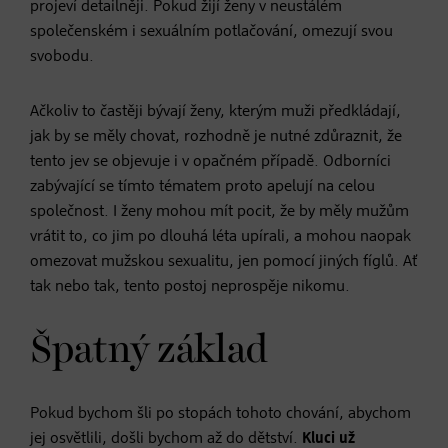
projeví detailněji. Pokud žijí ženy v neustálém
společenském i sexuálním potlačování, omezují svou
svobodu.
Ačkoliv to častěji bývají ženy, kterým muži předkládají,
jak by se měly chovat, rozhodně je nutné zdůraznit, že
tento jev se objevuje i v opačném případě. Odborníci
zabývající se tímto tématem proto apelují na celou
společnost. I ženy mohou mít pocit, že by měly mužům
vrátit to, co jim po dlouhá léta upírali, a mohou naopak
omezovat mužskou sexualitu, jen pomocí jiných fíglů. Ať
tak nebo tak, tento postoj neprospěje nikomu.
Špatný základ
Pokud bychom šli po stopách tohoto chování, abychom
jej osvětlili, došli bychom až do dětství.
Kluci už