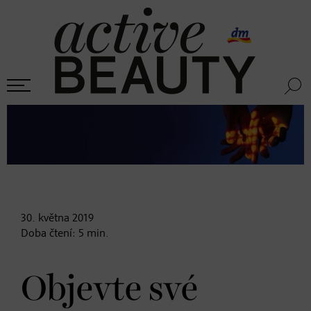
30. května
2019
Doba čtení:
5
min.
Objevte své