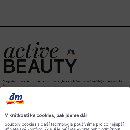
Magazín dm o kráse, zdraví a životním stylu – společně pro odpovědný a harmonický
život.