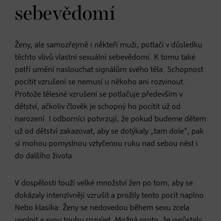
sebevědomí
Ženy, ale samozřejmě i někteří muži, potlačí v důsledku
těchto vlivů vlastní sexuální sebevědomí. K tomu také
patří umění naslouchat signálům svého těla. Schopnost
pocítit vzrušení se nemusí u někoho ani rozvinout.
Protože tělesné vzrušení se potlačuje především v
dětství, ačkoliv člověk je schopný ho pocítit už od
narození. I odborníci potvrzují, že pokud budeme dětem
už od dětství zakazovat, aby se dotýkaly „tam dole“, pak
si mohou pomyslnou vztyčenou ruku nad sebou nést i
do dalšího života.
V dospělosti touží velké množství žen po tom, aby se
dokázaly intenzivněji vzrušit a prožily tento pocit naplno.
Nebo klasika: Ženy se nedovedou během sexu zcela
uvolnit a svou touhu rozvíjet. Možná proto, že vyrůstaly