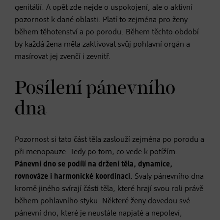
genitálií. A opět zde nejde o uspokojení, ale o aktivní
pozornost k dané oblasti. Platí to zejména pro ženy
během těhotenství a po porodu. Během těchto období
by každá žena měla zaktivovat svůj pohlavní orgán a
masírovat jej zvenčí i zevnitř.
Posílení pánevního
dna
Pozornost si tato část těla zaslouží zejména po porodu a
při menopauze. Tedy po tom, co vede k potížím.
Pánevní dno se podílí na držení těla, dynamice,
rovnováze i harmonické koordinaci.
Svaly pánevního dna
kromě jiného svírají části těla, které hrají svou roli právě
během pohlavního styku. Některé ženy dovedou své
pánevní dno, které je neustále napjaté a nepoleví,