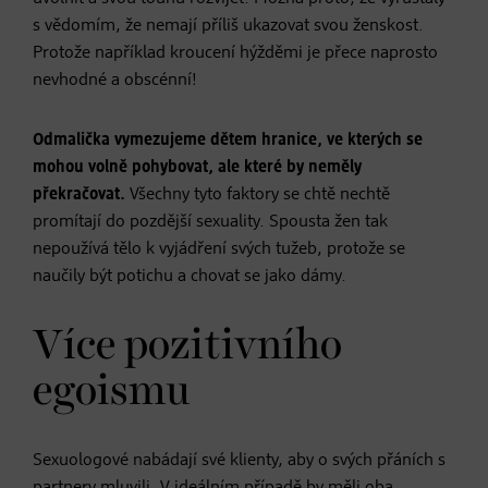
s vědomím, že nemají příliš ukazovat svou ženskost.
Protože například kroucení hýžděmi je přece naprosto
nevhodné a obscénní!
Odmalička vymezujeme dětem hranice, ve kterých se
mohou volně pohybovat, ale které by neměly
překračovat.
Všechny tyto faktory se chtě nechtě
promítají do pozdější sexuality. Spousta žen tak
nepoužívá tělo k vyjádření svých tužeb, protože se
naučily být potichu a chovat se jako dámy.
Více pozitivního
egoismu
Sexuologové nabádají své klienty, aby o svých přáních s
partnery mluvili. V ideálním případě by měli oba