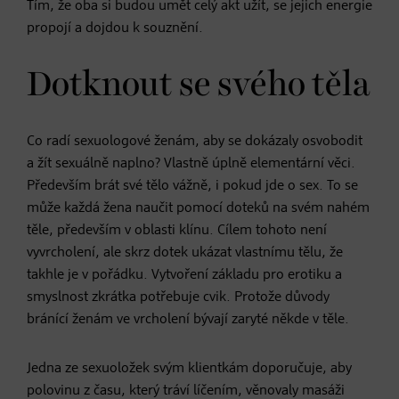
Tím, že oba si budou umět celý akt užít, se jejich energie
propojí a dojdou k souznění.
Dotknout se svého těla
Co radí sexuologové ženám, aby se dokázaly osvobodit
a žít sexuálně naplno? Vlastně úplně elementární věci.
Především brát své tělo vážně, i pokud jde o sex. To se
může každá žena naučit pomocí doteků na svém nahém
těle, především v oblasti klínu. Cílem tohoto není
vyvrcholení, ale skrz dotek ukázat vlastnímu tělu, že
takhle je v pořádku. Vytvoření základu pro erotiku a
smyslnost zkrátka potřebuje cvik. Protože důvody
bránící ženám ve vrcholení bývají zaryté někde v těle.
Jedna ze sexuoložek svým klientkám doporučuje, aby
polovinu z času, který tráví líčením, věnovaly masáži