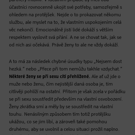
účastníci rovnocenně ukojit své potřeby, samozřejmě s
ohledem na protějšek. Nejde o to prokazovat někomu
službu, ale myslet na to, že vlastním uspokojením celá
věc nekončí. Emocionálně jistí lidé dokáží s větším
respektem vyslovit svá přání. A ne se chovat tak, jak se
od nich asi očekává. Právě ženy to ale ne vždy dokáží.
A to má za následek chybné úsudky typu „Nejsem dost
hezká.“ nebo „Přece při tom nemůžu takhle vzdychat.“
Některé ženy se při sexu cítí přehlížené.
Ale ať už jde o
muže nebo ženu, čím nejistější daná osoba je, tím
citlivěji pohlíží na ostatní. Přitom je však zcela v pořádku
se při sexu soustředit především na vlastní osvobození.
Ženy zkrátka smí a měly by se soustředit na vlastní
touhu. Nenásilným způsobem tím totiž protějšku
ukážou, co se jim líbí, a zároveň také pomohou
druhému, aby se uvolnil a celou situaci prožil naplno.