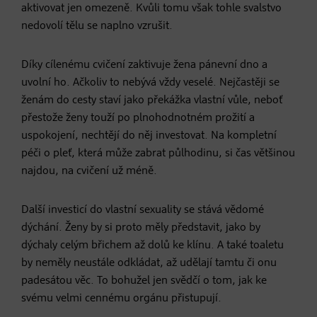
aktivovat jen omezeně. Kvůli tomu však tohle svalstvo
nedovolí tělu se naplno vzrušit.
Díky cílenému cvičení zaktivuje žena pánevní dno a
uvolní ho. Ačkoliv to nebývá vždy veselé. Nejčastěji se
ženám do cesty staví jako překážka vlastní vůle, neboť
přestože ženy touží po plnohodnotném prožití a
uspokojení, nechtějí do něj investovat. Na kompletní
péči o pleť, která může zabrat půlhodinu, si čas většinou
najdou, na cvičení už méně.
Další investicí do vlastní sexuality se stává vědomé
dýchání. Ženy by si proto měly představit, jako by
dýchaly celým břichem až dolů ke klínu. A také toaletu
by neměly neustále odkládat, až udělají tamtu či onu
padesátou věc. To bohužel jen svědčí o tom, jak ke
svému velmi cennému orgánu přistupují.