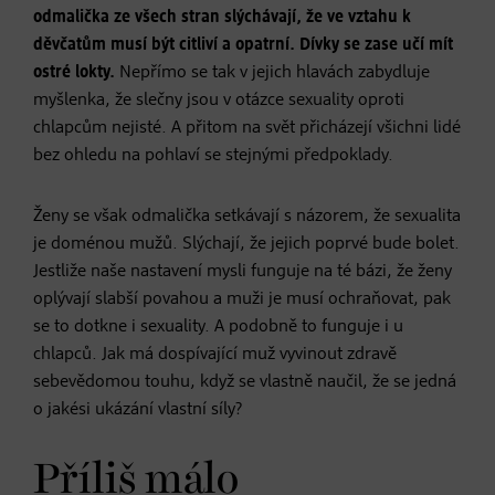
odmalička ze všech stran slýchávají, že ve vztahu k
děvčatům musí být citliví a opatrní. Dívky se zase učí mít
ostré lokty.
Nepřímo se tak v jejich hlavách zabydluje
myšlenka, že slečny jsou v otázce sexuality oproti
chlapcům nejisté. A přitom na svět přicházejí všichni lidé
bez ohledu na pohlaví se stejnými předpoklady.
Ženy se však odmalička setkávají s názorem, že sexualita
je doménou mužů. Slýchají, že jejich poprvé bude bolet.
Jestliže naše nastavení mysli funguje na té bázi, že ženy
oplývají slabší povahou a muži je musí ochraňovat, pak
se to dotkne i sexuality. A podobně to funguje i u
chlapců. Jak má dospívající muž vyvinout zdravě
sebevědomou touhu, když se vlastně naučil, že se jedná
o jakési ukázání vlastní síly?
Příliš málo