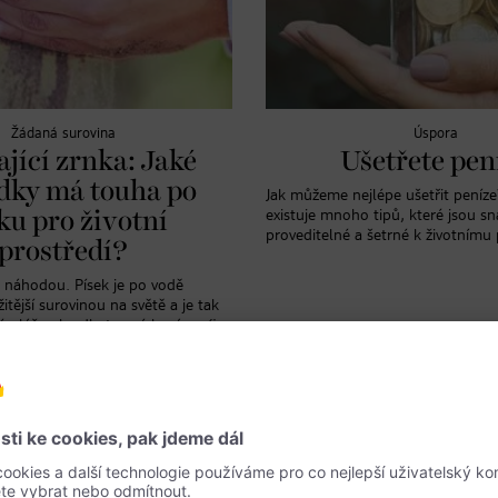
Žádaná surovina
Úspora
jící zrnka: Jaké
Ušetřete pen
dky má touha po
Jak můžeme nejlépe ušetřit peníze
ku pro životní
existuje mnoho tipů, které jsou s
proveditelné a šetrné k životnímu 
prostředí?
 náhodou. Písek je po vodě
tější surovinou na světě a je tak
é pláže ukradla tzv. písková mafie
ími dopady na životní prostředí.