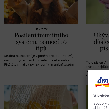
Fit v zimě
Posílení imunitního
Ubýva
systému pomocí 10
důsle
tipů
pís
Sezóna nachlazení je v plném proudu. Pro svůj
imunitní systém však můžete udělat mnoho.
Moře písku? Ani
Přečtěte si naše tipy, jak posílit imunitní systém.
druhou nejdůleži
cenný, že už cel
– s katastrofáln