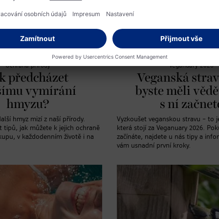
Ochrana přírody
Veganuary 2026
k předcházet
Veganská strav
šímu vymírání
byste měli vědě
hmyzu?
s ní začnet
další hmyz mizí z naší přírody.
Vyzkoušet veganskou stravu – to j
t tipů, jak můžete k jejich ochraně
která stojí za Veganuary 2026. Po
ákupu, v každodenním životě i na
začínáte, najdete u nás tipy a info
vám usnadní první kroky.