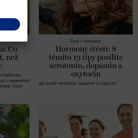
Život v rovnováze
a: Co
Hormony štěstí: S
t, než
těmito 13 tipy posílíte
e
serotonin, dopamin a
oxytocin
e myšlenka,
kud s veganstvím
Jak posílit serotonin, dopamin a oxytocin?
rmace, které