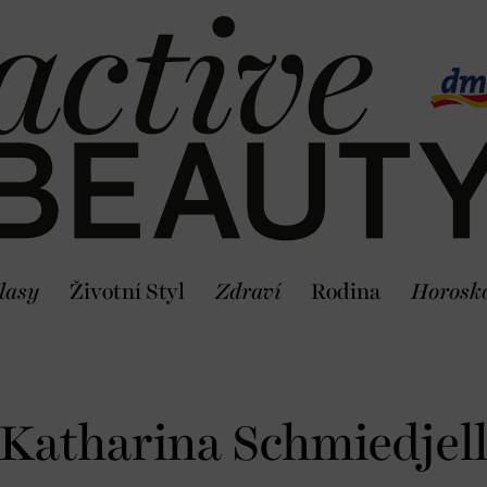
lasy
Životní Styl
Zdraví
Rodina
Horosk
Katharina Schmiedjel