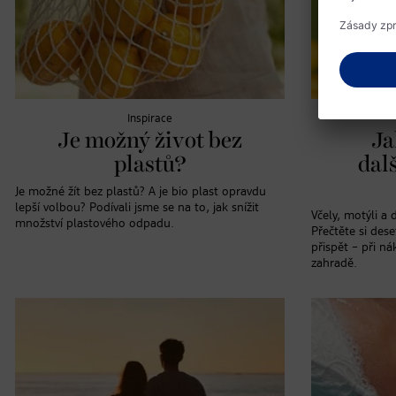
Inspirace
Je možný život bez
Ja
plastů?
dal
Je možné žít bez plastů? A je bio plast opravdu
lepší volbou? Podívali jsme se na to, jak snížit
Včely, motýli a 
množství plastového odpadu.
Přečtěte si dese
přispět – při n
zahradě.