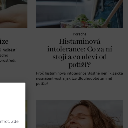
Poradna
íze
Histaminová
intolerance: Co za ní
? Naštěstí
nadno
stojí a co uleví od
prostředí.
potíží?
Proč histaminová intolerance vlastně není klasická
nesnášenlivost a jak lze dlouhodobě zmírnit
potíže?