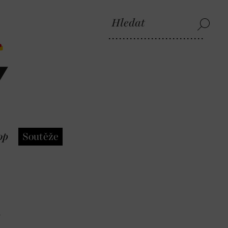
op
Soutěže
l