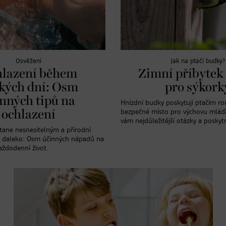
Osvěžení
Jak na ptačí budky?
lazení během
Zimní příbytek
kých dní: Osm
pro sýkork
nných tipů na
Hnízdní budky poskytují ptačím r
ochlazení
bezpečné místo pro výchovu mláď
vám nejdůležitější otázky a poskyt
tane nesnesitelným a přírodní
iš daleko: Osm účinných nápadů na
aždodenní život.