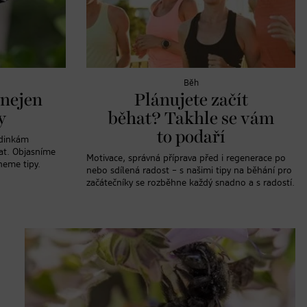
Běh
 nejen
Plánujete začít
y
běhat? Takhle se vám
to podaří
odinkám
at. Objasníme
Motivace, správná příprava před i regenerace po
neme tipy.
nebo sdílená radost – s našimi tipy na běhání pro
začátečníky se rozběhne každý snadno a s radostí.