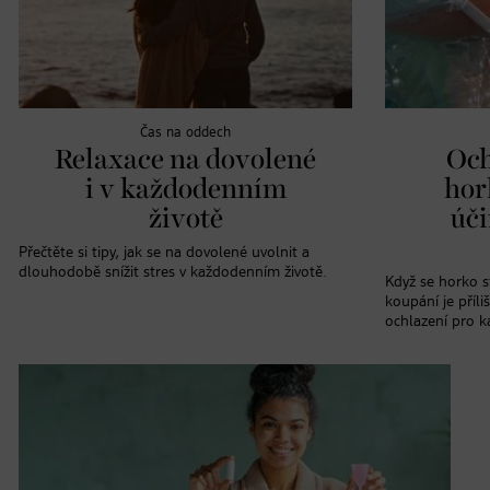
Čas na oddech
Relaxace na dovolené
Och
i v každodenním
hor
životě
úči
Přečtěte si tipy, jak se na dovolené uvolnit a
dlouhodobě snížit stres v každodenním životě.
Když se horko s
koupání je příl
ochlazení pro k