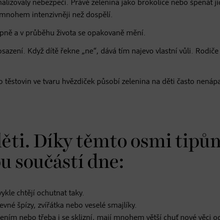
nalizovaly nebezpečí. Právě zelenina jako brokolice nebo špenát ji
 mnohem intenzivněji než dospělí.
upně a v průběhu života se opakovaně mění.
azení. Když dítě řekne „ne“, dává tím najevo vlastní vůli. Rodiče 
 těstovin ve tvaru hvězdiček působí zelenina na děti často nenáp
děti. Díky těmto osmi tipů
u součástí dne:
vykle chtějí ochutnat taky.
vné špízy, zvířátka nebo veselé smajlíky.
ením nebo třeba i se sklizní, mají mnohem větší chuť nové věci o