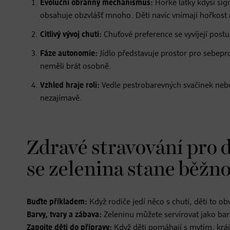
Evoluční obranný mechanismus:
Hořké látky kdysi sig
obsahuje obzvlášť mnoho. Děti navíc vnímají hořkost
Citlivý vývoj chuti:
Chuťové preference se vyvíjejí post
Fáze autonomie:
Jídlo představuje prostor pro sebepros
neměli brát osobně.
Vzhled hraje roli:
Vedle pestrobarevných svačinek nebo
nezajímavě.
Zdravé stravování pro 
se zelenina stane běžno
Buďte příkladem:
Když rodiče jedí něco s chutí, děti to ob
Barvy, tvary a zábava:
Zeleninu můžete servírovat jako bare
Zapojte děti do přípravy:
Když děti pomáhají s mytím, kráj