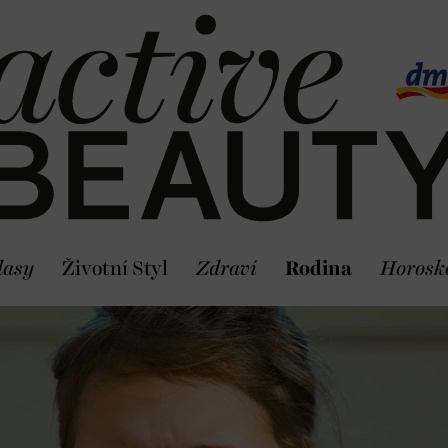
lasy
Životní Styl
Zdraví
Rodina
Horosk