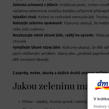
Zelenina schovaná v jídlech:
Hráškové pesto, mrkev v muf
rajčatovo‑zeleninová omáčka dokážou příjemně překvapit
Vyladění chuti:
Koření se rozhodně nemusíte bát. Trocha 
Nabízejte zeleninu opakovaně:
Výzkumy ukazují, že malým
nebo jídlo zvyknou.
Nezakazujte méně zdravé jídlo, raději ho upravte:
Třeba ja
v troubě.
Vymýšlejte lákavé názvy jídel:
Výzkumy ukazují, že děti sáh
jejich oblíbeným seriálem.
Názvy jako „pirátské paprikov
děti mnohem lákavěji.
Z papriky, mrkve, okurky a dalších druhů zeleniny můžete 
Jakou zeleninu mají dět
Mrkev – sladká, chutná syrová i vařená, skvělá k n