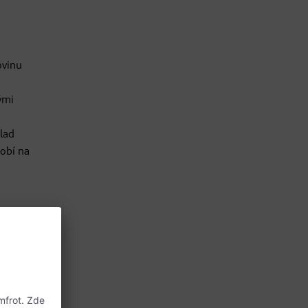
ovinu
ými
klad
sobí na