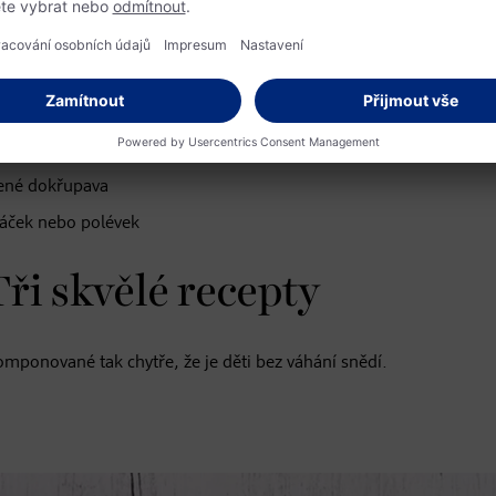
zábavná
lená
e, pečené brambory, klínky)
ečené dokřupava
máček nebo polévek
Tři skvělé recepty
mponované tak chytře, že je děti bez váhání snědí.