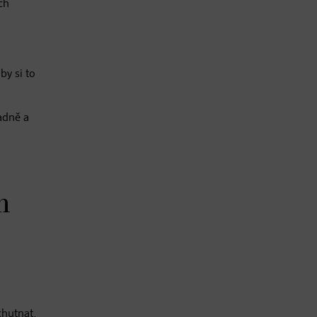
ch
by si to
adně a
m
chutnat.