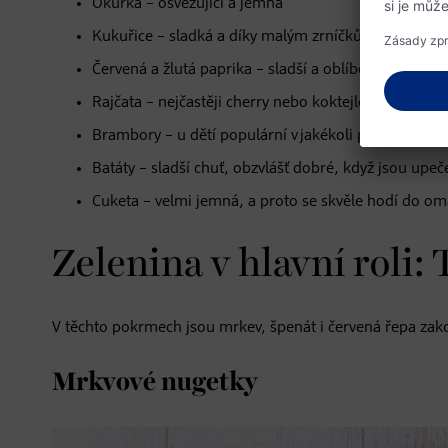
Okurka – osvěžující a jemná
Kukuřice – sladká a díky malým zrníčkům pro děti 
Červená a žlutá paprika – sladší a oblíbenější než ze
Rajčata – nejčastěji cherry nebo koktejlová
Brambory – u dětí populární v jakékoli podobě (kaš
Batáty – sladší chuť, obzvlášť dobré, když jsou up
Cuketa – velmi jemná, a proto se skvěle hodí do o
Zelenina v hlavní roli: 
V těchto pokrmech jsou mrkev, špenát i červená řepa zako
Mrkvové nugetky