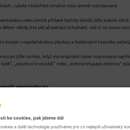
finech, cuketa v boloňské omáčce nebo jemně rozmixovaná
.
parmazánu nebo jemně přidané bylinky dokáží jídlo krásně oživit.
 dětem někdy trvá pět až patnáct ochutnání, než si na novou sur
ko burger s vegetariánskou plackou a batátovými hranolky pečen
nou po jídle rychleji, když má originální název inspirovaný napří
é lodě“, „okurkoví krokodýli“ nebo „duhová křupavá zelenina“ pů
vytvořit
zeleninového lva
.
i nejraději?
amáčení do lahodných dipů