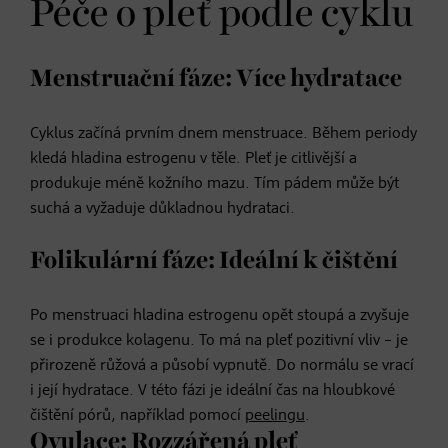
Péče o pleť podle cyklu
Menstruační fáze: Více hydratace
Cyklus začíná prvním dnem menstruace. Během periody
kledá hladina estrogenu v těle. Pleť je citlivější a
produkuje méně kožního mazu. Tím pádem může být
suchá a vyžaduje důkladnou hydrataci.
Folikulární fáze: Ideální k čištění
Po menstruaci hladina estrogenu opět stoupá a zvyšuje
se i produkce kolagenu. To má na pleť pozitivní vliv – je
přirozeně růžová a působí vypnutě. Do normálu se vrací
i její hydratace. V této fázi je ideální čas na hloubkové
čištění pórů, například pomocí
peelingu
.
Ovulace: Rozzářená pleť