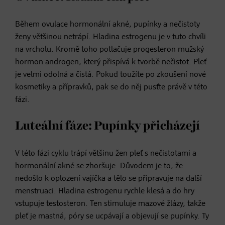
Během ovulace hormonální akné, pupínky a nečistoty
ženy většinou netrápí. Hladina estrogenu je v tuto chvíli
na vrcholu. Kromě toho potlačuje progesteron mužský
hormon androgen, který přispívá k tvorbě nečistot. Pleť
je velmi odolná a čistá. Pokud toužíte po zkoušení nové
kosmetiky a přípravků, pak se do něj pusťte právě v této
fázi.
Luteální fáze: Pupínky přicházejí
V této fázi cyklu trápí většinu žen pleť s nečistotami a
hormonální akné se zhoršuje. Důvodem je to, že
nedošlo k oplození vajíčka a tělo se připravuje na další
menstruaci. Hladina estrogenu rychle klesá a do hry
vstupuje testosteron. Ten stimuluje mazové žlázy, takže
pleť je mastná, póry se ucpávají a objevují se pupínky. Ty