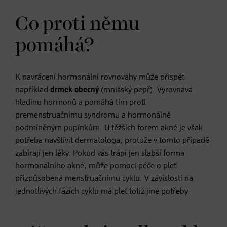
Co proti němu
pomáhá?
K navrácení hormonální rovnováhy může přispět
například
drmek obecný
(mnišský pepř). Vyrovnává
hladinu hormonů a pomáhá tím proti
premenstruačnímu syndromu a hormonálně
podmíněným pupínkům. U těžších forem akné je však
potřeba navštívit dermatologa, protože v tomto případě
zabírají jen léky. Pokud vás trápí jen slabší forma
hormonálního akné, může pomoci péče o pleť
přizpůsobená menstruačnímu cyklu. V závislosti na
jednotlivých fázích cyklu má pleť totiž jiné potřeby.