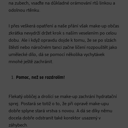
na zubech, vsaďte na důkladné orámování rtů linkou a
odolnou rtěnku.
I přes veškerá opatření a naše přání však make-up občas
zkrátka nevydrží držet krok s naším veselením po celou
dobu. Ale i když opravdu dojde k tomu, že se po slzách
štěstí nebo náročném tanci začne líčení rozpouštět jako
umělecké dílo, dá se pomocí několika vychytávek
mnohé ještě zachránit.
Pomoc, než se rozdrolím!
Flekatý obličej a drolící se make-up zachrání hydratační
sprej. Postará se totiž o to, že při opravě make-upu
dobře splyne stará vrstva s novou. A dá se díky němu
docela dobře odstranit také korektor usazený v
záhybech.