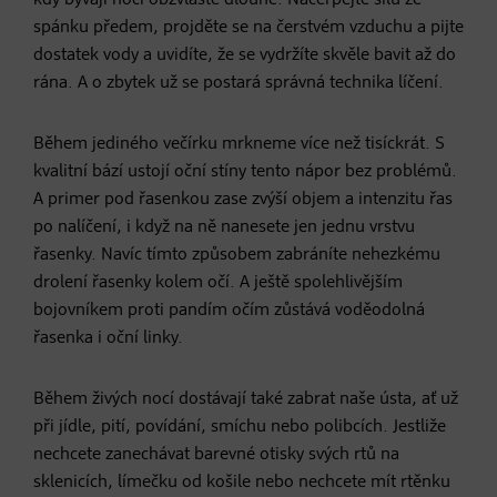
kdy bývají noci obzvláště dlouhé. Načerpejte sílu ze
spánku předem, projděte se na čerstvém vzduchu a pijte
dostatek vody a uvidíte, že se vydržíte skvěle bavit až do
rána. A o zbytek už se postará správná technika líčení.
Během jediného večírku mrkneme více než tisíckrát. S
kvalitní bází ustojí oční stíny tento nápor bez problémů.
A primer pod řasenkou zase zvýší objem a intenzitu řas
po nalíčení, i když na ně nanesete jen jednu vrstvu
řasenky. Navíc tímto způsobem zabráníte nehezkému
drolení řasenky kolem očí. A ještě spolehlivějším
bojovníkem proti pandím očím zůstává voděodolná
řasenka i oční linky.
Během živých nocí dostávají také zabrat naše ústa, ať už
při jídle, pití, povídání, smíchu nebo polibcích. Jestliže
nechcete zanechávat barevné otisky svých rtů na
sklenicích, límečku od košile nebo nechcete mít rtěnku