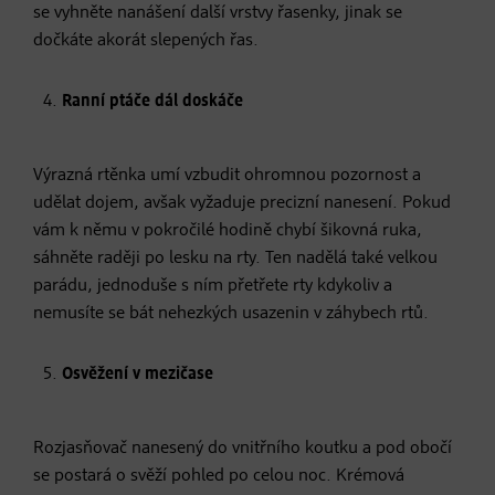
se vyhněte nanášení další vrstvy řasenky, jinak se
dočkáte akorát slepených řas.
Ranní ptáče dál doskáče
Výrazná rtěnka umí vzbudit ohromnou pozornost a
udělat dojem, avšak vyžaduje precizní nanesení. Pokud
vám k němu v pokročilé hodině chybí šikovná ruka,
sáhněte raději po lesku na rty. Ten nadělá také velkou
parádu, jednoduše s ním přetřete rty kdykoliv a
nemusíte se bát nehezkých usazenin v záhybech rtů.
Osvěžení v mezičase
Rozjasňovač nanesený do vnitřního koutku a pod obočí
se postará o svěží pohled po celou noc. Krémová