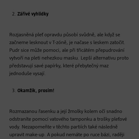
Zářivé vyhlídky
Rozjasněná pleť opravdu působí svůdně, ale když se
začneme lesknout v T-zóně, je načase s leskem zatočit.
Pudr sice může pomoci, ale při třicátém přepudrování
vytvoří na pleti nehezkou masku. Lepší alternativu proto
představují savé papírky, které přebytečný maz
jednoduše vysají.
Okamžik, prosím!
Rozmazanou řasenku a její žmolky kolem očí snadno
odstraníte pomocí vatového tamponku a trošky pleťové
vody. Nezapomeňte v těchto partiích také následně
upravit make-up. A pokud nemáte po ruce bázi, raději