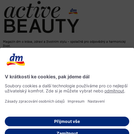
Magazín dm o kráse, zdraví a životním stylu – společně pro odpovědný a harmonický
život.
dm Online Shop
Kontakt
ACTIVE BEAUTY, magazín dm
Impressum
Ochrana osobních údajů
Informace o přístupnosti
© 2026 dm drogerie markt s.r.o.