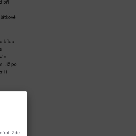
d při
 látkové
ou bílou
e
vání
. Již po
ní i
kých
ro