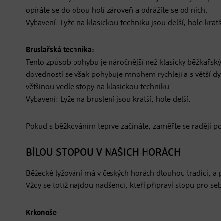
opíráte se do obou holí zároveň a odrážíte se od nich.
Vybavení: Lyže na klasickou techniku jsou delší, hole kratš
Bruslařská technika:
Tento způsob pohybu je náročnější než klasický běžkařský 
dovedností se však pohybuje mnohem rychleji a s větší dy
většinou vedle stopy na klasickou techniku.
Vybavení: Lyže na bruslení jsou kratší, hole delší.
Pokud s běžkováním teprve začínáte, zaměřte se raději pou
BÍLOU STOPOU V NAŠICH HORÁCH
Běžecké lyžování má v českých horách dlouhou tradici, a
Vždy se totiž najdou nadšenci, kteří připraví stopu pro se
Krkonoše