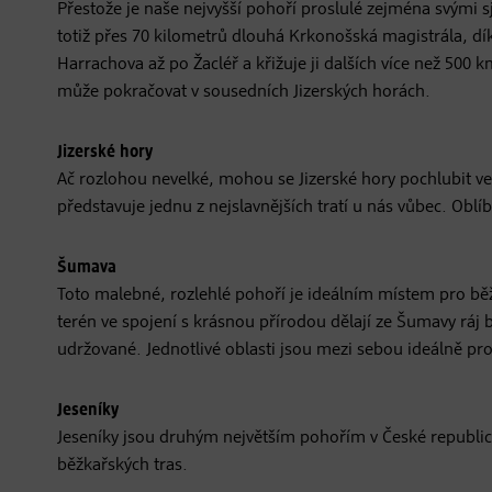
Přestože je naše nejvyšší pohoří proslulé zejména svými 
totiž přes 70 kilometrů dlouhá Krkonošská magistrála, dí
Harrachova až po Žacléř a křižuje ji dalších více než 500
může pokračovat v sousedních Jizerských horách.
Jizerské hory
Ač rozlohou nevelké, mohou se Jizerské hory pochlubit vel
představuje jednu z nejslavnějších tratí u nás vůbec. Ob
Šumava
Toto malebné, rozlehlé pohoří je ideálním místem pro bě
terén ve spojení s krásnou přírodou dělají ze Šumavy ráj b
udržované. Jednotlivé oblasti jsou mezi sebou ideálně prop
Jeseníky
Jeseníky jsou druhým největším pohořím v České republice. 
běžkařských tras.