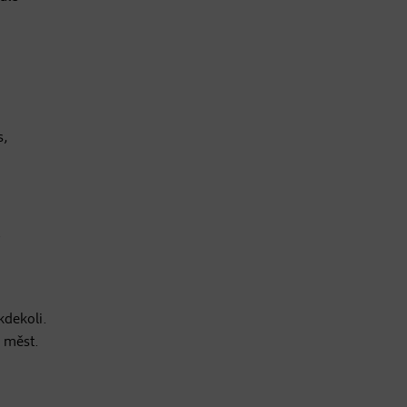
s,
.
kdekoli.
h měst.