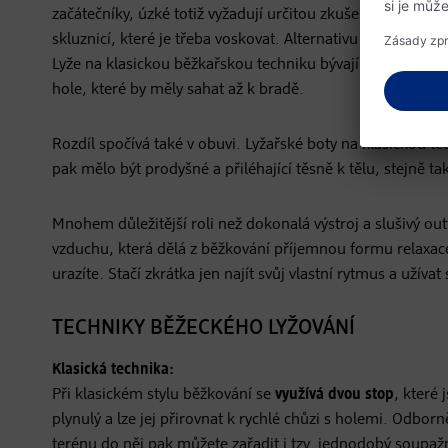
začátečníky, úzké totiž vyžadují určitou zkušenost s udrž
skluznicí, které je třeba voskovat. Alternativu nabízí lyže 
Lyže na klasickou běžkařskou techniku bývají asi o 10 cm d
hole, které by měly sahat až k bradě.
Rozdíl spočívá také v obuvi. Lyžařské boty na klasickou tec
pak mělo být prodyšné a přiléhající těsně k tělu, stejně ta
Mnohem důležitější roli než dokonalá výstroj a slušivý o
vzduchu, která dělá z běžkování příjemnou formu relaxace
urazíte. Stačí zkrátka jen najít svůj vlastní rytmus a užíva
TECHNIKY BĚŽECKÉHO LYŽOVÁNÍ
Klasická technika:
Při klasickém stylu běžkování se
využívá dvou stop
, které
plynulý a lze jej přirovnat k rychlé chůzi s holemi. Odb
terénu do něj pak můžete zařadit i tzv. jednodobý soupa