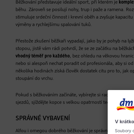
Běžkování představuje ideální sport, při kterém je
komplex
běhu. Zároveň se posilují nohy, trup i paže a ramena. Roz
stimuluje srdeční činnost i krevní oběh a zvyšuje kapacit
výměny a rychlejšímu spalování tuků.
Přestože zkušení běžkaři vypadají, jako by je pohyb na lyží
stopou, jistě vám rádi potvrdí, že se ze začátku na běžká
vhodný téměř pro každého
, bez ohledu na věkovou hranic
nebo si alespoň nechat poradit od profesionála, aby si od
několika hodinách získá člověk dostatek citu pro to, jak o
stoupání do vrchu.
Pokud s běžkováním začínáte, vybírejte si raději nenáro
sjezdů, sjíždějte kopce s velkou opatrností technikou pluž
SPRÁVNÉ VYBAVENÍ
Alfou i omegou dobrého běžkování je správné a
kvalitní 