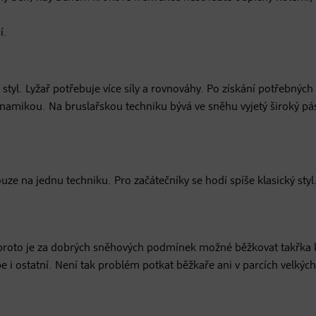
í.
styl. Lyžař potřebuje více síly a rovnováhy. Po získání potřebných
namikou. Na bruslařskou techniku bývá ve sněhu vyjetý široký pá
ze na jednu techniku. Pro začátečníky se hodí spíše klasický styl
 proto je za dobrých sněhových podmínek možné běžkovat takřka 
be i ostatní. Není tak problém potkat běžkaře ani v parcích velkýc