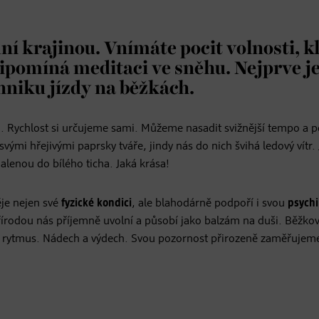
ní krajinou. Vnímáte pocit volnosti, k
řipomíná meditaci ve sněhu. Nejprve j
chniku jízdy na běžkách.
ěhu. Rychlost si určujeme sami. Můžeme nasadit svižnější tempo a 
svými hřejivými paprsky tváře, jindy nás do nich švihá ledový vítr.
lenou do bílého ticha. Jaká krása!
je nejen své
fyzické kondici
, ale blahodárně podpoří i svou
psych
rodou nás příjemně uvolní a působí jako balzám na duši. Běžkov
ý rytmus. Nádech a výdech. Svou pozornost přirozeně zaměřujem