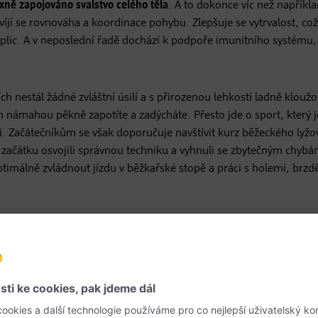
ně zapojováno svalstvo celého těla
. A to dokonce víc než napříkla
víjí se rovnováha a koordinace pohybu. Zlepšuje se vytrvalost, což
u plic. A v neposlední řadě dochází k podpoře imunitního systému,
ch nestál žádné zvláštní úsilí a s přirozenou lehkostí ladně klouž
ch námahou pěkně zapotíte a zadýcháte. Přesto jde o sport, který j
i. Začátečníkům se však doporučuje navštívit kurz běžeckého lyžo
 začátku osvojili správnou techniku a vyhnuli se zbytečným chybám
ptimálně zvládnout jízdu v běžkařské stopě a práci s holemi, brzdě
čný terén a trasy s minimálním převýšením. Pokud se obáváte prud
ení.
vybavení
. Lyže i hole musí odpovídat vaší výšce. Širší lyže se hodí p