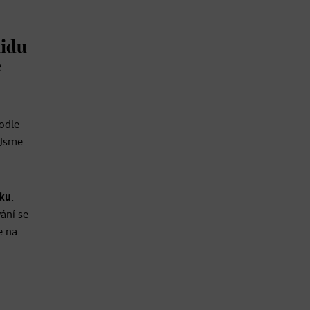
lidu
e
podle
 Jsme
iku
.
ání se
e na