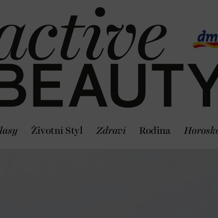
lasy
Životní Styl
Zdraví
Rodina
Horosk