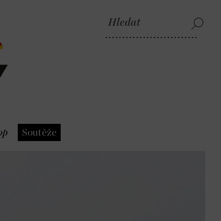
op
Soutěže