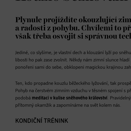
Plynule projíždíte okouzlující zim
a radosti z pohybu. Chvílemi to p
však třeba osvojit si správnou te
Jediné, co slyšíme, je vlastní dech a klouzání lyží po sn
libosti ho pak zase zvolnit. Někdy nám zimní slunce hladí 
ponořeni sami do sebe, obklopeni magickou krajinou zaha
Ten, kdo propadne kouzlu běžeckého lyžování, tak prospě
Pohyb na čerstvém zimním vzduchu v těsném spojení s pří
podobá
meditaci v kulise sněhového království
. Pravideln
přítomný okamžik a zapomínáme na svět kolem nás.
KONDIČNÍ TRÉNINK