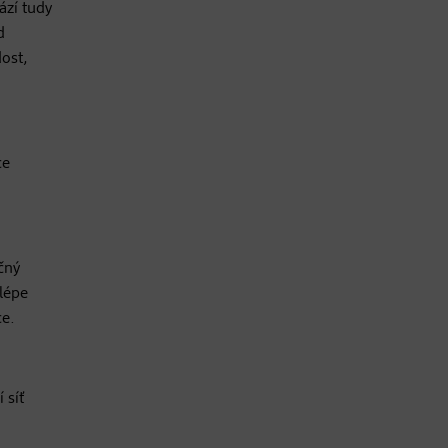
ází tudy
d
dost,
ce
čný
jlépe
ce.
 síť