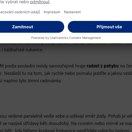
ováním rovnováhy. Zároveň není nutné pořizovat si běžky s hladko
s protiskluzovými šupinami ve střední části, které jsou vhodné i pro
elší než lyže na „bruslení“. Bruslařská technika zároveň vyžaduje 
hniku jsou nižší, boty na „bruslení“ sahají nad kotník. Ideální obl
k i běžkařské rukavice.
utfit podle poslední módy samozřejmě hraje
radost z pohybu
na če
. Nezáleží tu na tom, jak rychle nebo pomalu jezdíte a jakou vzd
t si naplno tyto zimní radovánky.
 jsou vedené paralelně vedle sebe a udávají směr jízdy. Pohyb je ve
orně se nazývá střídavý běh dvoudobý. Na rovném nebo mírně se sva
žný běh, kdy během krokové frekvence nestřídáte odpichy holemi, 