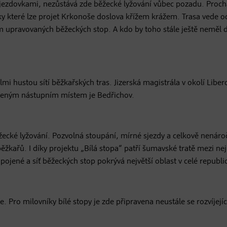
sjezdovkami, nezůstává zde běžecké lyžování vůbec pozadu. Proch
ky které lze projet Krkonoše doslova křížem krážem. Trasa vede o
 km upravovaných běžeckých stop. A kdo by toho stále ještě neměl 
mi hustou sítí běžkařských tras. Jizerská magistrála v okolí Liber
líbeným nástupním místem je Bedřichov.
žecké lyžování. Pozvolná stoupání, mírné sjezdy a celkově nenáro
ěžkařů. I díky projektu „Bílá stopa“ patří šumavské tratě mezi ne
ojené a síť běžeckých stop pokrývá největší oblast v celé republi
Pro milovníky bílé stopy je zde připravena neustále se rozvíjející