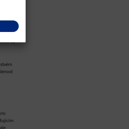
u
 děti.
delší
ečení by
rstvém
álenost
lmi
žujícím
ale