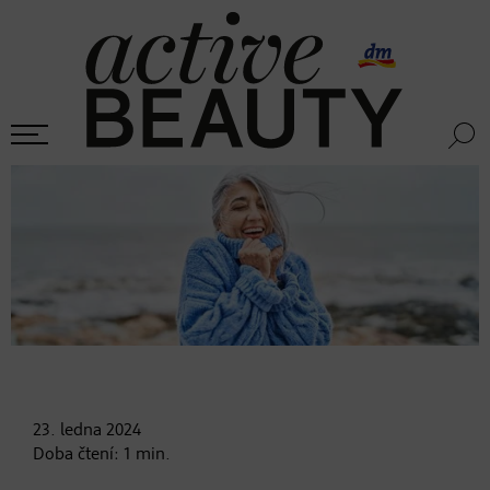
23. ledna
2024
Doba čtení:
1
min.