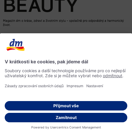
Magazín dm o kráse, zdraví a životním stylu – společně pro odpovědný a harmonický
život.
dm Online Shop
Kontakt
ACTIVE BEAUTY, magazín dm
Impressum
Ochrana osobních údajů
Informace o přístupnosti
Směrnice pro umělou inteligenci
© 2026 dm drogerie markt s.r.o.