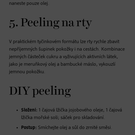
naneste pouze olej.
5. Peeling na rty
V praktickém tyčinkovém formátu lze rty rychle zbavit
nepříjemných šupinek pokožky i na cestách. Kombinace
jemných částeček cukru a vyživujících aktivních látek,
jako je meruňkový olej a bambucké máslo, vykouzlí
jemnou pokožku.
DIY peeling
Složení:
1 čajová lžička jojobového oleje, 1 čajová
lžička mořské soli; sáček pro skladování.
Postup:
Smíchejte olej a sůl do zrnité směsi.