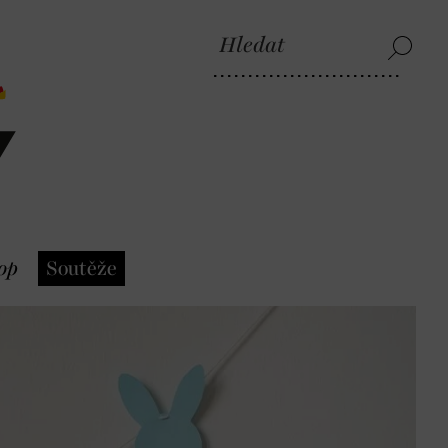
op
Soutěže