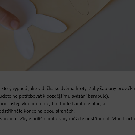
 který vypadá jako vidlička se dvěma hroty. Zuby šablony provlék
(budete ho potřebovat k pozdějšímu svázání bambule).
 Čím častěji vlnu omotáte, tím bude bambule plnější.
odstřihněte konce na obou stranách.
auzlujte. Zbylé příliš dlouhé vlny můžete odstřihnout. Vlnu troch