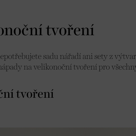
onoční tvoření
nepotřebujete sadu nářadí ani sety z výtva
nápady na velikonoční tvoření pro všechn
ční tvoření