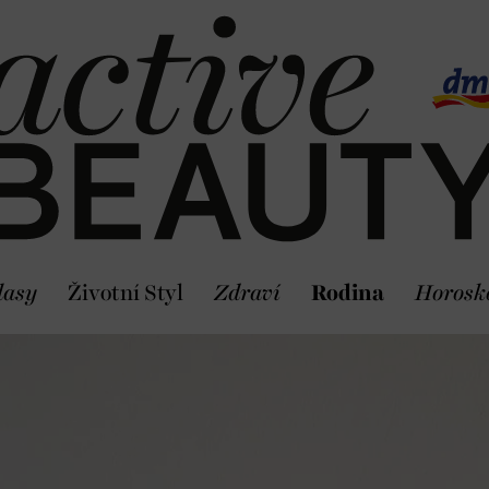
lasy
Životní Styl
Zdraví
Rodina
Horosk