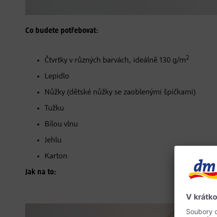
Co budete potřebovat:
2
Čtvrtky v různých barvách, ideálně 130 g/m
Lepidlo
Nůžky (dětské nůžky se zaoblenými špičkami)
Tužku
Bílou vlnu
Jehlu
Karton
Jak na to: