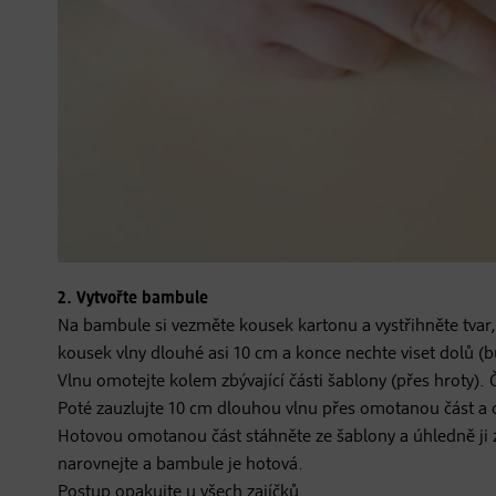
2. Vytvořte bambule
Na bambule si vezměte kousek kartonu a vystřihněte tvar,
kousek vlny dlouhé asi 10 cm a konce nechte viset dolů 
Vlnu omotejte kolem zbývající části šablony (přes hroty).
Poté zauzlujte 10 cm dlouhou vlnu přes omotanou část a 
Hotovou omotanou část stáhněte ze šablony a úhledně ji z
narovnejte a bambule je hotová.
Postup opakujte u všech zajíčků.