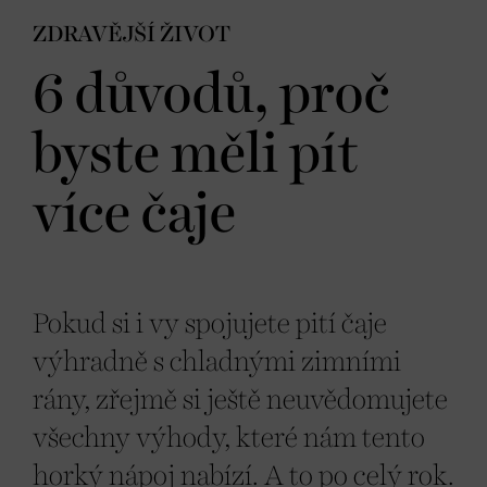
ZDRAVĚJŠÍ ŽIVOT
6 důvodů, proč
byste měli pít
více čaje
Pokud si i vy spojujete pití čaje
výhradně s chladnými zimními
rány, zřejmě si ještě neuvědomujete
všechny výhody, které nám tento
horký nápoj nabízí. A to po celý rok.