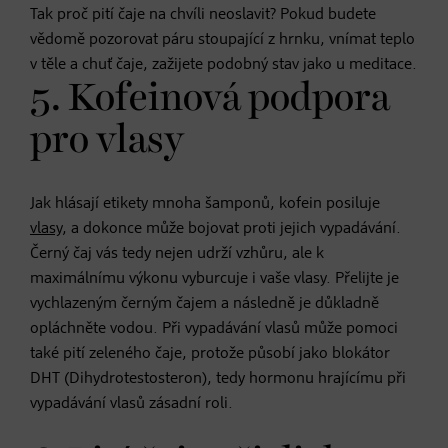
Tak proč pití čaje na chvíli neoslavit? Pokud budete
vědomě pozorovat páru stoupající z hrnku, vnímat teplo
v těle a chuť čaje, zažijete podobný stav jako u meditace
.
5. Kofeinová podpora
pro vlasy
Jak hlásají etikety mnoha šamponů, kofein posiluje
vlasy
, a dokonce může bojovat proti jejich vypadávání.
Černý čaj vás tedy nejen udrží vzhůru, ale k
maximálnímu výkonu vyburcuje i vaše vlasy. Přelijte je
vychlazeným černým čajem a následně je důkladně
opláchněte vodou. Při vypadávání vlasů může pomoci
také pití zeleného čaje, protože působí jako blokátor
DHT (Dihydrotestosteron), tedy hormonu hrajícímu při
vypadávání vlasů zásadní roli.