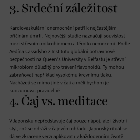
3. Srdeční záležitost
Kardiovaskulární onemocnění patří k nejčastějším
příčinám úmrtí. Nejnovější studie naznačují souvislost
mezi střevním mikrobiomem a těmito nemocemi. Podle
Aedína Cassidyho z Institutu globální potravinové
bezpečnosti na Queen's University v Belfastu je střevní
mikrobiom důležitý pro trávení flavonoidů. Ty mohou
zabraňovat například vysokému krevnímu tlaku.
Nacházejí se mimo jiné v čaji a měli bychom je
konzumovat pravidelně.
4. Čaj vs. meditace
V Japonsku nepředstavuje čaj pouze nápoj, ale i životní
styl, což se odráží v čajovém obřadu. Japonský rituál se
dá ve zkrácené verzi aplikovat i v každodenním životě.