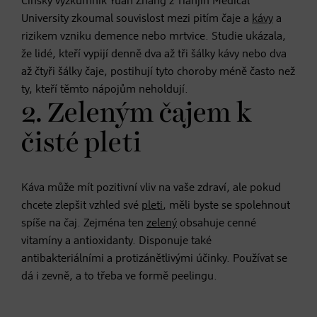
Čínský výzkumník Yuan Zhang z Tianjin Medical
University zkoumal souvislost mezi pitím čaje a
kávy
a
rizikem vzniku demence nebo mrtvice. Studie ukázala,
že lidé, kteří vypijí denně dva až tři šálky kávy nebo dva
až čtyři šálky čaje, postihují tyto choroby méně často než
ty, kteří těmto nápojům neholdují.
2. Zeleným čajem k
čisté pleti
Káva může mít pozitivní vliv na vaše zdraví, ale pokud
chcete zlepšit vzhled své
pleti
, měli byste se spolehnout
spíše na čaj. Zejména ten
zelený
obsahuje cenné
vitamíny a antioxidanty. Disponuje také
antibakteriálními a protizánětlivými účinky. Používat se
dá i zevně, a to třeba ve formě peelingu.