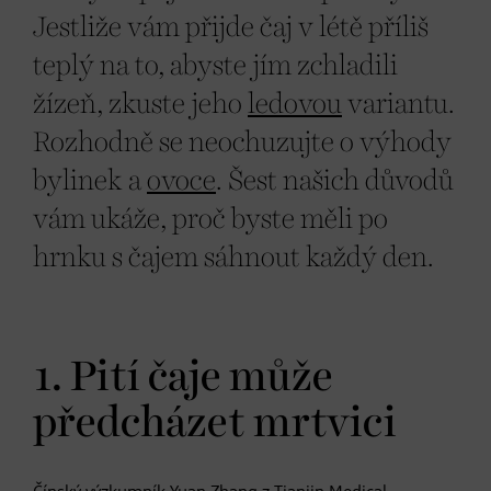
Jestliže vám přijde čaj v létě příliš
teplý na to, abyste jím zchladili
žízeň, zkuste jeho
ledovou
variantu.
Rozhodně se neochuzujte o výhody
bylinek a
ovoce
. Šest našich důvodů
vám ukáže, proč byste měli po
hrnku s čajem sáhnout každý den.
1. Pití čaje může
předcházet mrtvici