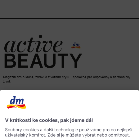
Magazín dm o kráse, zdraví a životním stylu – společně pro odpovědný a harmonický
život.