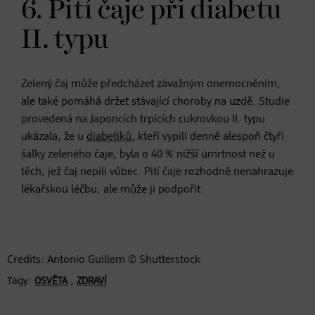
6. Pití čaje při diabetu
II. typu
Zelený čaj může předcházet závažným onemocněním,
ale také pomáhá držet stávající choroby na uzdě. Studie
provedená na Japoncích trpících cukrovkou II. typu
ukázala, že u
diabetiků
, kteří vypili denně alespoň čtyři
šálky zeleného čaje, byla o 40 % nižší úmrtnost než u
těch, jež čaj nepili vůbec. Pití čaje rozhodně nenahrazuje
lékařskou léčbu, ale může ji podpořit.
Credits: Antonio Guillem © Shutterstock
Tagy:
,
OSVĚTA
ZDRAVÍ