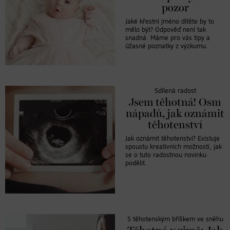
pozor
Jaké křestní jméno dítěte by to
mělo být? Odpověď není tak
snadná. Máme pro vás tipy a
úžasné poznatky z výzkumu.
Sdílená radost
Jsem těhotná! Osm
nápadů, jak oznámit
těhotenství
Jak oznámit těhotenství? Existuje
spoustu kreativních možností, jak
se o tuto radostnou novinku
podělit.
S těhotenským bříškem ve sněhu