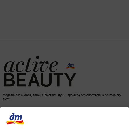
Magazín dm o kráse, zdraví a životním stylu – společně pro odpovědný a harmonický
život.