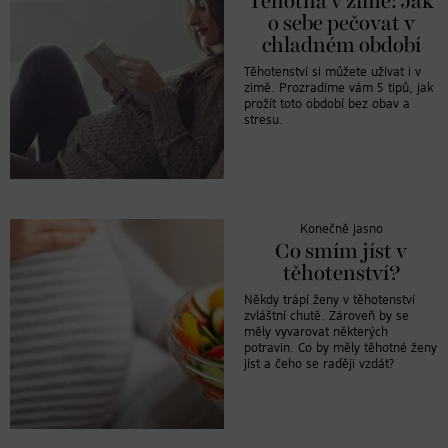
Těhotná v zimě: Jak
o sebe pečovat v
chladném období
Těhotenství si můžete užívat i v
zimě. Prozradíme vám 5 tipů, jak
prožít toto období bez obav a
stresu.
Konečně jasno
Co smím jíst v
těhotenství?
Někdy trápí ženy v těhotenství
zvláštní chutě. Zároveň by se
měly vyvarovat některých
potravin. Co by měly těhotné ženy
jíst a čeho se raději vzdát?