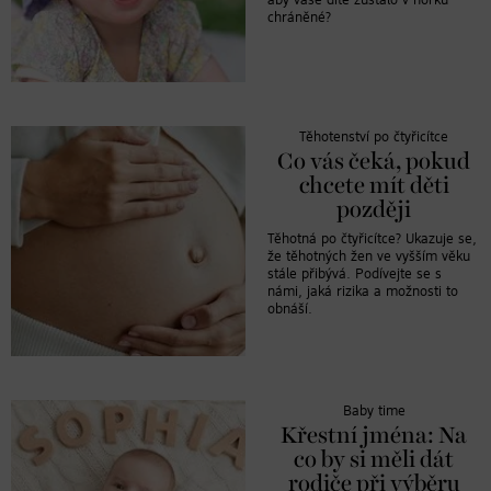
aby vaše dítě zůstalo v horku
chráněné?
Těhotenství po čtyřicítce
Co vás čeká, pokud
chcete mít děti
později
Těhotná po čtyřicítce? Ukazuje se,
že těhotných žen ve vyšším věku
stále přibývá. Podívejte se s
námi, jaká rizika a možnosti to
obnáší.
Baby time
Křestní jména: Na
co by si měli dát
rodiče při výběru