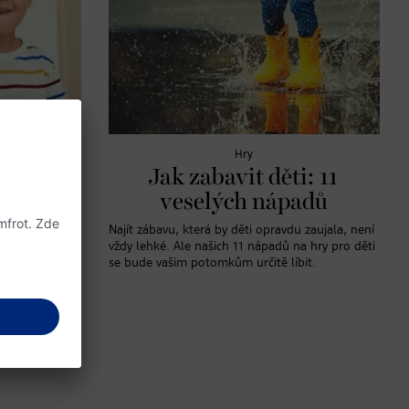
Hry
ček:
Jak zabavit děti: 11
více
veselých nápadů
 to platí v
Najít zábavu, která by děti opravdu zaujala, není
aček. Hraní
vždy lehké. Ale našich 11 nápadů na hry pro děti
se bude vašim potomkům určitě líbit.