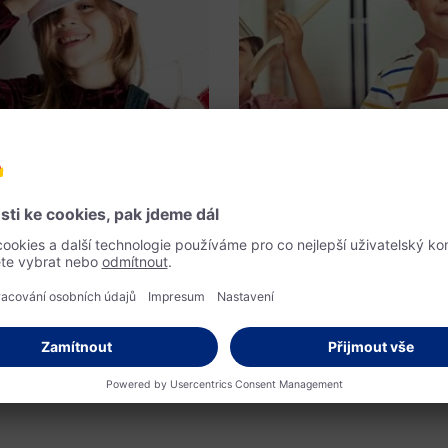
k dlouho zbývá do Vánoc?
It’s playtime!
ťte si čekání na
Hraní bez hra
Ježíška
Méně je často 
ijde Ježíšek? Tuto větu slyší rodiče
Více neznamená automaticky lépe –
více než jednou. Čím více se blíží
mnoha oblastech života, včetně hr
m jsou děti netrpělivější. Máme pro
bez hraček, je to vůbec možné?
padů na hry, které vašim dětem