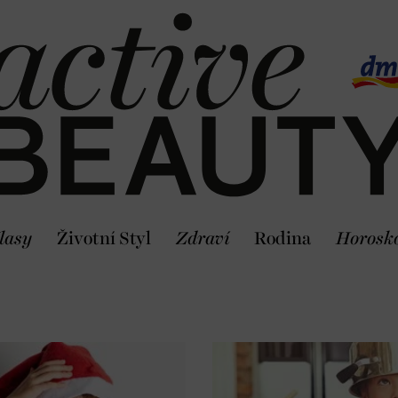
lasy
Životní Styl
Zdraví
Rodina
Horosk