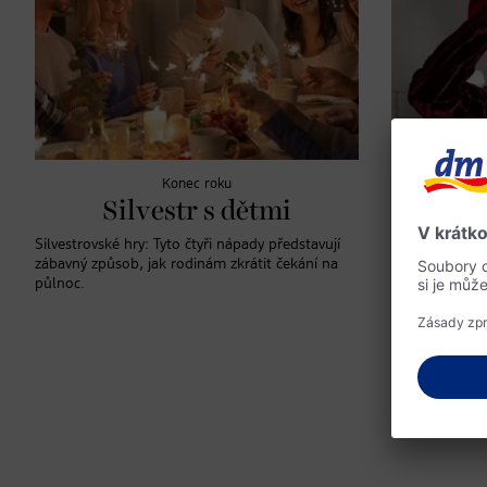
Konec roku
Ja
Silvestr s dětmi
Zkra
Silvestrovské hry: Tyto čtyři nápady představují
zábavný způsob, jak rodinám zkrátit čekání na
Kdy konečně př
půlnoc.
během adventu 
Štědrý den, tí
vás několik ná
zkrátí čekání.