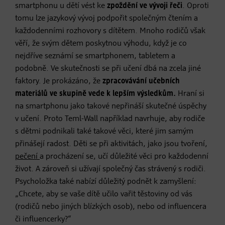
smartphonu u dětí vést ke
zpoždění ve vývoji řeči
. Oproti
tomu lze jazykový vývoj podpořit společným čtením a
každodenními rozhovory s dítětem. Mnoho rodičů však
věří, že svým dětem poskytnou výhodu, když je co
nejdříve seznámí se smartphonem, tabletem a
podobně. Ve skutečnosti se při učení dbá na zcela jiné
faktory. Je prokázáno, že
zpracovávání učebních
materiálů ve skupině vede k lepším výsledkům.
Hraní si
na smartphonu jako takové nepřináší skutečné úspěchy
v učení. Proto Teml-Wall například navrhuje, aby rodiče
s dětmi podnikali také takové věci, které jim samým
přinášejí radost. Děti se při aktivitách, jako jsou tvoření,
pečení
a procházení se, učí důležité věci pro každodenní
život. A zároveň si užívají společný čas strávený s rodiči.
Psycholožka také nabízí důležitý podnět k zamyšlení:
„Chcete, aby se vaše dítě učilo vařit těstoviny od vás
(rodičů nebo jiných blízkých osob), nebo od influencera
či influencerky?“