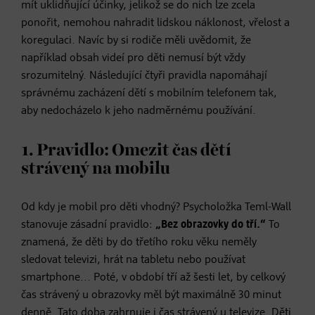
mít uklidňující účinky, jelikož se do nich lze zcela
ponořit, nemohou nahradit lidskou náklonost, vřelost a
koregulaci. Navíc by si rodiče měli uvědomit, že
například obsah videí pro děti nemusí být vždy
srozumitelný. Následující čtyři pravidla napomáhají
správnému zacházení dětí s mobilním telefonem tak,
aby nedocházelo k jeho nadměrnému používání.
1. Pravidlo: Omezit čas dětí
strávený na mobilu
Od kdy je mobil pro děti vhodný? Psycholožka Teml-Wall
stanovuje zásadní pravidlo:
„Bez obrazovky do tří.“
To
znamená, že děti by do třetího roku věku neměly
sledovat televizi, hrát na tabletu nebo používat
smartphone... Poté, v období tří až šesti let, by celkový
čas strávený u obrazovky měl být maximálně 30 minut
denně. Tato doba zahrnuje i čas strávený u televize. Děti