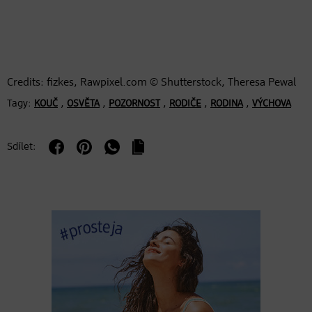
Credits: fizkes, Rawpixel.com © Shutterstock, Theresa Pewal
Tagy:
,
,
,
,
,
KOUČ
OSVĚTA
POZORNOST
RODIČE
RODINA
VÝCHOVA
Sdílet: