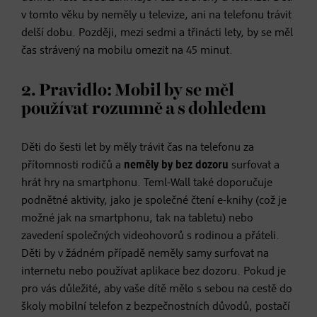
v tomto věku by neměly u televize, ani na telefonu trávit
delší dobu. Později, mezi sedmi a třinácti lety, by se měl
čas strávený na mobilu omezit na 45 minut.
2. Pravidlo: Mobil by se měl
používat rozumně a s dohledem
Děti do šesti let by měly trávit čas na telefonu za
přítomnosti rodičů a
neměly by bez dozoru
surfovat a
hrát hry na smartphonu. Teml-Wall také doporučuje
podnětné aktivity, jako je společné čtení e-knihy (což je
možné jak na smartphonu, tak na tabletu) nebo
zavedení společných videohovorů s rodinou a přáteli.
Děti by v žádném případě neměly samy surfovat na
internetu nebo používat aplikace bez dozoru. Pokud je
pro vás důležité, aby vaše dítě mělo s sebou na cestě do
školy mobilní telefon z bezpečnostních důvodů, postačí