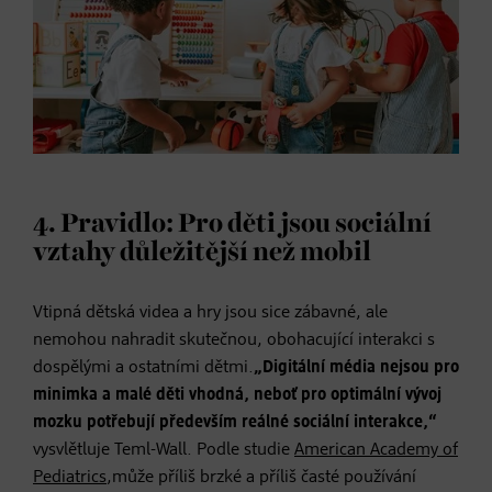
4. Pravidlo: Pro děti jsou sociální
vztahy důležitější než mobil
Vtipná dětská videa a hry jsou sice zábavné, ale
nemohou nahradit skutečnou, obohacující interakci s
dospělými a ostatními dětmi.
„Digitální média nejsou pro
minimka a malé děti vhodná, neboť pro optimální vývoj
mozku potřebují především reálné sociální interakce,“
vysvlětluje Teml-Wall. Podle studie
American Academy of
Pediatrics
,může příliš brzké a příliš časté používání