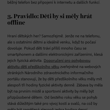
běžný telefon bez připojení k internetu a dalších funkcí.
3. Pravidlo: Děti by si měly hrát
offline
Hraní dětských her? Samozřejmě. Jenže ne na telefonu,
ale s ostatními dětmi a ideálně venku, když to počasí
dovoluje. Pokud děti tráví příliš mnoho času se
smartphonem a dalšími elektronickými zařízeními, klesá
jejich fyzická aktivita.
Doporučení pro pohybovou
aktivitu dětí předškolního věku
zveřejněné na webových
stránkých Národního zdravotnického informačního
portálu stanovují, že by děti předškolního věku měly mít
alespoň tři hodiny fyzické aktivity denně. Zábava by měla
být na prvním místě a sportovní aktivity by měly být
přizpůsobené dětem. Od šestého roku věku se pohyb
stává důležitým také pro vývoj kostí a svalů, na což by
měla být zaměřená alespoň jedna hodina denní