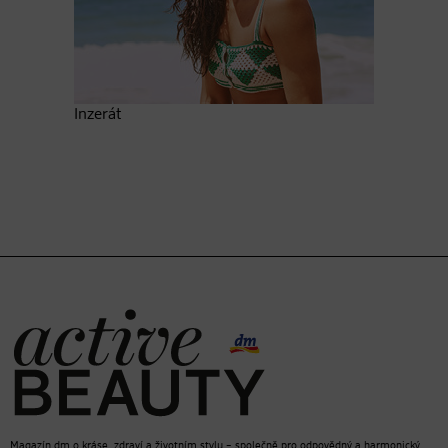
Inzerát
Magazín dm o kráse, zdraví a životním stylu – společně pro odpovědný a harmonický