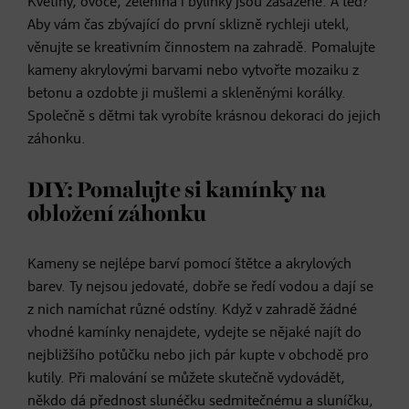
Květiny, ovoce, zelenina i bylinky jsou zasazené. A teď?
Aby vám čas zbývající do první sklizně rychleji utekl,
věnujte se kreativním činnostem na zahradě. Pomalujte
kameny akrylovými barvami nebo vytvořte mozaiku z
betonu a ozdobte ji mušlemi a skleněnými korálky.
Společně s dětmi tak vyrobíte krásnou dekoraci do jejich
záhonku.
DIY: Pomalujte si kamínky na
obložení záhonku
Kameny se nejlépe barví pomocí štětce a akrylových
barev. Ty nejsou jedovaté, dobře se ředí vodou a dají se
z nich namíchat různé odstíny. Když v zahradě žádné
vhodné kamínky nenajdete, vydejte se nějaké najít do
nejbližšího potůčku nebo jich pár kupte v obchodě pro
kutily. Při malování se můžete skutečně vydovádět,
někdo dá přednost slunéčku sedmitečnému a sluníčku,