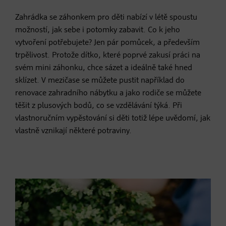
Zahrádka se záhonkem pro děti nabízí v létě spoustu
možností, jak sebe i potomky zabavit. Co k jeho
vytvoření potřebujete? Jen pár pomůcek, a především
trpělivost. Protože dítko, které poprvé zakusí práci na
svém mini záhonku, chce sázet a ideálně také hned
sklízet. V mezičase se můžete pustit například do
renovace zahradního nábytku a jako rodiče se můžete
těšit z plusových bodů, co se vzdělávání týká. Při
vlastnoručním vypěstování si děti totiž lépe uvědomí, jak
vlastně vznikají některé potraviny.