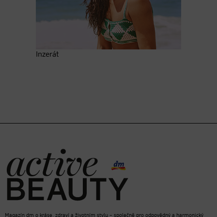
Inzerát
Magazín dm o kráse, zdraví a životním stylu – společně pro odpovědný a harmonický