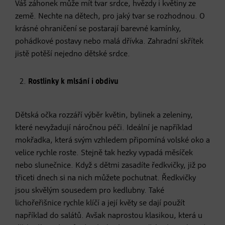
Váš záhonek může mít tvar srdce, hvězdy i květiny ze
země. Nechte na dětech, pro jaký tvar se rozhodnou. O
krásné ohraničení se postarají barevné kamínky,
pohádkové postavy nebo malá dřívka. Zahradní skřítek
jistě potěší nejedno dětské srdce.
Rostlinky k mlsání i obdivu
Dětská očka rozzáří výběr květin, bylinek a zeleniny,
které nevyžadují náročnou péči. Ideální je například
mokřadka, která svým vzhledem připomíná volské oko a
velice rychle roste. Stejně tak hezky vypadá měsíček
nebo slunečnice. Když s dětmi zasadíte ředkvičky, již po
třiceti dnech si na nich můžete pochutnat. Ředkvičky
jsou skvělým sousedem pro kedlubny. Také
lichořeřišnice rychle klíčí a její květy se dají použít
například do salátů. Avšak naprostou klasikou, která u