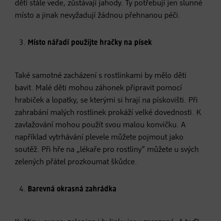
dětí stále vede, zůstávají jahody. Ty potřebují jen slunné
místo a jinak nevyžadují žádnou přehnanou péči.
Místo nářadí použijte hračky na písek
Také samotné zacházení s rostlinkami by mělo děti
bavit. Malé děti mohou záhonek připravit pomocí
hrabiček a lopatky, se kterými si hrají na pískovišti. Při
zahrabání malých rostlinek prokáží velké dovednosti. K
zavlažování mohou použít svou malou konvičku. A
například vytrhávání plevele můžete pojmout jako
soutěž. Při hře na „lékaře pro rostliny“ můžete u svých
zelených přátel prozkoumat škůdce.
Barevná okrasná zahrádka