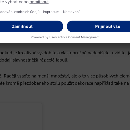
u zábavu na čerstvém vzduchu, ale sesbíraný materiál vám také n
alu otevírají a příjemně provoní místnost.
ale zcela jistě vám zabrání ve výhledu na spolustolovníky. Postavt
c. I tam jistě najdou své dekorační uplatnění a zútulní interiér.
okud je kreativně vyzdobíte a vlastnoručně nadepíšete, uvidíte, j
ají slavnostnější ráz celé tabuli.
ě. Raději vsaďte na menší množství, ale o to více působivých elem
ůžete kromě přezdobeného stolu použít dekorace například také na