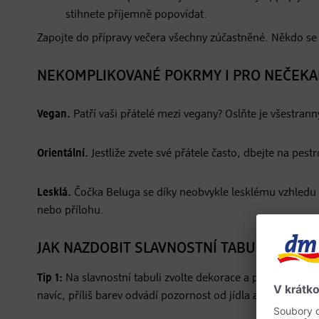
stihnete příjemně popovídat.
Zapojte do přípravy večera všechny zúčastněné. Někdo se 
NEKOMPLIKOVANÉ POKRMY I PRO NEČEK
Vegan.
Patří vaši přátelé mezi vegany? Oslňte je všestra
Orientální.
Jestliže zvete své přátele často, dbejte na pest
Lesklá.
Čočka Beluga se díky neobvykle lesklému vzhledu a
nebo přílohu.
JAK NAZDOBIT SLAVNOSTNÍ TABULI
Tip 1:
Na slavnostní tabuli zvolte dekorace a prostírání 
navíc, příliš barev odvádí pozornost od jídla a způsobuje 