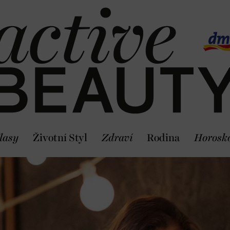
lasy
Životní Styl
Zdraví
Rodina
Horosk