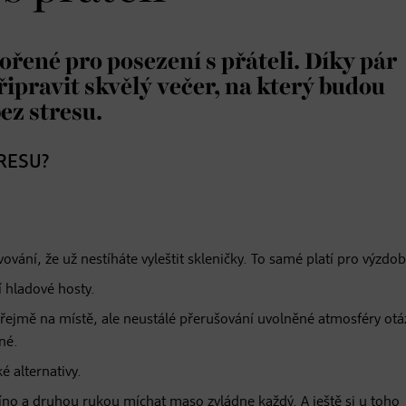
ořené pro posezení s přáteli. Díky pár
pravit skvělý večer, na který budou
ez stresu.
RESU?
vování, že už nestíháte vyleštit skleničky. To samé platí pro výzdo
í hladové hosty.
zřejmě na místě, ale neustálé přerušování uvolněné atmosféry ot
né.
é alternativy.
víno a druhou rukou míchat maso zvládne každý. A ještě si u toho