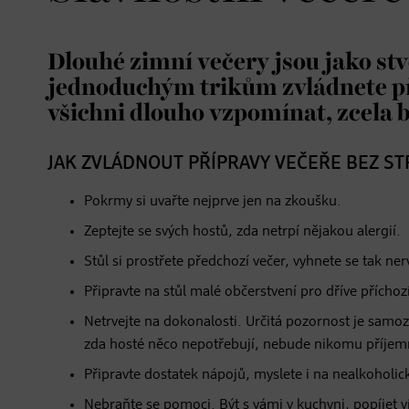
Dlouhé zimní večery jsou jako stv
jednoduchým trikům zvládnete při
všichni dlouho vzpomínat, zcela b
JAK ZVLÁDNOUT PŘÍPRAVY VEČEŘE BEZ ST
Pokrmy si uvařte nejprve jen na zkoušku.
Zeptejte se svých hostů, zda netrpí nějakou alergií.
Stůl si prostřete předchozí večer, vyhnete se tak ner
Připravte na stůl malé občerstvení pro dříve příchoz
Netrvejte na dokonalosti. Určitá pozornost je samo
zda hosté něco nepotřebují, nebude nikomu příjem
Připravte dostatek nápojů, myslete i na nealkoholick
Nebraňte se pomoci. Být s vámi v kuchyni, popíjet 