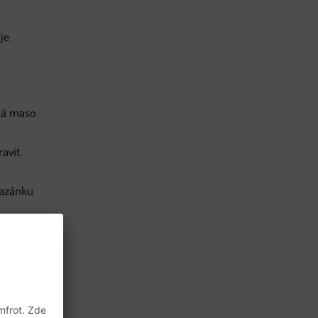
je.
íná maso.
avit.
mazánku
i. A