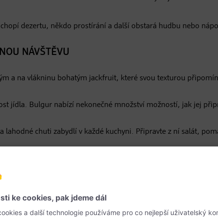
chopí dezertu, někdo prostírání a další obstará hudbu nebo nápo
ANOU NÁVŠTĚVU
nným a na vlákninu bohatým jackfruit, které svou texturou připom
rost jídla. Bulgur nabízí nekonečné množství možností, jak jej připr
 lahodné chuti zabydlí v každé kuchyni. Připravte z ní salát, po
maximálně ve dvou barvách. Díky tomu dosáhnete puncu vznešenost
neklid.