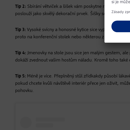
Tip 2:
Sbírání větviček a šišek vám poskytne nejen skvělo
poslouží jako skvělý dekorační prvek. Šišky se v teple pom
Tip 3:
Vysoké svícny a honosné kytice sice vypadají krásně, 
proto na konferenční stolek nebo některou z vedlejších poli
Tip 4:
Jmenovky na stole jsou sice jen malým gestem, ale p
dokáží zvednout vašim hostům náladu. Kromě toho také dod
Tip 5:
Méně je více. Přeplněný stůl zřídkakdy působí lákav
pokud chcete kvůli návštěvě interiér přece jen oživit, m
pohovku.