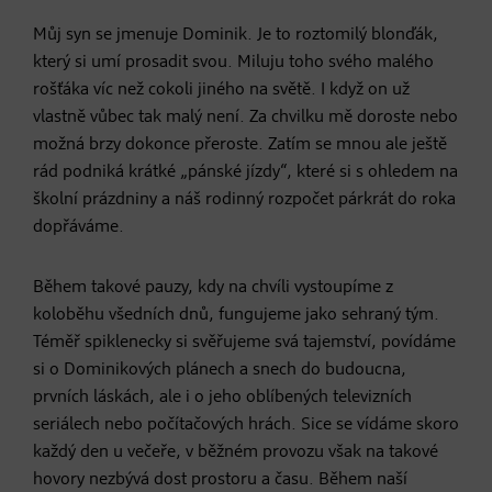
Můj syn se jmenuje Dominik. Je to roztomilý blonďák,
který si umí prosadit svou. Miluju toho svého malého
rošťáka víc než cokoli jiného na světě. I když on už
vlastně vůbec tak malý není. Za chvilku mě doroste nebo
možná brzy dokonce přeroste. Zatím se mnou ale ještě
rád podniká krátké „pánské jízdy“, které si s ohledem na
školní prázdniny a náš rodinný rozpočet párkrát do roka
dopřáváme.
Během takové pauzy, kdy na chvíli vystoupíme z
koloběhu všedních dnů, fungujeme jako sehraný tým.
Téměř spiklenecky si svěřujeme svá tajemství, povídáme
si o Dominikových plánech a snech do budoucna,
prvních láskách, ale i o jeho oblíbených televizních
seriálech nebo počítačových hrách. Sice se vídáme skoro
každý den u večeře, v běžném provozu však na takové
hovory nezbývá dost prostoru a času. Během naší