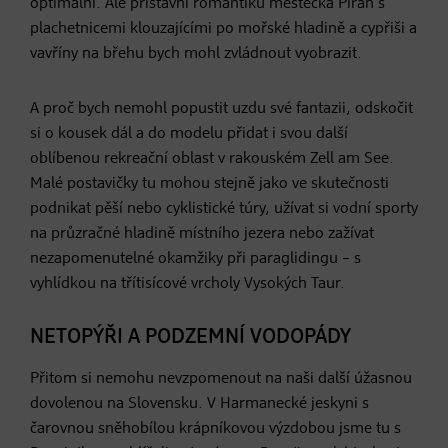
optimální. Ale přístavní romantiku městečka Piran s
plachetnicemi klouzajícími po mořské hladině a cypřiši a
vavříny na břehu bych mohl zvládnout vyobrazit.
A proč bych nemohl popustit uzdu své fantazii, odskočit
si o kousek dál a do modelu přidat i svou další
oblíbenou rekreační oblast v rakouském Zell am See.
Malé postavičky tu mohou stejně jako ve skutečnosti
podnikat pěší nebo cyklistické túry, užívat si vodní sporty
na průzračné hladině místního jezera nebo zažívat
nezapomenutelné okamžiky při paraglidingu – s
vyhlídkou na třítisícové vrcholy Vysokých Taur.
NETOPÝŘI A PODZEMNÍ VODOPÁDY
Přitom si nemohu nevzpomenout na naši další úžasnou
dovolenou na Slovensku. V Harmanecké jeskyni s
čarovnou sněhobílou krápníkovou výzdobou jsme tu s