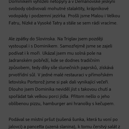
Dominikem vyhlíželi netopýry a v Demänovské jeskyni
svobody obdivovali mohutné stalaktity, krápníkové
vodopády i podzemní jezírka. Prošli jsme Malou i Velkou
Fatru, Nízké a Vysoké Tatry a stále se sem rádi vracíme.
Ale zpátky do Slovinska. Na Triglav jsem později
vystoupal i s Dominikem. Samozřejmě jsme se zajeli
podívat i k moři. Ukázal jsem mu solná pole na
Jadranském pobřeží, kde se dodnes tradičním
způsobem, tedy díky síle slunečních paprsků, získává
prvotřídní sůl. V jedné malé restauraci v přímořském
letovisku Portorož jsme si pak dali vynikající večeři.
Dlouho jsem Dominika neviděl jíst s takovou chutí a
spořádat tak velkou porci jídla. Přitom nešlo o jeho
oblíbenou pizzu, hamburger ani hranolky s kečupem.
Podával se místní pršut (sušená šunka, která tu voní po
jalovci) a pancetta (uzená slanina), k tomu čerstvý salát z