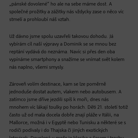
„pánské dovolené“ ho ale na sebe máme dost. A
společné prožitky a zážitky nás vždycky zase o něco víc
stmelí a prohloubí náš vztah.
Už dávno jsme spolu uzavřeli takovou dohodu. Já
vybírám cíl naší výpravy a Dominik se se mnou bez
reptání vydává do neznáma. Navíc si přes den oba
vypínáme smartphony a snažíme se vnímat svět kolem
nás naplno, všemi smysly.
Zároveň volím destinace, kam se lze poměrně
jednoduše dostat autem, vlakem nebo autobusem. A
zatímco jsme dříve jezdili spíš k moři, dnes nás
mnohem víc lákají toulky po horách. Děti 21. století totiž
často už od mala docela dobře znají pláže v Itálii, na
Mallorce, možná i v Egyptě nebo Tunisku a některé se s
rodiči podívaly i do Thajska či jiných exotických