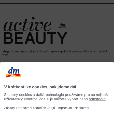
Magazín dm o kráse, zdraví a životním stylu – společně pro odpovědný a harmonický
život.
dm Online Shop
Kontakt
ACTIVE BEAUTY, magazín dm
Impressum