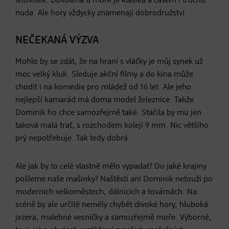
letovisek. Dovolená u moře je klasika a časem i trochu
nuda. Ale hory vždycky znamenají dobrodružství.
NEČEKANÁ VÝZVA
Mohlo by se zdát, že na hraní s vláčky je můj synek už
moc velký kluk. Sleduje akční filmy a do kina může
chodit i na komedie pro mládež od 16 let. Ale jeho
nejlepší kamarád má doma model železnice. Takže
Dominik ho chce samozřejmě také. Stačila by mu jen
taková malá trať, s rozchodem kolejí 9 mm. Nic většího
prý nepotřebuje. Tak tedy dobrá.
Ale jak by to celé vlastně mělo vypadat? Do jaké krajiny
pošleme naše mašinky? Naštěstí ani Dominik netouží po
moderních velkoměstech, dálnicích a továrnách. Na
scéně by ale určitě neměly chybět divoké hory, hluboká
jezera, malebné vesničky a samozřejmě moře. Výborně,