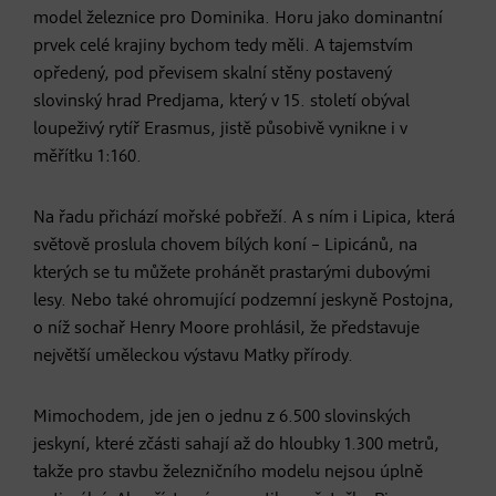
model železnice pro Dominika. Horu jako dominantní
prvek celé krajiny bychom tedy měli. A tajemstvím
opředený, pod převisem skalní stěny postavený
slovinský hrad Predjama, který v 15. století obýval
loupeživý rytíř Erasmus, jistě působivě vynikne i v
měřítku 1:160.
Na řadu přichází mořské pobřeží. A s ním i Lipica, která
světově proslula chovem bílých koní – Lipicánů, na
kterých se tu můžete prohánět prastarými dubovými
lesy. Nebo také ohromující podzemní jeskyně Postojna,
o níž sochař Henry Moore prohlásil, že představuje
největší uměleckou výstavu Matky přírody.
Mimochodem, jde jen o jednu z 6.500 slovinských
jeskyní, které zčásti sahají až do hloubky 1.300 metrů,
takže pro stavbu železničního modelu nejsou úplně