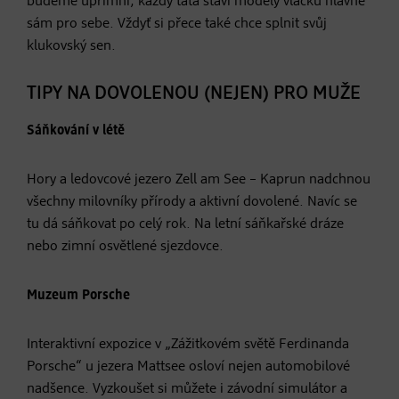
budeme upřímní, každý táta staví modely vláčků hlavně
sám pro sebe. Vždyť si přece také chce splnit svůj
klukovský sen.
TIPY NA DOVOLENOU (NEJEN) PRO MUŽE
Sáňkování v létě
Hory a ledovcové jezero Zell am See – Kaprun nadchnou
všechny milovníky přírody a aktivní dovolené. Navíc se
tu dá sáňkovat po celý rok. Na letní sáňkařské dráze
nebo zimní osvětlené sjezdovce.
Muzeum Porsche
Interaktivní expozice v „Zážitkovém světě Ferdinanda
Porsche“ u jezera Mattsee osloví nejen automobilové
nadšence. Vyzkoušet si můžete i závodní simulátor a