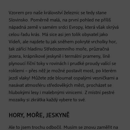
Vzorem pro naše království železnic se tedy stane
Slovinsko. Poměrně malá, na první pohled ne příliš
nápadná země v samém srdci Evropy, která však skrývá
celou řadu krás. Má sice asi jen tolik obyvatel jako
Vídeň, ale najdete tu jak sněhem pokryté vrcholky hor,
tak zářící hladinu Středozemního moře, průzračná
jezera, krápníkové jeskyně i termální prameny, líně
plynoucí říční toky v rovinách i prudké proudy valící se
roklemi – přes něž je možné postavit most, po kterém
jezdí vlaky! Můžete zde bloumat ospalými vesničkami a
nasávat atmosféru středověkých měst, procházet se
hlubokými lesy i malebnými vinicemi. Z místní pestré
mozaiky si zkrátka každý vybere to své.
HORY, MOŘE, JESKYNĚ
Ale to jsem trochu odbočil. Musím se znovu zaměřit na