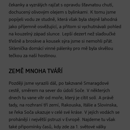
čekanky a vyzrálých rajčat s opravdu šťavnatou chutí,
dochucený olivovým olejem s bylinkami. K tomu jsme
popíjeli vodu ze studně, která však byla stejně lahodná
jako příjemně osvěžující, a přitom si vychutnávali pohled
na kouzelný západ slunce. Lepší dezert než slaďoučké
třešně a broskve a kousek sýra jsme si nemohli přát.
Sklenička domácí vinné pálenky pro mě byla skvělou
tečkou za naší hostinou.
ZEMĚ MNOHA TVÁŘÍ
Později jsme vyrazili dál, po takzvané Smaragdové
cestě, směrem na sever do údolí Soče. V některých
dnech tu vane vítr od moře, který je cítit solí. A právě
tady, na rozhraní tří zemí, Rakouska, Itálie a Slovinska,
se řeka Soča ukazuje v celé své kráse. V jejích vodách se
prohánějí i největší pstruzi v Evropě. Najdeme tu však
také připomínky časů, kdy zde za 1. světové války