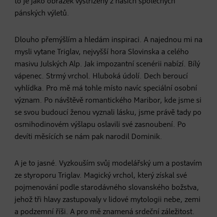
to je jako obrázek vystřižený z našich společných
pánských výletů.
Dlouho přemýšlím a hledám inspiraci. A najednou mi na
mysli vytane Triglav, nejvyšší hora Slovinska a celého
masivu Julských Alp. Jak impozantní scenérii nabízí. Bílý
vápenec. Strmý vrchol. Hluboká údolí. Dech beroucí
vyhlídka. Pro mě má tohle místo navíc speciální osobní
význam. Po návštěvě romantického Maribor, kde jsme si
se svou budoucí ženou vyznali lásku, jsme právě tady po
osmihodinovém výšlapu oslavili své zasnoubení. Po
devíti měsících se nám pak narodil Dominik.
A je to jasné. Vyzkouším svůj modelářský um a postavím
ze styroporu Triglav. Magický vrchol, který získal své
pojmenování podle starodávného slovanského božstva,
jehož tři hlavy zastupovaly v lidové mytologii nebe, zemi
a podzemní říši. A pro mě znamená srdeční záležitost.