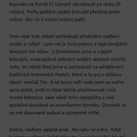
bojovalo na frontě 17 různých národností po dobu 29
měsíců. Počty padlých vojáků bohužel přesáhly jeden
milion. Ale i to k místní historii patří.
Dnes však tuto oblast vyhledávají především nadšení
vodáci a raftaři. I pro mě je Soča jednou z nejkrásnějších
divokých řek vůbec. S Dominikem jsme si v jejích
ledových, smaragdově zelených vodách alespoň smočili
nohy. Ve městě Bled jsme si pochutnali na vyhlášených
tradičních krémových řezech, které si tu prý s oblibou
dával i maršál Tito. A na konci naší cesty jsem se svého
syna zeptal, jestli si nějak takhle představoval i svůj
model železnice. Jako výběr toho nejlepšího z naší
společné dovolené ve zmenšeném formátu. Dominik se
na mě zkoumavě zadíval a významně mlčel.
Dobrá, nadšení vypadá jinak. Ale ruku na srdce. Když