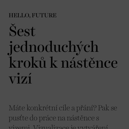
HELLO, FUTURE
Šest
jednoduchých
kroků k nástěnce
vizí
Máte konkrétní cíle a přání? Pak se
pusťte do práce na nástěnce s
vizemi. Vizualizace je vytváření