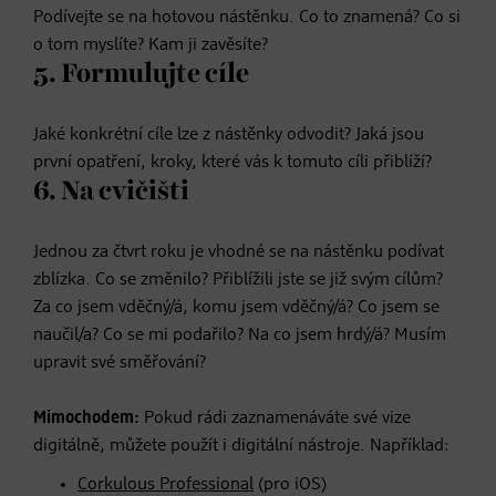
Podívejte se na hotovou nástěnku. Co to znamená? Co si
o tom myslíte? Kam ji zavěsíte?
5. Formulujte cíle
Jaké konkrétní cíle lze z nástěnky odvodit? Jaká jsou
první opatření, kroky, které vás k tomuto cíli přiblíží?
6. Na cvičišti
Jednou za čtvrt roku je vhodné se na nástěnku podívat
zblízka. Co se změnilo? Přiblížili jste se již svým cílům?
Za co jsem vděčný/á, komu jsem vděčný/á? Co jsem se
naučil/a? Co se mi podařilo? Na co jsem hrdý/á? Musím
upravit své směřování?
Mimochodem:
Pokud rádi zaznamenáváte své vize
digitálně, můžete použít i digitální nástroje. Například:
Corkulous Professional
(pro iOS)