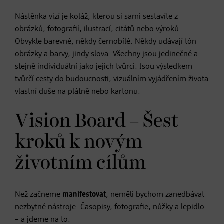
Nástěnka vizí je koláž, kterou si sami sestavíte z
obrázků, fotografií, ilustrací, citátů nebo výroků.
Obvykle barevné, někdy černobílé. Někdy udávají tón
obrázky a barvy, jindy slova. Všechny jsou jedinečné a
stejně individuální jako jejich tvůrci. Jsou výsledkem
tvůrčí cesty do budoucnosti, vizuálním vyjádřením života
vlastní duše na plátně nebo kartonu.
Vision Board – Šest
kroků k novým
životním cílům
Než začneme
manifestovat
, neměli bychom zanedbávat
nezbytné nástroje. Časopisy, fotografie, nůžky a lepidlo
– a jdeme na to.