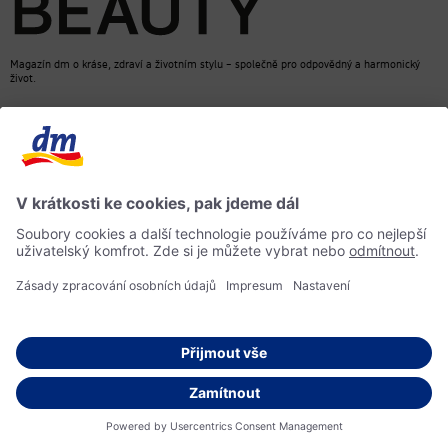
Magazín dm o kráse, zdraví a životním stylu – společně pro odpovědný a harmonický
život.
dm Online Shop
Kontakt
ACTIVE BEAUTY, magazín dm
Impressum
Ochrana osobních údajů
Informace o přístupnosti
Směrnice pro umělou inteligenci
© 2026 dm drogerie markt s.r.o.