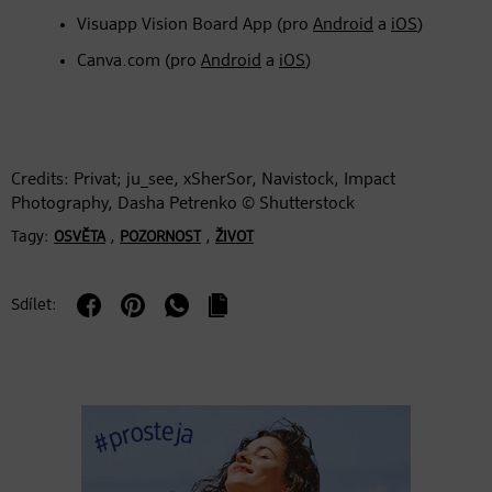
Visuapp Vision Board App (pro
Android
a
iOS
)
Canva.com (pro
Android
a
iOS
)
Credits: Privat; ju_see, xSherSor, Navistock, Impact
Photography, Dasha Petrenko © Shutterstock
Tagy:
,
,
OSVĚTA
POZORNOST
ŽIVOT
Sdílet: