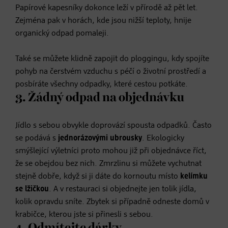
Papírové kapesníky dokonce leží v přírodě až pět let.
Zejména pak v horách, kde jsou nižší teploty, hnije
organický odpad pomaleji.
Také se můžete klidně zapojit do ploggingu, kdy spojíte
pohyb na čerstvém vzduchu s péčí o životní prostředí a
posbíráte všechny odpadky, které cestou potkáte.
3. Žádný odpad na objednávku
Jídlo s sebou obvykle doprovází spousta odpadků. Často
se podává s
jednorázovými ubrousky
. Ekologicky
smýšlející výletníci proto mohou již při objednávce říct,
že se obejdou bez nich. Zmrzlinu si můžete vychutnat
stejně dobře, když si ji dáte do kornoutu místo
kelímku
se lžičkou
. A v restauraci si objednejte jen tolik jídla,
kolik opravdu sníte. Zbytek si případně odneste domů v
krabičce, kterou jste si přinesli s sebou.
4. Odmítejte dárky