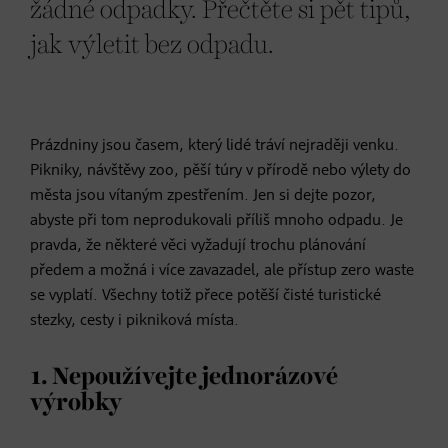
žádné odpadky. Přečtěte si pět tipů,
jak výletit bez odpadu.
Prázdniny jsou časem, který lidé tráví nejraději venku.
Pikniky, návštěvy zoo, pěší túry v přírodě nebo výlety do
města jsou vítaným zpestřením. Jen si dejte pozor,
abyste při tom neprodukovali příliš mnoho odpadu. Je
pravda, že některé věci vyžadují trochu plánování
předem a možná i více zavazadel, ale přístup zero waste
se vyplatí. Všechny totiž přece potěší čisté turistické
stezky, cesty i pikniková místa.
1. Nepoužívejte jednorázové
výrobky