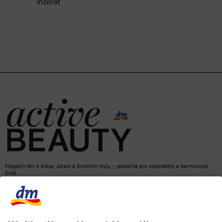
Inzerát
Magazín dm o kráse, zdraví a životním stylu – společně pro odpovědný a harmonický
život.