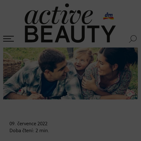
09. července
2022
Doba čtení:
2
min.