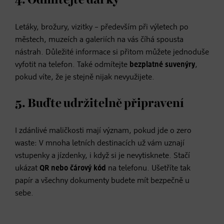
Letáky, brožury, vizitky – především při výletech po
městech, muzeích a galeriích na vás číhá spousta
nástrah. Důležité informace si přitom můžete jednoduše
vyfotit na telefon. Také odmítejte
bezplatné suvenýry
,
pokud víte, že je stejně nijak nevyužijete.
5. Buďte udržitelně připravení
I zdánlivé maličkosti mají význam, pokud jde o zero
waste: V mnoha letních destinacích už vám uznají
vstupenky a jízdenky, i když si je nevytisknete. Stačí
ukázat
QR nebo čárový kód
na telefonu. Ušetříte tak
papír a všechny dokumenty budete mít bezpečně u
sebe.