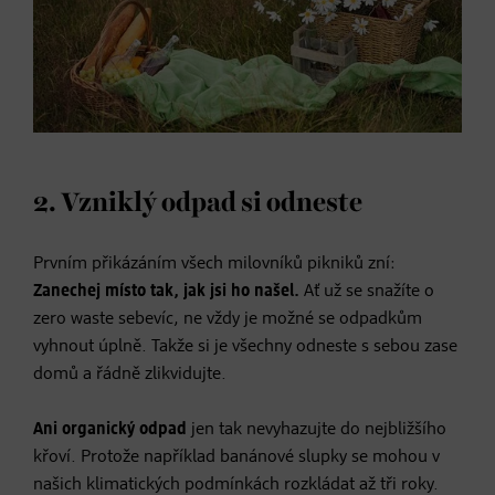
2. Vzniklý odpad si odneste
Prvním přikázáním všech milovníků pikniků zní:
Zanechej místo tak, jak jsi ho našel.
Ať už se snažíte o
zero waste sebevíc, ne vždy je možné se odpadkům
vyhnout úplně. Takže si je všechny odneste s sebou zase
domů a řádně zlikvidujte.
Ani organický odpad
jen tak nevyhazujte do nejbližšího
křoví. Protože například banánové slupky se mohou v
našich klimatických podmínkách rozkládat až tři roky.