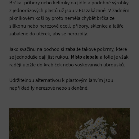
Brčka, příbory nebo kelímky na jídlo a podobné výrobky
z jednorázových plastů už jsou v EU zakázané. V žádném
piknikovém koši by proto neměla chybět brčka ze
silikonu nebo nerezové oceli, příbory, sklenice a talíře
zabalené do utěrek, aby se nerozbily.
Jako svačinu na pochod si zabalte takové pokrmy, které
se jednoduše dají jíst rukou.
Místo alobalu
a folie je však
raději uložte do krabiček nebo voskovaných ubrousků.
Udržitelnou alternativou k plastovým lahvím jsou
například ty nerezové nebo skleněné.