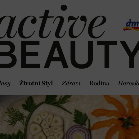
lasy
Životní Styl
Zdraví
Rodina
Horosk