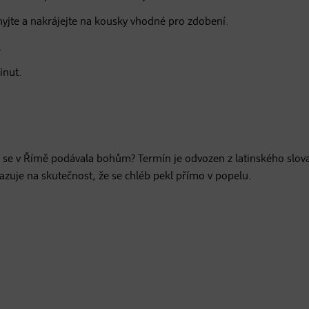
yjte a nakrájejte na kousky vhodné pro zdobení.
.
inut.
dně se v Římě podávala bohům? Termín je odvozen z latinského slov
zuje na skutečnost, že se chléb pekl přímo v popelu.