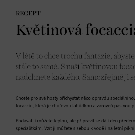
RECEPT
Květinová focacci
V létě to chce trochu fantazie, abys
stále to samé. S naší květinovou foc
nadchnete každého. Samozřejmě ji se
Chcete pro své hosty přichystat něco opravdu speciálního,
focacciu, která je chuťovou lahůdkou a zároveň pastvou pr
Podávat ji můžete teplou, ale připravit se dá i den přede
specialitkám. Vzít ji můžete s sebou k vodě i na letní pikn