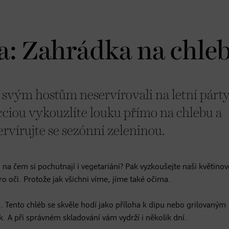
a: Zahrádka na chle
te svým hostům neservírovali na letní párt
acciou vykouzlíte louku přímo na chlebu a
rvírujte se sezónní zeleninou.
 na čem si pochutnají i vegetariáni? Pak vyzkoušejte naši květino
o oči. Protože jak všichni víme, jíme také očima.
m. Tento chléb se skvěle hodí jako příloha k dipu nebo grilovaným
ik. A při správném skladování vám vydrží i několik dní.