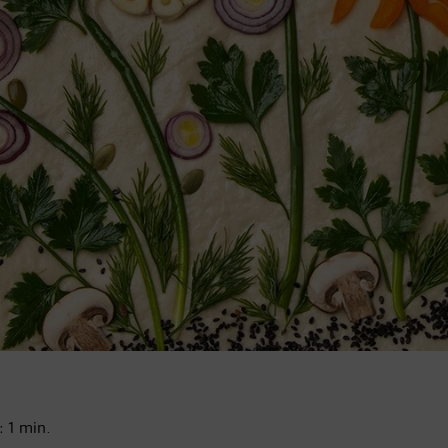
í:
1
min.