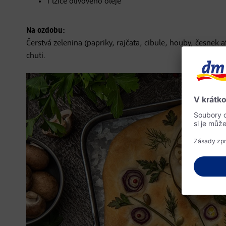
1 lžíce olivového oleje
Na ozdobu:
Čerstvá zelenina (papriky, rajčata, cibule, houby, česnek 
chuti.