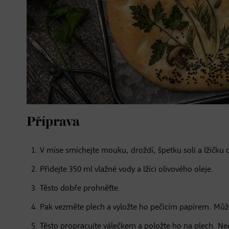
Příprava
V míse smíchejte mouku, droždí, špetku soli a lžičku 
Přidejte 350 ml vlažné vody a lžíci olivového oleje.
Těsto dobře prohněťte.
Pak vezměte plech a vyložte ho pečicím papírem. Může
Těsto propracujte válečkem a položte ho na plech. N