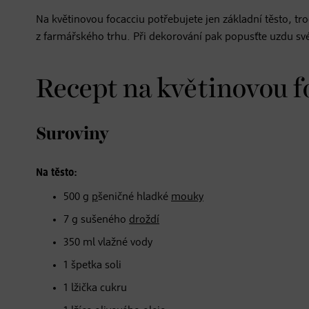
Na květinovou focacciu potřebujete jen základní těsto, tro
z farmářského trhu. Při dekorování pak popusťte uzdu své 
Recept na květinovou f
Suroviny
Na těsto:
500 g
p
šeničné hladké
mouky
7 g sušeného
droždí
350 ml vlažné vody
1 špetka soli
1 lžička cukru