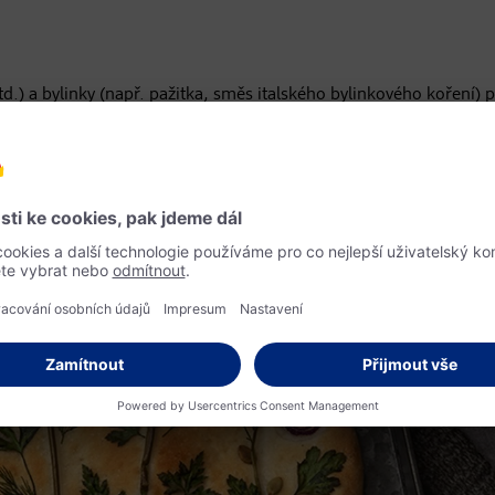
atd.) a bylinky (např. pažitka, směs italského bylinkového koření) 