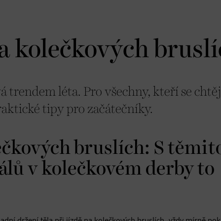
na kolečkových brusl
á trendem léta. Pro všechny, kteří se chtěj
raktické tipy pro začátečníky.
ečkových bruslích: S těmit
nálů v kolečkovém derby to