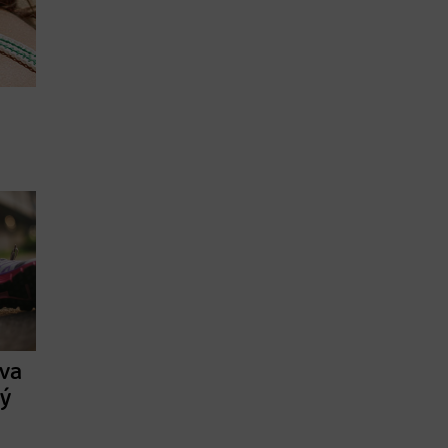
ava
ký