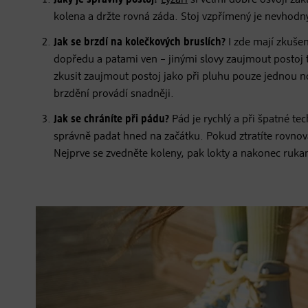
Jaký je správný postoj?
Lyžaři
si velmi dobře osvojí zák
kolena a držte rovná záda. Stoj vzpřímený je nevhodný
Jak se brzdí na kolečkových bruslích?
I zde mají zkušen
dopředu a patami ven – jinými slovy zaujmout postoj 
zkusit zaujmout postoj jako při pluhu pouze jednou n
brzdění provádí snadněji.
Jak se chráníte při pádu?
Pád je rychlý a při špatné te
správně padat hned na začátku. Pokud ztratíte rovno
Nejprve se zvedněte koleny, pak lokty a nakonec ruk