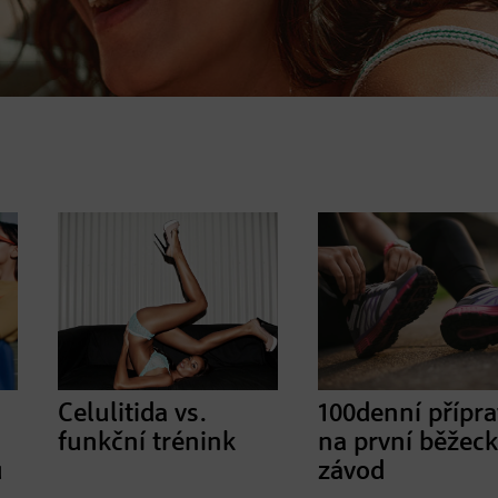
Celulitida vs.
100denní přípr
funkční trénink
na první běžec
u
závod