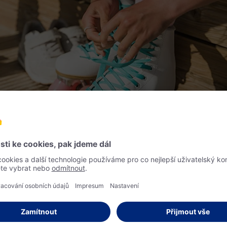
ruslích má těchto pět výh