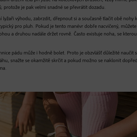
ladní držení těla při jízdě na kolečkových bruslích, vždy mírně pok
, protože je pak velmi snadné se převrátit dozadu.
í lyžaři výhodu, zabrzdit, dřepnout si a současně tlačit obě nohy 
typický pro pluh. Pokud je tento manévr dobře nacvičený, můžete
ohou a druhou nadále držet rovně. Často existuje noha, se kterou
chnice pádu může i hodně bolet. Proto je obzvlášť důležité naučit 
váhu, snažte se okamžitě skrčit a pokud možno se naklonit dopře
ama.