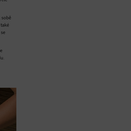
rčte
k sobě
 také
 se
se
du.