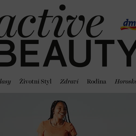
lasy
Životní Styl
Zdraví
Rodina
Horosk