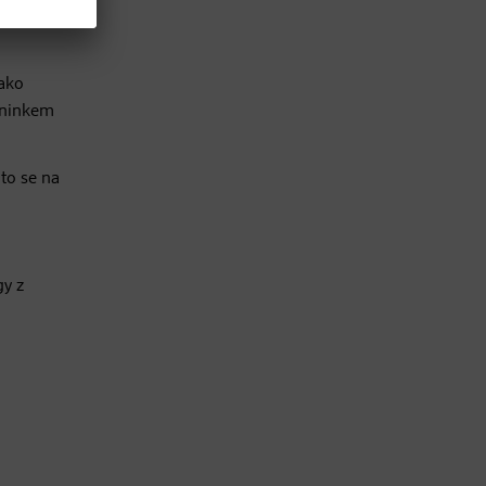
o
jako
réninkem
to se na
gy z