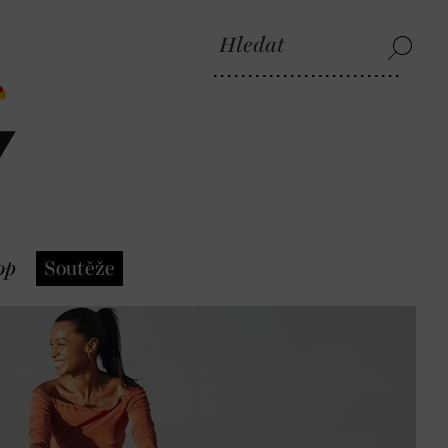
op
Soutěže