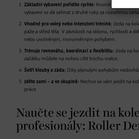
Základní vybavení pořídíte rychle:
Kromě kolečkových br
vybavení se dá sehnat z druhé ruky za rozumnou cenu
Vhodné pro volný nebo intenzivní trénink:
Jízda na kol
paže a střed těla. V závislosti na sklonu, rychlosti a 
nebo uvolněným, rovnoměrným pohybem.
Trénuje rovnováhu, koordinaci a flexibilitu:
Jízda na ko
začátku můžete na nohou cítit trochu vratce.
Šetří klouby a záda:
Díky plynulým pohybům nedochází
Jděte sami – a ve skupině:
Nechce se vám jezdit na ko
práce.
Naučte se jezdit na kol
profesionály: Roller D