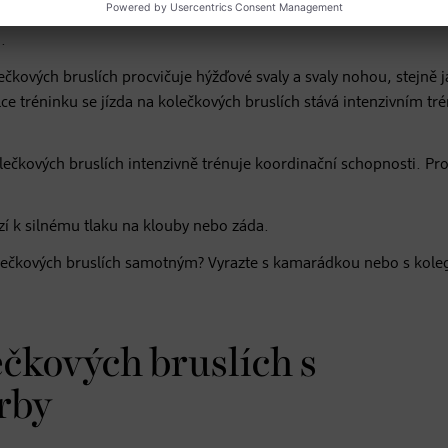
uslí potřebujete také helmu, chrániče loktů, kolen a rukou. Tot
.
ečkových bruslích procvičuje hýžďové svaly a svaly nohou, stejně 
délce tréninku se jízda na kolečkových bruslích stává intenzivním t
lečkových bruslích intenzivně trénuje koordinační schopnosti. Pro
 k silnému tlaku na klouby nebo záda.
lečkových bruslích samotným? Vyrazte s kamarádkou nebo s kole
ečkových bruslích s
erby