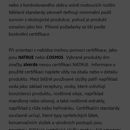
nebo z kontrolovaného sběru volně rostoucích rostlin.
Některé standardy zároveň definují minimální podíl
surovin z ekologické produkce, pokud je produkt
označen jako bio. Přesné požadavky se liší podle
konkrétní certifikace.
Při orientaci v nabídce mohou pomoci certifikace, jako
jsou
NATRUE
nebo
COSMOS
. Vybrané produkty dm
značky
alverde
nesou certifikaci NATRUE. Informace o
použité certifikaci najdete vždy na obalu nebo v detailu
produktu. Mezi běžně používané složky patří například
voda jako základ receptury, vosky, které ovlivňují
konzistenci produktu, rostlinné oleje, například
mandlový nebo olivový, a také rostlinné extrakty,
například z růže nebo heřmánku. Certifikační standardy
současně určují, které typy syntetických látek,
konzervačních složek a výrobních postupů jsou