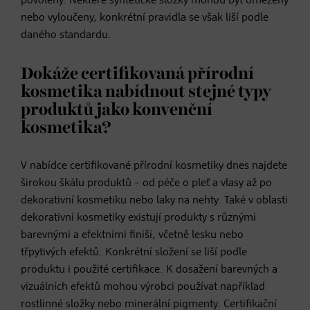
povoleny. Některé syntetické složky mohou být omezeny
nebo vyloučeny, konkrétní pravidla se však liší podle
daného standardu.
Dokáže certifikovaná přírodní
kosmetika nabídnout stejné typy
produktů jako konvenční
kosmetika?
V nabídce certifikované přírodní kosmetiky dnes najdete
širokou škálu produktů – od péče o pleť a vlasy až po
dekorativní kosmetiku nebo laky na nehty. Také v oblasti
dekorativní kosmetiky existují produkty s různými
barevnými a efektními finiši, včetně lesku nebo
třpytivých efektů. Konkrétní složení se liší podle
produktu i použité certifikace. K dosažení barevných a
vizuálních efektů mohou výrobci používat například
rostlinné složky nebo minerální pigmenty. Certifikační