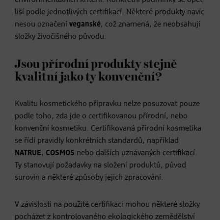
environmentálních kritérií. Konkrétní podmínky se opět
liší podle jednotlivých certifikací. Některé produkty navíc
nesou označení
veganské
, což znamená, že neobsahují
složky živočišného původu.
Jsou přírodní produkty stejně
kvalitní jako ty konvenční?
Kvalitu kosmetického přípravku nelze posuzovat pouze
podle toho, zda jde o certifikovanou přírodní, nebo
konvenční kosmetiku. Certifikovaná přírodní kosmetika
se řídí pravidly konkrétních standardů, například
NATRUE
,
COSMOS
nebo dalších uznávaných certifikací.
Ty stanovují požadavky na složení produktů, původ
surovin a některé způsoby jejich zpracování.
V závislosti na použité certifikaci mohou některé složky
pocházet z kontrolovaného ekologického zemědělství