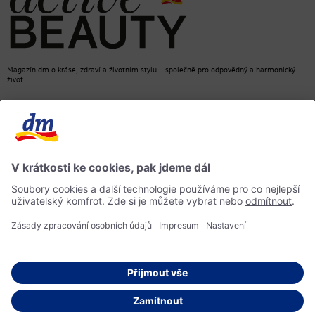
Magazín dm o kráse, zdraví a životním stylu – společně pro odpovědný a harmonický
život.
dm Online Shop
Kontakt
ACTIVE BEAUTY, magazín dm
Impressum
Ochrana osobních údajů
Informace o přístupnosti
Směrnice pro umělou inteligenci
© 2026 dm drogerie markt s.r.o.