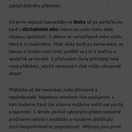
základ dobrého přátelství.
Od první nejlepší kamarádky ve
školce
až po parťačku ke
kávě v
důchodovém věku
máme po svém boku stále
nějakou společnici. S věkem se samozřejmě mění vztah,
který k ní zaujímáme. Malé dívky touží po kamarádce, se
kterou si budou moci hrát, podělit se s ní o svačinu a
společně se rozvíjet. S příchodem školy přicházejí také
nová přátelství, jejichž navazování však může vzbuzovat
strach.
Přátelství už dál nevznikají zcela přirozeně a
nepředpojatě. Najednou mnohem více zvažujeme, s
kým budeme trávit čas a komu můžeme svěřit své pocity
a tajemství. S těmito pečlivě vybranými přáteli společně
prožíváme radosti i zoufalství a rozvíjíme uklidňující
pocit bezpodmínečné propojenosti. Většinou jsou první,