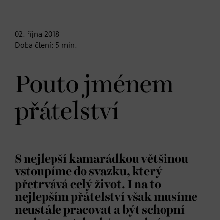
02. října
2018
Doba čtení:
5
min.
Pouto jménem
přátelství
S nejlepší kamarádkou většinou
vstoupíme do svazku, který
přetrvává celý život. I na to
nejlepším přátelství však musíme
neustále pracovat a být schopní