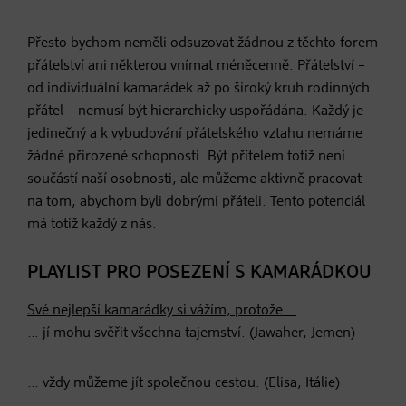
Přesto bychom neměli odsuzovat žádnou z těchto forem
přátelství ani některou vnímat méněcenně. Přátelství –
od individuální kamarádek až po široký kruh rodinných
přátel – nemusí být hierarchicky uspořádána. Každý je
jedinečný a k vybudování přátelského vztahu nemáme
žádné přirozené schopnosti. Být přítelem totiž není
součástí naší osobnosti, ale můžeme aktivně pracovat
na tom, abychom byli dobrými přáteli. Tento potenciál
má totiž každý z nás.
PLAYLIST PRO POSEZENÍ S KAMARÁDKOU
Své nejlepší kamarádky si vážím, protože...
… jí mohu svěřit všechna tajemství. (Jawaher, Jemen)
… vždy můžeme jít společnou cestou. (Elisa, Itálie)