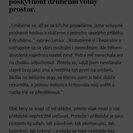
poskytnout druhému volný
prostor.
„Smějeme se, až se za břicho popadáme, jsme schopné
prožvanit hodiny a skáčeme z jednoho veselého příběhu
k druhému,“ vypráví Lenka. „Rozumíme si i beze slov a
svěřujeme se se vším možným i nemožným. Ale během
dovolené najednou nastal zvrat. Petra mě nenechala ani
na chvilku odpočinout. Zlobila se, když jsem nevstávala
stejně brzy jako ona a nestihla být první na snídani,
žárlila na lektorku jógy, se kterou jsem si také dobře
rozuměla, a jednou dokonce kritizovala můj outfit a
nutila mě se převléknout.“
Obě ženy se znají už od dětství, přesto však musí o své
přátelství nepřetržitě pečovat. Protože i přátelství je jako
romantický vztah: tak působivé, tak obohacující, tak
bolestivé, tak krásné – a občas se také neobejde bez