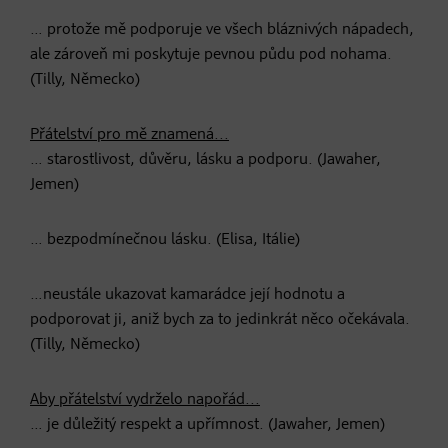
… protože mě podporuje ve všech bláznivých nápadech,
ale zároveň mi poskytuje pevnou půdu pod nohama.
(Tilly, Německo)
Přátelství pro mě znamená...
… starostlivost, důvěru, lásku a podporu. (Jawaher,
Jemen)
… bezpodmínečnou lásku. (Elisa, Itálie)
…neustále ukazovat kamarádce její hodnotu a
podporovat ji, aniž bych za to jedinkrát něco očekávala.
(Tilly, Německo)
Aby přátelství vydrželo napořád...
… je důležitý respekt a upřímnost. (Jawaher, Jemen)