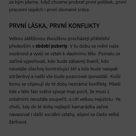
za kým jdeme, když chceme probrat první polibek, první
pracovní úspěch i první zlomené srdce.
PRVNÍ LÁSKA, PRVNÍ KONFLIKTY
Velkou zátěžovou zkouškou procházejí přátelství
především v
období puberty
. V tu dobu se mění naše
osobnost a vyvíjí se vztah k vlastnímu tělu. Pomalu se
začíná vyjasňovat, kdo bude zábavný žvanil, kdo
neustále všechny kontrolující šéf a kdo bude naopak
zdrženlivý a radši vše bude pozorovat zpovzdálí. Kvůli
tomu se objevují do té doby neznámé konflikty. Mladí
lidé v této fázi svého vývoje mají pocit, že musí s
ostatními neustále soupeřit, a cítí velkou nejistotu. Ve
chvíli, kdy do té doby nejlepší kamarádka začne
navazovat i další sociální vztahy, objeví se často velká
žárlivost.