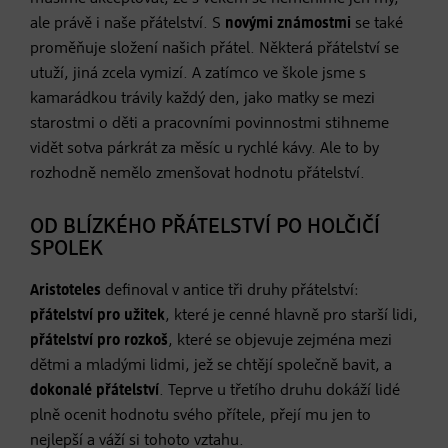
ale právě i naše přátelství. S
novými známostmi
se také
proměňuje složení našich přátel. Některá přátelství se
utuží, jiná zcela vymizí. A zatímco ve škole jsme s
kamarádkou trávily každý den, jako matky se mezi
starostmi o děti a pracovními povinnostmi stihneme
vidět sotva párkrát za měsíc u rychlé kávy. Ale to by
rozhodně nemělo zmenšovat hodnotu přátelství.
OD BLÍZKÉHO PŘÁTELSTVÍ PO HOLČIČÍ
SPOLEK
Aristoteles
definoval v antice tři druhy přátelství:
přátelství pro užitek
, které je cenné hlavně pro starší lidi,
přátelství pro rozkoš
, které se objevuje zejména mezi
dětmi a mladými lidmi, jež se chtějí společně bavit, a
dokonalé přátelství
. Teprve u třetího druhu dokáží lidé
plně ocenit hodnotu svého přítele, přejí mu jen to
nejlepší a váží si tohoto vztahu.