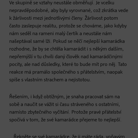
Ve skupině se vztahy neustále obměňují. Je vcelku
nepravděpodobné, aby byly vyrovnané, což zkrátka vede
k žárlivosti mezi jednotlivými členy. Žárlivost potom
často zaslepuje realitu, protože se chováme, jako kdyby
nám seděl na rameni malý čertík a neustále nám
našeptával samé lži. Pokud se něčí nejlepší kamarádka
rozhodne, že by se chtěla kamarádit i s někým dalším,
nepřemýšlí v tu chvíli daný člověk nad kamarádčinými
pocity, ale nad důsledky, které to bude mít pro něj. Tato
reakce má pramálo společného s přátelstvím, naopak
spíše s vlastním strachem a nejistotou.
Řešením, i když obtížným, je snaha pracovat sám na
sobě a naučit se vážit si času stráveného s ostatními,
namísto zbytečného vyčítání. Protože pravé přátelství
spočívá v tom, že své kamarádce přejeme to nejlepší.
Řekněte se své kamarádce, že ji máte ráda,
voňavým