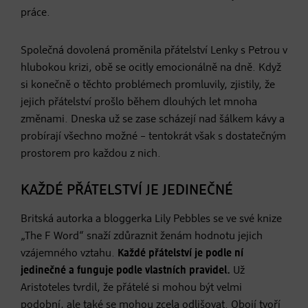
práce.
Společná dovolená proměnila přátelství Lenky s Petrou v
hlubokou krizi, obě se ocitly emocionálně na dně. Když
si konečně o těchto problémech promluvily, zjistily, že
jejich přátelství prošlo během dlouhých let mnoha
změnami. Dneska už se zase scházejí nad šálkem kávy a
probírají všechno možné – tentokrát však s dostatečným
prostorem pro každou z nich.
KAŽDÉ PŘÁTELSTVÍ JE JEDINEČNÉ
Britská autorka a bloggerka Lily Pebbles se ve své knize
„The F Word“ snaží zdůraznit ženám hodnotu jejich
vzájemného vztahu.
Každé přátelství je podle ní
jedinečné a funguje podle vlastních pravidel.
Už
Aristoteles tvrdil, že přátelé si mohou být velmi
podobní, ale také se mohou zcela odlišovat. Obojí tvoří