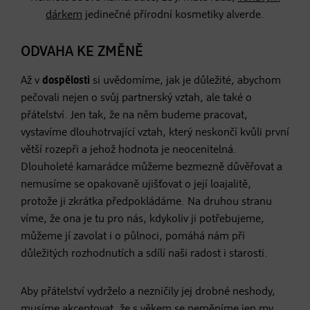
dárkem
jedinečné přírodní kosmetiky alverde.
ODVAHA KE ZMĚNĚ
Až v
dospělosti
si uvědomíme, jak je důležité, abychom
pečovali nejen o svůj partnerský vztah, ale také o
přátelství. Jen tak, že na něm budeme pracovat,
vystavíme dlouhotrvající vztah, který neskončí kvůli první
větší rozepři a jehož hodnota je neocenitelná.
Dlouholeté kamarádce můžeme bezmezně důvěřovat a
nemusíme se opakovaně ujišťovat o její loajalitě,
protože ji zkrátka předpokládáme. Na druhou stranu
víme, že ona je tu pro nás, kdykoliv ji potřebujeme,
můžeme jí zavolat i o půlnoci, pomáhá nám při
důležitých rozhodnutích a sdílí naši radost i starosti.
Aby přátelství vydrželo a nezničily jej drobné neshody,
musíme akceptovat, že s věkem se neměníme jen my,