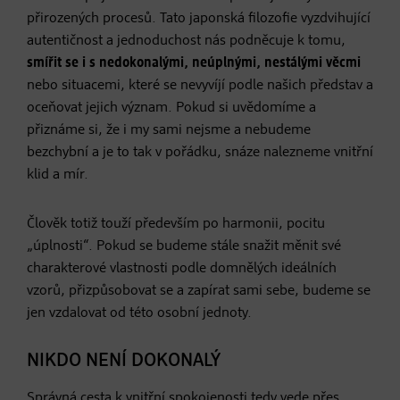
přirozených procesů. Tato japonská filozofie vyzdvihující
autentičnost a jednoduchost nás podněcuje k tomu,
smířit se i s nedokonalými, neúplnými, nestálými věcmi
nebo situacemi, které se nevyvíjí podle našich představ a
oceňovat jejich význam. Pokud si uvědomíme a
přiznáme si, že i my sami nejsme a nebudeme
bezchybní a je to tak v pořádku, snáze nalezneme vnitřní
klid a mír.
Člověk totiž touží především po harmonii, pocitu
„úplnosti“. Pokud se budeme stále snažit měnit své
charakterové vlastnosti podle domnělých ideálních
vzorů, přizpůsobovat se a zapírat sami sebe, budeme se
jen vzdalovat od této osobní jednoty.
NIKDO NENÍ DOKONALÝ
Správná cesta k vnitřní spokojenosti tedy vede přes