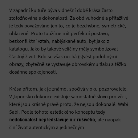
V západní kultuře bývá v dnešní době krása často
ztotožňována s dokonalostí. Za obdivuhodné a přitažlivé
je tedy považováno jen to, co je bezchybné, symetrické,
uhlazené. Proto toužíme mít perfektní postavu,
bezkonfliktní vztah, nablýskané auto, byt jako z
katalogu. Jako by takové veličiny měly symbolizovat
šťastný život. Kdo se však nechá (s)vést podobnými
obrazy, zbytečně se vystavuje obrovskému tlaku a těžko
dosáhne spokojenosti.
Krása přitom, jak je známo, spočívá v oku pozorovatele.
V Japonsku dokonce existuje samostatné slovo pro věci,
které jsou krásné právě proto, že nejsou dokonalé: Wabi
Sabi. Podle tohoto estetického konceptu tedy
nedokonalost nepředstavuje nic rušivého
, ale naopak
činí život autentickým a jedinečným.