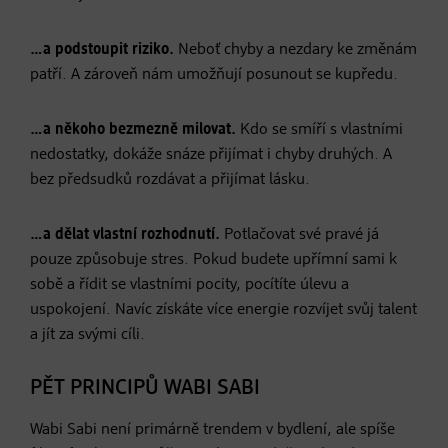
…a podstoupit riziko.
Neboť chyby a nezdary ke změnám
patří. A zároveň nám umožňují posunout se kupředu.
…a někoho bezmezně milovat.
Kdo se smíří s vlastními
nedostatky, dokáže snáze přijímat i chyby druhých. A
bez předsudků rozdávat a přijímat lásku.
…a dělat vlastní rozhodnutí.
Potlačovat své pravé já
pouze způsobuje stres. Pokud budete upřímní sami k
sobě a řídit se vlastními pocity, pocítíte úlevu a
uspokojení. Navíc získáte více energie rozvíjet svůj talent
a jít za svými cíli.
PĚT PRINCIPŮ WABI SABI
Wabi Sabi není primárně trendem v bydlení, ale spíše