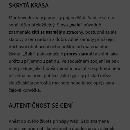
SKRYTÁ KRÁSA
Mnohovrstevnatý japonský pojem Wabi Sabi je sám o
sobě těžko přeložitelný. Slovo „
wabi
“ původně
znamenalo
cítit se osamělý
a ztracený, postupně se ale
stalo výrazem radosti z dobrovolné samoty přinášející
duchovní obohacení nebo odklon od materiálního
života. „
Sabi
“ pak označuje
proces stárnutí
a zrání jako
určitou příjemnou patinu. Ve společném spojení se pak
interpretuje jako hlubší vnímání prosté krásy, která není
očividná na první pohled. Jako typický příklad může
sloužit skála porostlá mechem nebo lehce oprýskaná
čajová konvička.
AUTENTIČNOST SE CENÍ
Vnést do svého života principy Wabi Sabi znamená
naučit se přijímat i konečnost a úpadek jako výsledek