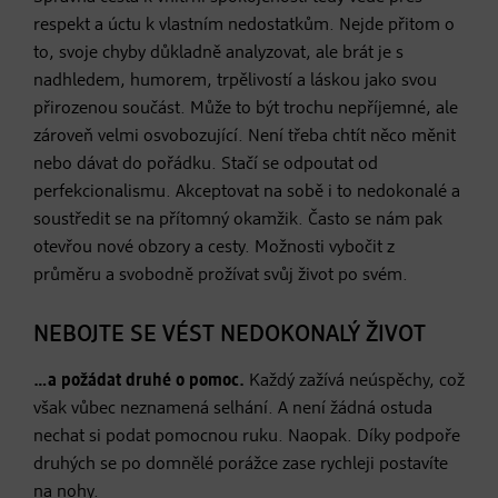
respekt a úctu k vlastním nedostatkům. Nejde přitom o
to, svoje chyby důkladně analyzovat, ale brát je s
nadhledem, humorem, trpělivostí a láskou jako svou
přirozenou součást. Může to být trochu nepříjemné, ale
zároveň velmi osvobozující. Není třeba chtít něco měnit
nebo dávat do pořádku. Stačí se odpoutat od
perfekcionalismu. Akceptovat na sobě i to nedokonalé a
soustředit se na přítomný okamžik. Často se nám pak
otevřou nové obzory a cesty. Možnosti vybočit z
průměru a svobodně prožívat svůj život po svém.
NEBOJTE SE VÉST NEDOKONALÝ ŽIVOT
…a požádat druhé o pomoc.
Každý zažívá neúspěchy, což
však vůbec neznamená selhání. A není žádná ostuda
nechat si podat pomocnou ruku. Naopak. Díky podpoře
druhých se po domnělé porážce zase rychleji postavíte
na nohy.