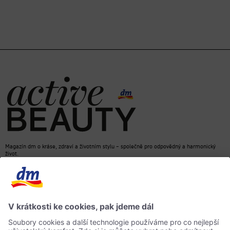
Magazín dm o kráse, zdraví a životním stylu – společně pro odpovědný a harmonický
život.