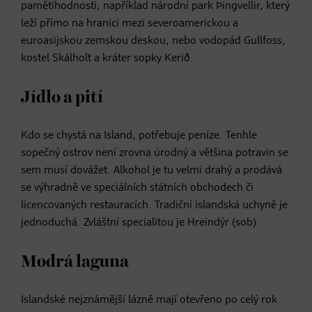
pamětihodnosti, například národní park Þingvellir, který
leží přímo na hranici mezi severoamerickou a
euroasijskou zemskou deskou, nebo vodopád Gullfoss,
kostel Skálholt a kráter sopky Kerið.
Jídlo a pití
Kdo se chystá na Island, potřebuje peníze. Tenhle
sopečný ostrov není zrovna úrodný a většina potravin se
sem musí dovážet. Alkohol je tu velmi drahý a prodává
se výhradně ve speciálních státních obchodech či
licencovaných restauracích. Tradiční islandská uchyně je
jednoduchá. Zvláštní specialitou je Hreindýr (sob).
Modrá laguna
Islandské nejznámější lázně mají otevřeno po celý rok.