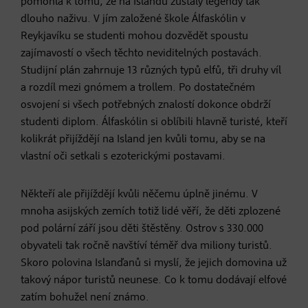
pomohla k tomu, že na Islandu zůstaly legendy tak
dlouho naživu. V jím založené škole Álfaskólin v
Reykjavíku se studenti mohou dozvědět spoustu
zajímavostí o všech těchto neviditelných postavách.
Studijní plán zahrnuje 13 různých typů elfů, tři druhy víl
a rozdíl mezi gnómem a trollem. Po dostatečném
osvojení si všech potřebných znalostí dokonce obdrží
studenti diplom. Álfaskólin si oblíbili hlavně turisté, kteří
kolikrát přijíždějí na Island jen kvůli tomu, aby se na
vlastní oči setkali s ezoterickými postavami.
Někteří ale přijíždějí kvůli něčemu úplně jinému. V
mnoha asijských zemích totiž lidé věří, že děti zplozené
pod polární září jsou děti štěstěny. Ostrov s 330.000
obyvateli tak ročně navštíví téměř dva miliony turistů.
Skoro polovina Islanďanů si myslí, že jejich domovina už
takový nápor turistů neunese. Co k tomu dodávají elfové
zatím bohužel není známo.