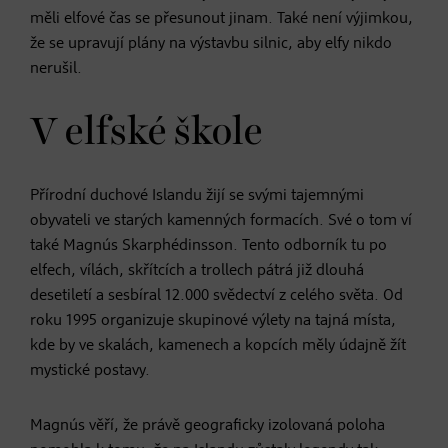
měli elfové čas se přesunout jinam. Také není výjimkou,
že se upravují plány na výstavbu silnic, aby elfy nikdo
nerušil.
V elfské škole
Přírodní duchové Islandu žijí se svými tajemnými
obyvateli ve starých kamenných formacích. Své o tom ví
také Magnús Skarphédinsson. Tento odborník tu po
elfech, vílách, skřítcích a trollech pátrá již dlouhá
desetiletí a sesbíral 12.000 svědectví z celého světa. Od
roku 1995 organizuje skupinové výlety na tajná místa,
kde by ve skalách, kamenech a kopcích měly údajně žít
mystické postavy.
Magnús věří, že právě geograficky izolovaná poloha