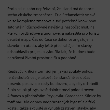
Proto asi nikoho nepřekvapí, že Island má dokonce
svého elfského zmocněnce. Erla Stefansdottir ve své
knize kompletně zmapovala své potřebné know-how.
Tato vitální důchodkyně navštívila nespočet míst, na
kterých bydlí elfové a gnómové, a nakreslila pro turisty
detailní mapy. Čas od času se dokonce angažuje na
stavebním úřadu, aby ještě před zahájením stavby
odsouhlasila projekt a vyloučila tak, že budova bude
narušovat životní prostor elfů a podobně.
Realističtí kritici v tom vidí jen jakýsi zoufalý pokus.
Jenže skutečnost je taková, že Islanďané se občas
opravdu postaví do cesty buldozeru, aby elfy ochránili.
Stalo se tak při výstavbě dálnice mezi poloostrovem
Alftanes a předměstím Reykjavíku Gardabaer. Silnice by
totiž narušila domov nadpřirozených bytostí a elfský
kostel, takže aktivisté si vynutili zastavení stavby, aby