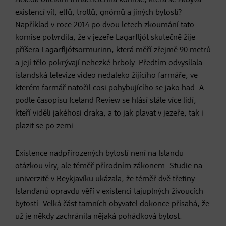
existencí víl, elfů, trollů, gnómů a jiných bytostí?
Například v roce 2014 po dvou letech zkoumání tato
komise potvrdila, že v jezeře Lagarfljót skutečně žije
příšera Lagarfljótsormurinn, která měří zřejmě 90 metrů
a její tělo pokrývají nehezké hrboly. Předtím odvysílala
islandská televize video nedaleko žijícího farmáře, ve
kterém farmář natočil cosi pohybujícího se jako had. A
podle časopisu Iceland Review se hlásí stále více lidí,
kteří viděli jakéhosi draka, a to jak plavat v jezeře, tak i
plazit se po zemi.
Existence nadpřirozených bytostí není na Islandu
otázkou víry, ale téměř přírodním zákonem. Studie na
univerzitě v Reykjavíku ukázala, že téměř dvě třetiny
Islanďanů opravdu věří v existenci tajuplných živoucích
bytostí. Velká část tamních obyvatel dokonce přísahá, že
už je někdy zachránila nějaká pohádková bytost.