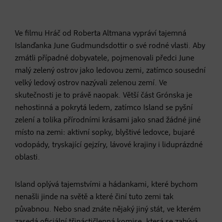
Ve filmu Hráč od Roberta Altmana vypráví tajemná
Islanďanka June Gudmundsdottir o své rodné vlasti. Aby
zmátli případné dobyvatele, pojmenovali předci June
malý zelený ostrov jako ledovou zemi, zatímco sousední
velký ledový ostrov nazývali zelenou zemí. Ve
skutečnosti je to právě naopak. Větší část Grónska je
nehostinná a pokrytá ledem, zatímco Island se pyšní
zelení a tolika přírodními krásami jako snad žádné jiné
místo na zemi: aktivní sopky, blyštivé ledovce, bujaré
vodopády, tryskající gejzíry, lávové krajiny i liduprázdné
oblasti.
Island oplývá tajemstvími a hádankami, které bychom
nenašli jinde na světě a které činí tuto zemi tak
půvabnou. Nebo snad znáte nějaký jiný stát, ve kterém
zasedá oficiální třináctičlenná komise, která se zabývá