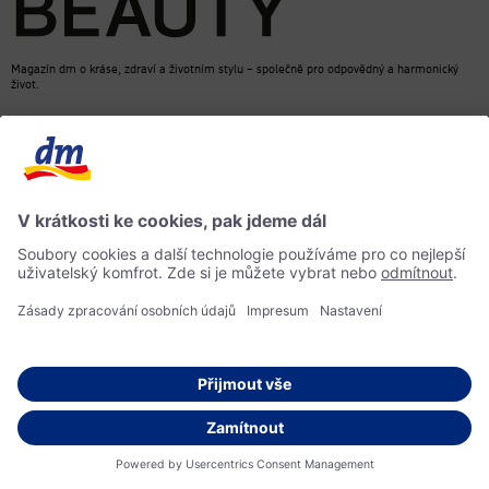
Magazín dm o kráse, zdraví a životním stylu – společně pro odpovědný a harmonický
život.
dm Online Shop
Kontakt
ACTIVE BEAUTY, magazín dm
Impressum
Ochrana osobních údajů
Informace o přístupnosti
Směrnice pro umělou inteligenci
© 2026 dm drogerie markt s.r.o.