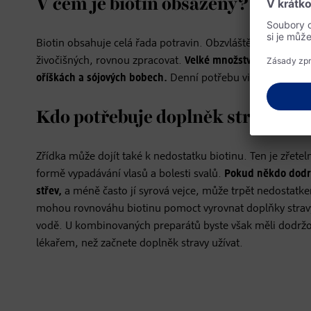
V čem je biotin obsažený?
Biotin obsahuje celá řada potravin. Obzvláště dobře ho do
živočišných, rovnou zpracovat.
Velké množství tohoto vit
oříškách a sójových bobech.
Denní potřebu vitamínu B zpr
Kdo potřebuje doplněk stravy?
Zřídka může dojít také k nedostatku biotinu. Ten je zřeteln
formě vypadávání vlasů a bolesti svalů.
Pokud někdo dodrž
střev,
a méně často jí syrová vejce, může trpět nedostatke
mohou rovnováhu biotinu pomoct vyrovnat doplňky stravy
vodě. U kombinovaných preparátů byste však měli dodržo
lékařem, než začnete doplněk stravy užívat.