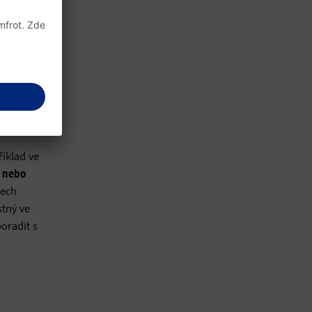
díl od
ách,
říklad ve
u nebo
dech
tný ve
oradit s