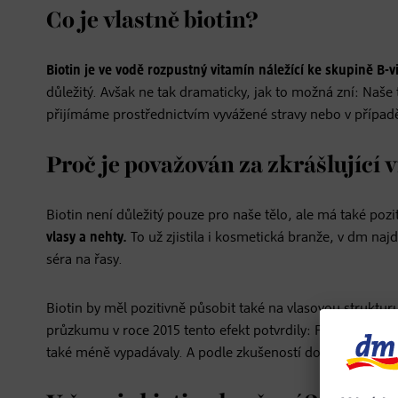
Co je vlastně biotin?
Biotin je ve vodě rozpustný vitamín náležící ke skupině B-
důležitý. Avšak ne tak dramaticky, jak to možná zní: Naše 
přijímáme prostřednictvím vyvážené stravy nebo v případě
Proč je považován za zkrášlující 
Biotin není důležitý pouze pro naše tělo, ale má také pozit
vlasy a nehty.
To už zjistila i kosmetická branže, v dm naj
séra na řasy.
Biotin by měl pozitivně působit také na vlasovou struktur
průzkumu v roce 2015 tento efekt potvrdily: Po dobu 90 dní
také méně vypadávaly. A podle zkušeností došlo i ke zlep