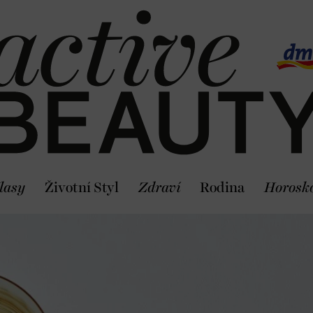
lasy
Životní Styl
Zdraví
Rodina
Horosk