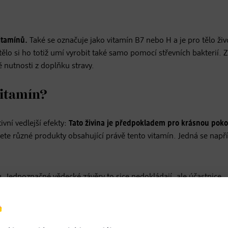
vitamínů.
Také se označuje jako vitamín B7 nebo H a je pro tělo ži
tělo si ho totiž umí vyrobit také samo pomocí střevních bakterií. 
 nutnosti z doplňku stravy.
vitamín?
ivní vedlejší efekty:
Tato živina je předpokladem pro krásnou pok
dete různé produkty obsahující právě tento vitamín. Jedná se např
u. Jednoznačné vědecké závěry to sice nedokládají, ale účastnice
 užívaly biotinové kapsle, načež pozorovaly, že mají hustší vlasy,
šení lámavých nehtů.