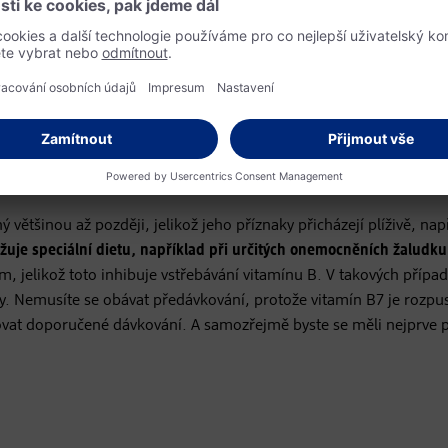
káže naše tělo přijmout z rostlinných produktů, které umí, na roz
amínu najdeme v ovesných vločkách, žampionech, pšeničných klíčk
avidla dokážeme dobře pokrýt pomocí stravy.
ý většinou až později, jelikož jeho příznaky přicházejí plíživě, nap
uje speciální dietu, například při určitých onemocněních žaludk
m, jelikož toto inhibuje vstřebávání vitamínu B. V takových přípa
. Nemusíte se obávat předávkování, protože vitamín B7 je rozpus
vat doporučené dávkování. A samozřejmě byste se měli nejprve p