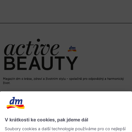
Magazín dm o kráse, zdraví a životním stylu – společně pro odpovědný a harmonický
život.