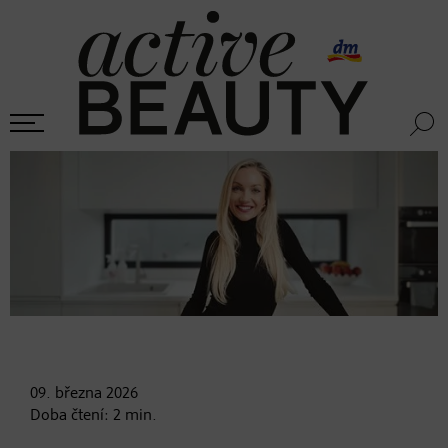
09. března
2026
Doba čtení:
2
min.