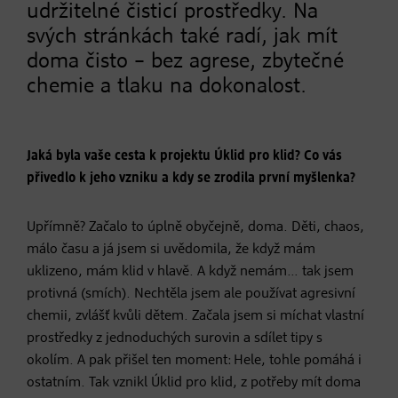
udržitelné čisticí prostředky. Na
svých stránkách také radí, jak mít
doma čisto – bez agrese, zbytečné
chemie a tlaku na dokonalost.
Jaká byla vaše cesta k projektu Úklid pro klid? Co vás
přivedlo k jeho vzniku a kdy se zrodila první myšlenka?
Upřímně? Začalo to úplně obyčejně, doma. Děti, chaos,
málo času a já jsem si uvědomila, že když mám
uklizeno, mám klid v hlavě. A když nemám… tak jsem
protivná (smích). Nechtěla jsem ale používat agresivní
chemii, zvlášť kvůli dětem. Začala jsem si míchat vlastní
prostředky z jednoduchých surovin a sdílet tipy s
okolím. A pak přišel ten moment: Hele, tohle pomáhá i
ostatním. Tak vznikl Úklid pro klid, z potřeby mít doma