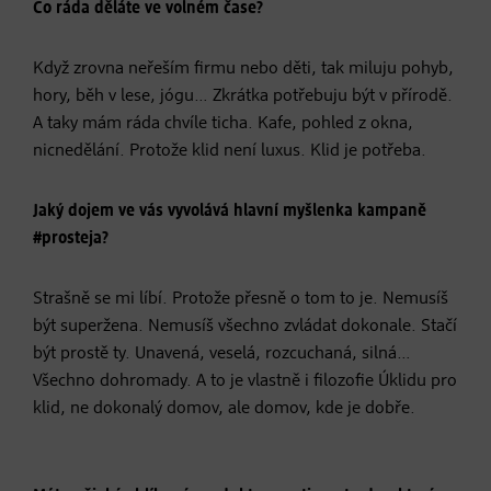
Co ráda děláte ve volném čase?
Když zrovna neřeším firmu nebo děti, tak miluju pohyb,
hory, běh v lese, jógu… Zkrátka potřebuju být v přírodě.
A taky mám ráda chvíle ticha. Kafe, pohled z okna,
nicnedělání. Protože klid není luxus. Klid je potřeba.
Jaký dojem ve vás vyvolává hlavní myšlenka kampaně
#prosteja?
Strašně se mi líbí. Protože přesně o tom to je. Nemusíš
být superžena. Nemusíš všechno zvládat dokonale. Stačí
být prostě ty. Unavená, veselá, rozcuchaná, silná…
Všechno dohromady. A to je vlastně i filozofie Úklidu pro
klid, ne dokonalý domov, ale domov, kde je dobře.