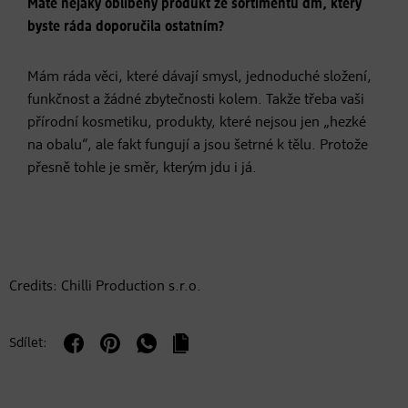
Máte nějaký oblíbený produkt ze sortimentu dm, který
byste ráda doporučila ostatním?
Mám ráda věci, které dávají smysl, jednoduché složení,
funkčnost a žádné zbytečnosti kolem. Takže třeba vaši
přírodní kosmetiku, produkty, které nejsou jen „hezké
na obalu“, ale fakt fungují a jsou šetrné k tělu. Protože
přesně tohle je směr, kterým jdu i já.
Credits: Chilli Production s.r.o.
Sdílet: