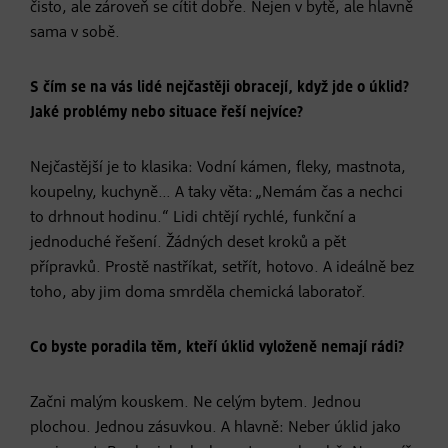
čisto, ale zároveň se cítit dobře. Nejen v bytě, ale hlavně
sama v sobě.
S čím se na vás lidé nejčastěji obracejí, když jde o úklid?
Jaké problémy nebo situace řeší nejvíce?
Nejčastější je to klasika: Vodní kámen, fleky, mastnota,
koupelny, kuchyně… A taky věta: „Nemám čas a nechci
to drhnout hodinu.“ Lidi chtějí rychlé, funkční a
jednoduché řešení. Žádných deset kroků a pět
přípravků. Prostě nastříkat, setřít, hotovo. A ideálně bez
toho, aby jim doma smrděla chemická laboratoř.
Co byste poradila těm, kteří úklid vyloženě nemají rádi?
Začni malým kouskem. Ne celým bytem. Jednou
plochou. Jednou zásuvkou. A hlavně: Neber úklid jako