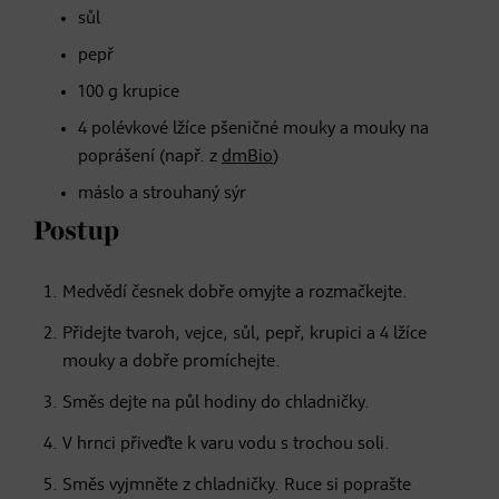
sůl
pepř
100 g krupice
4 polévkové lžíce pšeničné mouky a mouky na
poprášení (např. z
dmBio
)
máslo a strouhaný sýr
Postup
Medvědí česnek dobře omyjte a rozmačkejte.
Přidejte tvaroh, vejce, sůl, pepř, krupici a 4 lžíce
mouky a dobře promíchejte.
Směs dejte na půl hodiny do chladničky.
V hrnci přiveďte k varu vodu s trochou soli.
Směs vyjmněte z chladničky. Ruce si poprašte