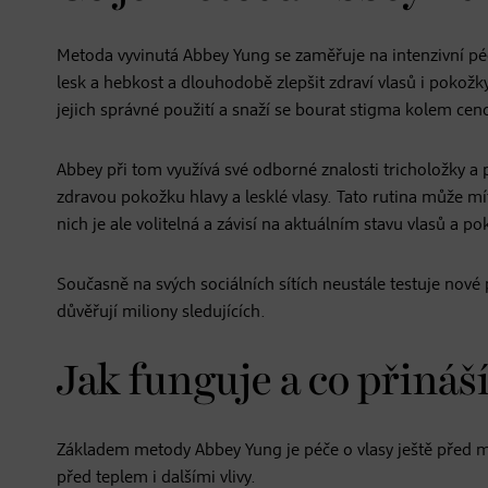
Metoda vyvinutá Abbey Yung se zaměřuje na intenzivní péč
lesk a hebkost a dlouhodobě zlepšit zdraví vlasů i pokožk
jejich správné použití a snaží se bourat stigma kolem ce
Abbey při tom využívá své odborné znalosti tricholožky a
zdravou pokožku hlavy a lesklé vlasy. Tato rutina může mí
nich je ale volitelná a závisí na aktuálním stavu vlasů a p
Současně na svých sociálních sítích neustále testuje nov
důvěřují miliony sledujících.
Jak funguje a co přináš
Základem metody Abbey Yung je péče o vlasy ještě před my
před teplem i dalšími vlivy.