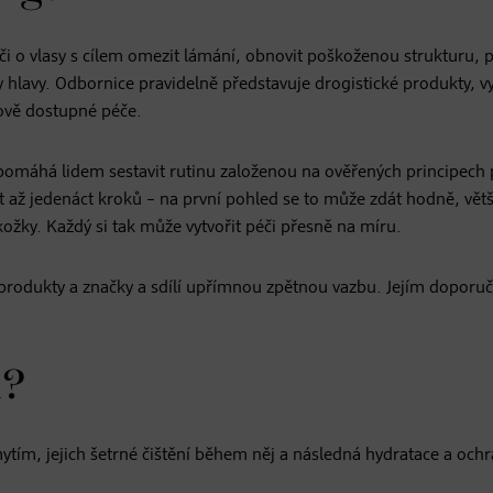
i o vlasy s cílem omezit lámání, obnovit poškoženou strukturu, 
y hlavy. Odbornice pravidelně představuje drogistické produkty, vy
nově dostupné péče.
 pomáhá lidem sestavit rutinu založenou na ověřených principech 
t až jedenáct kroků – na první pohled se to může zdát hodně, větš
okožky. Každý si tak může vytvořit péči přesně na míru.
é produkty a značky a sdílí upřímnou zpětnou vazbu. Jejím doporu
í?
tím, jejich šetrné čištění během něj a následná hydratace a och