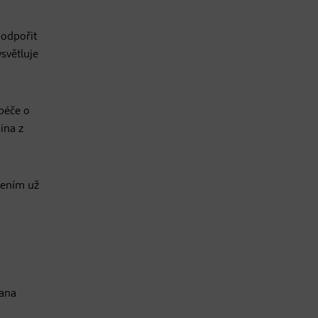
podpořit
světluje
péče o
ina z
čením už
rana