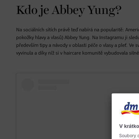
Kdo je Abbey Yung?
Na sociálních sítích právě teď nabírá na popularitě: Ameri
pokožky hlavy a vlasů) Abbey Yung. Na Instagramu ji sleduj
především tipy a návody v oblasti péče o vlasy a pleť. 
vyvinula a díky níž si v haircare komunitě vybudovala siln