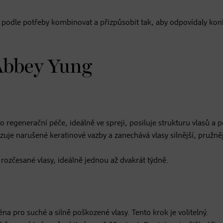
ze podle potřeby kombinovat a přizpůsobit tak, aby odpovídaly ko
 Abbey Yung
regenerační péče, ideálně ve spreji, posiluje strukturu vlasů a
zuje narušené keratinové vazby a zanechává vlasy silnější, pružněj
rozčesané vlasy, ideálně jednou až dvakrát týdně.
éna pro suché a silně poškozené vlasy. Tento krok je volitelný.