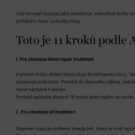
Celý koncept funguje jako stavebnice: Jednotlivé kroky l
potřebám vlasů i pokožky hlavy.
Toto je 11 kroků podle
1.
Pre‑shampoo bond repair treatment
V prvním kroku Abbey doporučuje bondingovou kúru. Tato 
opravovat poškození. Proniká do vlasového vlákna, stabili
méně náchylné k lámání.
Produkt aplikujte alespoň 10 minut před mytím na suché, 
2. Pre‑shampoo oil treatment
Olejování vlasů je oblíbený beauty trik, který se hodí zejm