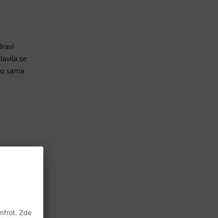
draví
lavila se
ou sama