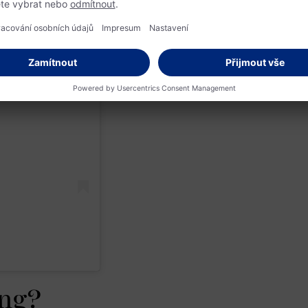
an
ung?