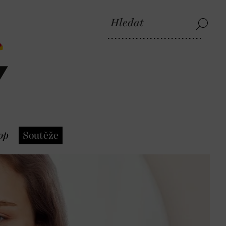
op
Soutěže