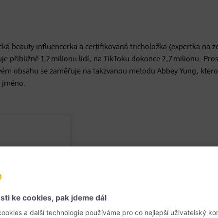
cká beauty influencerka a certifikovaná tricholožka (expertka na z
e přibližně 1,2 milionu lidí, na TikToku dokonce 2,7 milionu. Pros
Ve svém obsahu se zaměřuje na takzvanou metodu Abbey Yung, kter
é jméno.