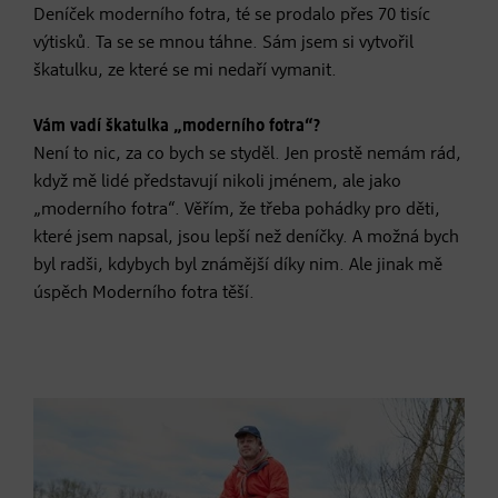
Deníček moderního fotra, té se prodalo přes 70 tisíc
výtisků. Ta se se mnou táhne. Sám jsem si vytvořil
škatulku, ze které se mi nedaří vymanit.
Vám vadí škatulka „moderního fotra“?
Není to nic, za co bych se styděl. Jen prostě nemám rád,
když mě lidé představují nikoli jménem, ale jako
„moderního fotra“. Věřím, že třeba pohádky pro děti,
které jsem napsal, jsou lepší než deníčky. A možná bych
byl radši, kdybych byl známější díky nim. Ale jinak mě
úspěch Moderního fotra těší.