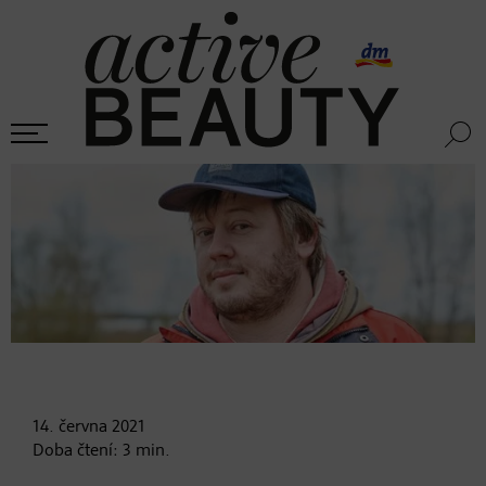
14. června
2021
Doba čtení:
3
min.