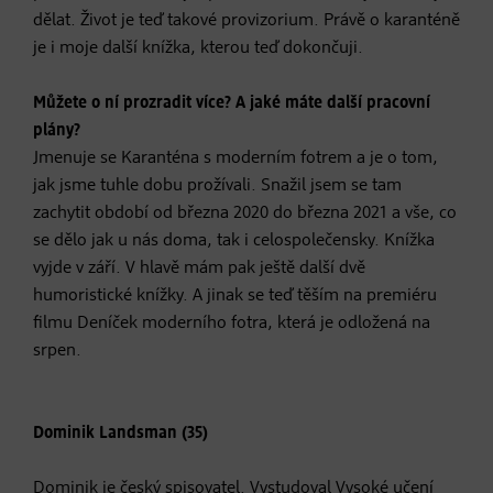
dělat. Život je teď takové provizorium. Právě o karanténě
je i moje další knížka, kterou teď dokončuji.
Můžete o ní prozradit více? A jaké máte další pracovní
plány?
Jmenuje se Karanténa s moderním fotrem a je o tom,
jak jsme tuhle dobu prožívali. Snažil jsem se tam
zachytit období od března 2020 do března 2021 a vše, co
se dělo jak u nás doma, tak i celospolečensky. Knížka
vyjde v září. V hlavě mám pak ještě další dvě
humoristické knížky. A jinak se teď těším na premiéru
filmu Deníček moderního fotra, která je odložená na
srpen.
Dominik Landsman (35)
Dominik je český spisovatel. Vystudoval Vysoké učení