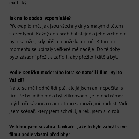
exotický.
Jak na to období vzpomínáte?
Překvapilo mě, jak jsou všechny dny s malým dítětem
stereotypní. Každý den probíhal stejně a jeho vrcholem
byl okamžik, kdy přišla manželka domů. K tomuto
momentu se upínaly veškeré mé naděje. Do té doby
bylo zásadní přežít a zařídit, aby přežilo i dítě a byt.
Podle Deníčku moderního fotra se natočil i film. Byl to
Váš cíl?
Na to se mě hodně lidí ptá, ale já jsem ani nepočítal s
tím, že by kniha měla být zfilmovaná. Je to nad rámec
mých očekávání a mám z toho samozřejmě radost. Viděl
jsem scénář, který jsem schválil, a řekl jsem si o roli.
Ve filmu jsem si zahrál taxikáře. Jaké to bylo zahrát si ve
filmu podle vlastní předlohy?