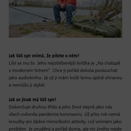
Jak Váš syn vnímá, že píšete o něm?
Líbí se mu to. Jeho nejoblíbenější knížka je „Na chalupě
s moderním fotrem“. Chce ji pořád dokola poslouchat
jako audioknihu. Já už ji mám kvůli tomu úplně ohranou
a nemůžu ji slyšet.
Jak se jinak má Váš syn?
Dokončuje druhou třídu a jeho život stejně jako nás
všech ovlivnila pandemie koronaviru. Už přes rok nemá
kroužky ani žádné mimoškolní aktivity, což vnímám jako
problém. Je znuděný a pořád doma, ale nic jiného nejde