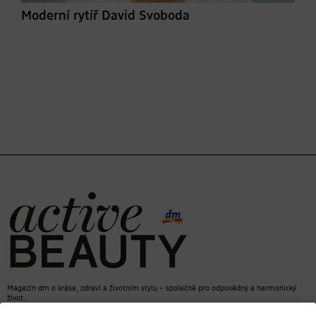
Moderní rytíř David Svoboda
Magazín dm o kráse, zdraví a životním stylu – společně pro odpovědný a harmonický
život.