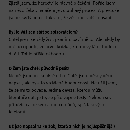
Zjistil jsem, že herectví je hlavně o čekání. Pořád jsem
na něco čekal, natáčení je zdlouhavý proces. A přestože
jsem skvělý herec, tak vím, že zůstanu radši u psaní.
Byl to Váš sen stát se spisovatelem?
Chtěl jsem se vždy živit psaním, baví mě to. Ale nikdy by
mě nenapadlo, že první knížka, kterou vydám, bude o
dítěti. Tohle přišlo náhodou.
O čem jste chtěl původně psát?
Neměl jsme nic konkrétního. Chtěl jsem někdy něco
napsat, ale byla to vzdálená budoucnost. Netušil jsem,
že se mi to povede. Jediná devíza, kterou můžu
literatuře dát, je to, že píšu vtipné texty. Nelibuji si v
příbězích a nejsem autor románů, spíš takových
fejetonů.
Už jste napsal 12 knížek, která z nich je nejúspěšnější?