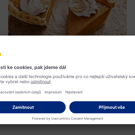
Lahodná pochoutka z dýní
Jak připravit dýňový koláč?
Zahajte dýňovou sezónu skvělým receptem na dýňový koláč,
který spojuje všechny podzimní chutě. Tento vláčný dezert vás
okouzlí svou jedinečně sladkou a bohatou chutí.