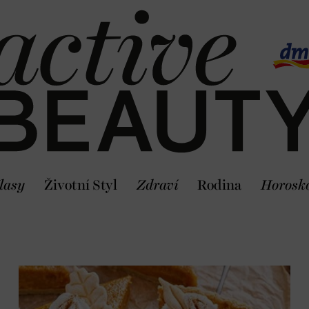
lasy
Životní Styl
Zdraví
Rodina
Horosk