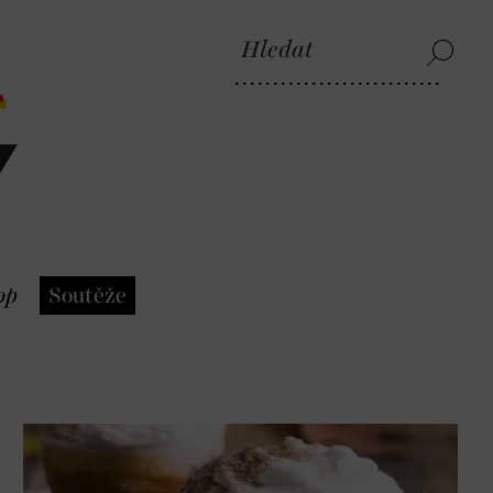
op
Soutěže