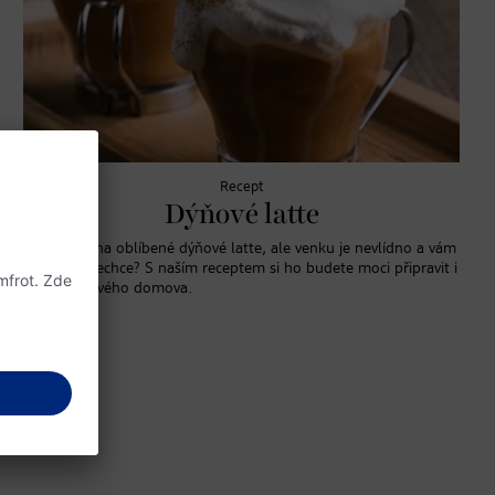
Recept
Dýňové latte
Máte chuť na oblíbené dýňové latte, ale venku je nevlídno a vám
se nikam nechce? S naším receptem si ho budete moci připravit i
v pohodlí svého domova.