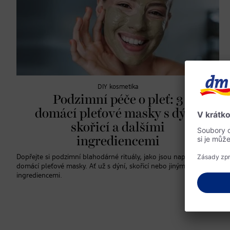
DIY kosmetika
Podzimní péče o pleť: 3
domácí pleťové masky s dýní,
skořicí a dalšími
ingrediencemi
Dopřejte si podzimní blahodárné rituály, jako jsou například
domácí pleťové masky. Ať už s dýní, skořicí nebo jinými
ingrediencemi.