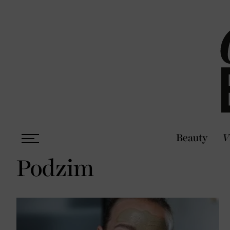
Beauty
V
Podzim