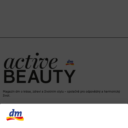
Magazín dm o kráse, zdraví a životním stylu – společně pro odpovědný a harmonický
život.