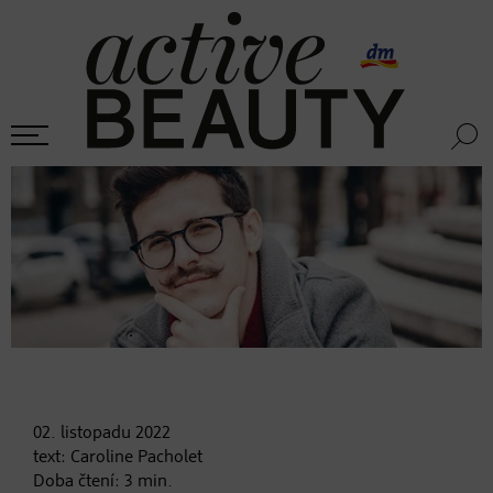
02. listopadu
2022
text:
Caroline Pacholet
Doba čtení:
3
min.