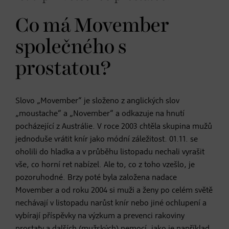
Co má Movember
společného s
prostatou?
Slovo „Movember“ je složeno z anglických slov
„moustache“ a „November“ a odkazuje na hnutí
pocházející z Austrálie. V roce 2003 chtěla skupina mužů
jednoduše vrátit knír jako módní záležitost. 01.11. se
oholili do hladka a v průběhu listopadu nechali vyrašit
vše, co horní ret nabízel. Ale to, co z toho vzešlo, je
pozoruhodné. Brzy poté byla založena nadace
Movember a od roku 2004 si muži a ženy po celém světě
nechávají v listopadu narůst knír nebo jiné ochlupení a
vybírají příspěvky na výzkum a prevenci rakoviny
prostaty a dalších (mužských) nemocí, jako je například