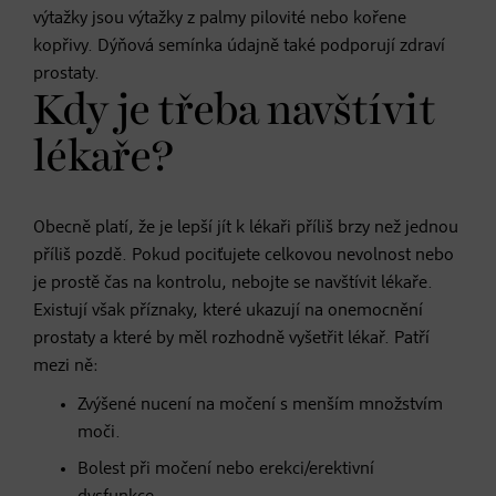
výtažky jsou výtažky z palmy pilovité nebo kořene
kopřivy. Dýňová semínka údajně také podporují zdraví
prostaty.
Kdy je třeba navštívit
lékaře?
Obecně platí, že je lepší jít k lékaři příliš brzy než jednou
příliš pozdě. Pokud pociťujete celkovou nevolnost nebo
je prostě čas na kontrolu, nebojte se navštívit lékaře.
Existují však příznaky, které ukazují na onemocnění
prostaty a které by měl rozhodně vyšetřit lékař. Patří
mezi ně:
Zvýšené nucení na močení s menším množstvím
moči.
Bolest při močení nebo erekci/erektivní