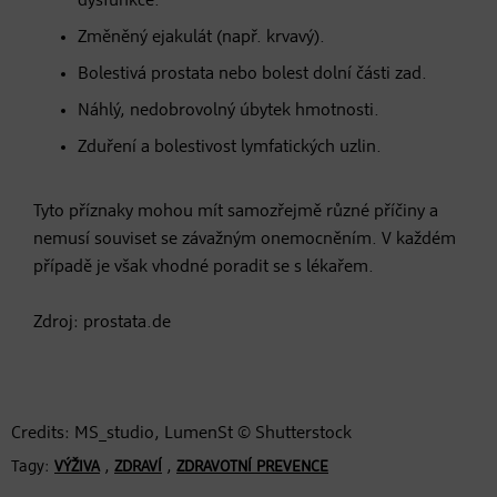
dysfunkce.
Změněný ejakulát (např. krvavý).
Bolestivá prostata nebo bolest dolní části zad.
Náhlý, nedobrovolný úbytek hmotnosti.
Zduření a bolestivost lymfatických uzlin.
Tyto příznaky mohou mít samozřejmě různé příčiny a
nemusí souviset se závažným onemocněním. V každém
případě je však vhodné poradit se s lékařem.
Zdroj: prostata.de
Credits: MS_studio, LumenSt © Shutterstock
Tagy:
,
,
VÝŽIVA
ZDRAVÍ
ZDRAVOTNÍ PREVENCE