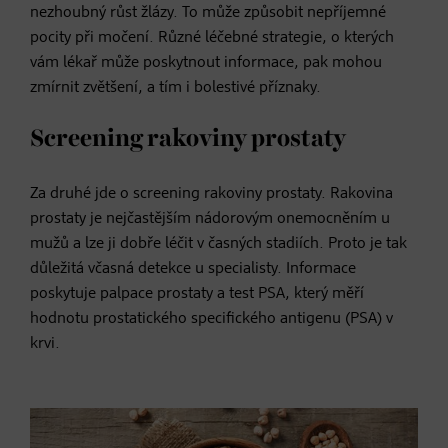
nezhoubný růst žlázy. To může způsobit nepříjemné
pocity při močení. Různé léčebné strategie, o kterých
vám lékař může poskytnout informace, pak mohou
zmírnit zvětšení, a tím i bolestivé příznaky.
Screening rakoviny prostaty
Za druhé jde o screening rakoviny prostaty. Rakovina
prostaty je nejčastějším nádorovým onemocněním u
mužů a lze ji dobře léčit v časných stadiích. Proto je tak
důležitá včasná detekce u specialisty. Informace
poskytuje palpace prostaty a test PSA, který měří
hodnotu prostatického specifického antigenu (PSA) v
krvi.