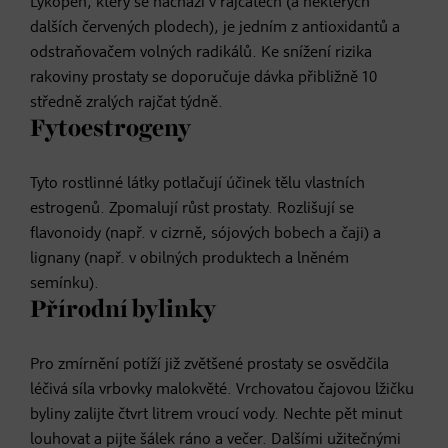
Lykopen, který se nachází v rajčatech (a některých
dalších červených plodech), je jedním z antioxidantů a
odstraňovačem volných radikálů. Ke snížení rizika
rakoviny prostaty se doporučuje dávka přibližně 10
středně zralých rajčat týdně.
Fytoestrogeny
Tyto rostlinné látky potlačují účinek tělu vlastních
estrogenů. Zpomalují růst prostaty. Rozlišují se
flavonoidy (např. v cizrně, sójových bobech a čaji) a
lignany (např. v obilných produktech a lněném
semínku).
Přírodní bylinky
Pro zmírnění potíží již zvětšené prostaty se osvědčila
léčivá síla vrbovky malokvěté. Vrchovatou čajovou lžičku
byliny zalijte čtvrt litrem vroucí vody. Nechte pět minut
louhovat a pijte šálek ráno a večer. Dalšími užitečnými