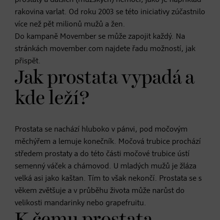
rakovina varlat. Od roku 2003 se této iniciativy zúčastnilo
více než pět milionů mužů a žen.
Do kampaně Movember se může zapojit každý. Na
stránkách movember.com najdete řadu možností, jak
přispět.
Jak prostata vypadá a
kde leží?
Prostata se nachází hluboko v pánvi, pod močovým
měchýřem a lemuje konečník. Močová trubice prochází
středem prostaty a do této části močové trubice ústí
semenný váček a chámovod. U mladých mužů je žláza
velká asi jako kaštan. Tím to však nekončí. Prostata se s
věkem zvětšuje a v průběhu života může narůst do
velikosti mandarinky nebo grapefruitu.
K čemu prostata