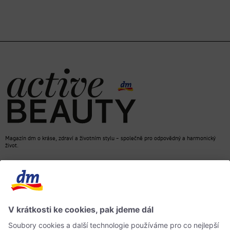
Magazín dm o kráse, zdraví a životním stylu – společně pro odpovědný a harmonický
život.