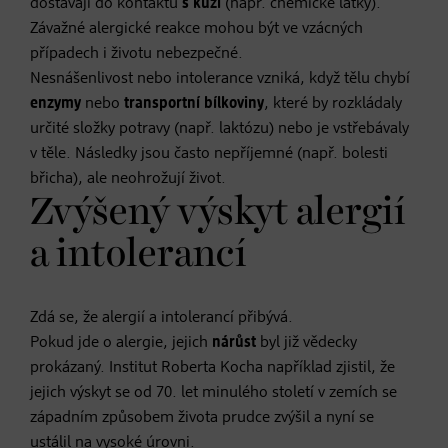
dostávají do kontaktu
s kůží
(např. chemické látky).
Závažné alergické reakce mohou být ve vzácných
případech i životu nebezpečné.
Nesnášenlivost nebo intolerance vzniká, když tělu chybí
enzymy
nebo
transportní bílkoviny
, které by rozkládaly
určité složky potravy (např. laktózu) nebo je vstřebávaly
v těle. Následky jsou často nepříjemné (např. bolesti
břicha), ale neohrožují život.
Zvýšený výskyt alergií
a intolerancí
Zdá se, že alergií a intolerancí přibývá.
Pokud jde o alergie, jejich
nárůst
byl již vědecky
prokázaný. Institut Roberta Kocha například zjistil, že
jejich výskyt se od 70. let minulého století v zemích se
západním způsobem života prudce zvýšil a nyní se
ustálil na vysoké úrovni.