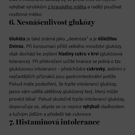
vyhýbat výrobkům
z kravského mléka
a raději používat
rostlinné mléko.
6. Nesnášenlivost glukózy
Glukóza
je také známá jako „dextróza“ a je
důležitou
živinou.
Při konzumaci příliš velkého množství glukózy
však dochází ke zvýšení
hladiny cukru v krvi
(glukózová
tolerance). Při překročení určité hranice se jedná o tzv.
glukózovou intoleranci – předchůdce
cukrovky.
Jedním z
nejčastějších příznaků jsou gastrointestinální potíže.
Pokud máte podezření, že trpíte intolerancí glukózy,
jasno vám udělá zátěžový glukózový test, který může
provést lékař. Pokud skutečně trpíte intolerancí glukózy,
doporučuje se, abyste se co nejvíce
vyhýbali
sladkostem
a tučným jídlům a předešli tak cukrovce.
7. Histaminová intolerance