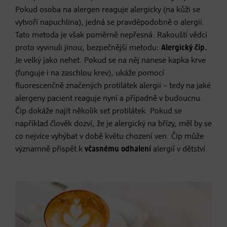
Pokud osoba na alergen reaguje alergicky (na kůži se
vytvoří napuchlina), jedná se pravděpodobně o alergii.
Tato metoda je však poměrně nepřesná. Rakouští vědci
proto vyvinuli jinou, bezpečnější metodu:
Alergický čip.
Je velký jako nehet. Pokud se na něj nanese kapka krve
(funguje i na zaschlou krev), ukáže pomocí
fluorescenčně značených protilátek alergii – tedy na jaké
alergeny pacient reaguje nyní a případně v budoucnu.
Čip dokáže najít několik set protilátek. Pokud se
například člověk dozví, že je alergický na břízy, měl by se
co nejvíce vyhýbat v době květu chození ven. Čip může
významně přispět k
včasnému odhalení
alergií v dětství.