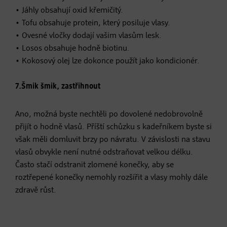
• Jáhly obsahují oxid křemičitý.
• Tofu obsahuje protein, který posiluje vlasy.
• Ovesné vločky dodají vašim vlasům lesk.
• Losos obsahuje hodně biotinu.
• Kokosový olej lze dokonce použít jako kondicionér.
7.Šmik šmik, zastřihnout
Ano, možná byste nechtěli po dovolené nedobrovolně
přijít o hodně vlasů. Příští schůzku s kadeřníkem byste si
však měli domluvit brzy po návratu. V závislosti na stavu
vlasů obvykle není nutné odstraňovat velkou délku.
Často stačí odstranit zlomené konečky, aby se
roztřepené konečky nemohly rozšířit a vlasy mohly dále
zdravě růst.