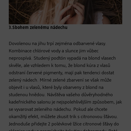
3.Sbohem zelenému nádechu
Dovolenou na jihu trpí zejména odbarvené vlasy.
Kombinace chlórové vody a slunce jim vůbec
neprospívá. Studený podtón vypadá na blond vlasech
skvěle, ale vzhledem k tomu, že blond kúra z vlasů
odstraní červené pigmenty, mají pak tendenci dostat
zelený nádech. Mírné zelené zbarvení se však může
objevit i u vlasů, které byly obarveny z blond na
studenou hnědou. Návštěva vašeho důvěryhodného
kadeřnického salonu je nejspolehlivějším způsobem, jak
se vyvarovat zeleného nádechu. Pokud ale chcete
okamžitý efekt, můžete zkusit trik s citronovou šťávou.
Jednoduše přidejte 2 polévkové lžíce citronové šťávy do