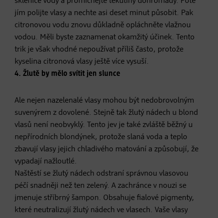
sklenice vody a promíchejte tekutiny dohromady. Poté
jím polijte vlasy a nechte asi deset minut působit. Pak
citronovou vodu znovu důkladně opláchněte vlažnou
vodou. Měli byste zaznamenat okamžitý účinek. Tento
trik je však vhodné nepoužívat příliš často, protože
kyselina citronová vlasy ještě více vysuší.
4. Žlutě by mělo svítit jen slunce
Ale nejen nazelenalé vlasy mohou být nedobrovolným
suvenýrem z dovolené. Stejně tak žlutý nádech u blond
vlasů není neobvyklý. Tento jev je také zvláště běžný u
nepřírodních blondýnek, protože slaná voda a teplo
zbavují vlasy jejich chladivého matování a způsobují, že
vypadají nažloutlé.
Naštěstí se žlutý nádech odstraní správnou vlasovou
péčí snadněji než ten zelený. A zachránce v nouzi se
jmenuje stříbrný šampon. Obsahuje fialové pigmenty,
které neutralizují žlutý nádech ve vlasech. Vaše vlasy