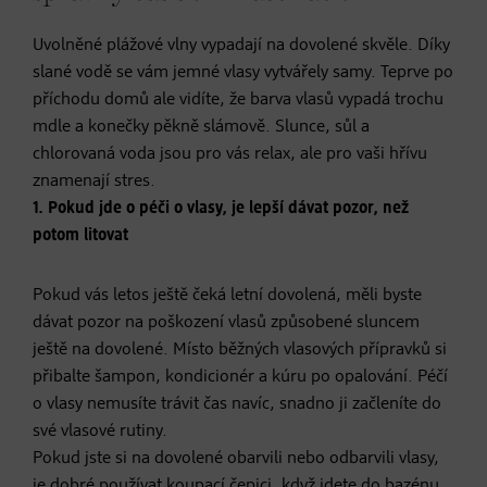
Uvolněné plážové vlny vypadají na dovolené skvěle. Díky
slané vodě se vám jemné vlasy vytvářely samy. Teprve po
příchodu domů ale vidíte, že barva vlasů vypadá trochu
mdle a konečky pěkně slámově. Slunce, sůl a
chlorovaná voda jsou pro vás relax, ale pro vaši hřívu
znamenají stres.
1. Pokud jde o péči o vlasy, je lepší dávat pozor, než
potom litovat
Pokud vás letos ještě čeká letní dovolená, měli byste
dávat pozor na poškození vlasů způsobené sluncem
ještě na dovolené. Místo běžných vlasových přípravků si
přibalte šampon, kondicionér a kúru po opalování. Péčí
o vlasy nemusíte trávit čas navíc, snadno ji začleníte do
své vlasové rutiny.
Pokud jste si na dovolené obarvili nebo odbarvili vlasy,
je dobré používat koupací čepici, když jdete do bazénu.