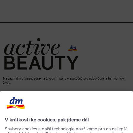
Magazín dm o kráse, zdraví a životním stylu – společně pro odpovědný a harmonický
život.