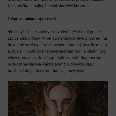
Na sluníčko je nejlepší nosit slaměný klobouk.
2.Oprava polámaných vlasů
Ale i když už jste zpátky z dovolené, ještě není pozdě
začít s péčí o vlasy. Vlivem změněných vlivů prostředí na
dovolené se vlasy stávají suchými, lámavými a ztrácí sílu
a objem. Hloubkově regenerující šampon je ideální pro
jejich obnovu a zdravě vypadající vzhled. Regeneruje
poškozená vlasová vlákna zevnitř a obvykle vlasy
posiluje i oleji, které jim dodávají nový lesk.