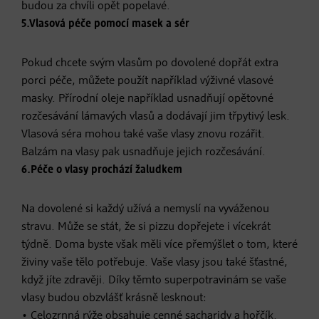
budou za chvíli opět popelavé.
5.Vlasová péče pomocí masek a sér
Pokud chcete svým vlasům po dovolené dopřát extra
porci péče, můžete použít například výživné vlasové
masky. Přírodní oleje například usnadňují opětovné
rozčesávání lámavých vlasů a dodávají jim třpytivý lesk.
Vlasová séra mohou také vaše vlasy znovu rozářit.
Balzám na vlasy pak usnadňuje jejich rozčesávání.
6.Péče o vlasy prochází žaludkem
Na dovolené si každý užívá a nemyslí na vyváženou
stravu. Může se stát, že si pizzu dopřejete i vícekrát
týdně. Doma byste však měli více přemýšlet o tom, které
živiny vaše tělo potřebuje. Vaše vlasy jsou také šťastné,
když jíte zdravěji. Díky těmto superpotravinám se vaše
vlasy budou obzvlášť krásně lesknout:
• Celozrnná rýže obsahuje cenné sacharidy a hořčík.