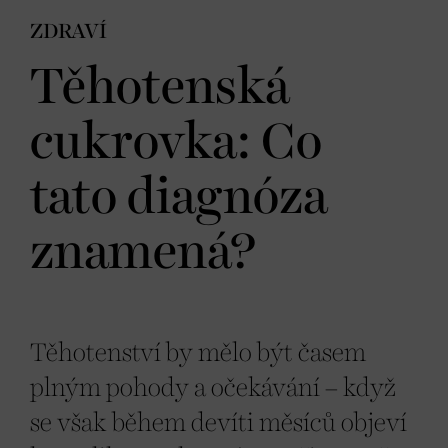
ZDRAVÍ
Těhotenská
cukrovka: Co
tato diagnóza
znamená?
Těhotenství by mělo být časem
plným pohody a očekávání – když
se však během devíti měsíců objeví