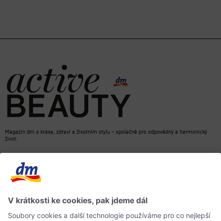
Magazín dm o kráse, zdraví a životním stylu – společně pro odpovědný a harmonický
život.