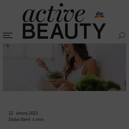
22. února
2023
Doba čtení:
4
min.