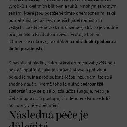
výrobků a kvalitních bílkovin a tuků. Mnohým těhotným
ženám, které jsou postižené tímto onemocněním, také
pomáhá jíst pět až šest menších jídel namísto tří
velkých. Každá žena však musí sama zjistit, co je vhodné
pro její tělo a každodenní život. Proto je během
těhotenské cukrovky tak důležitá
individuální podpora a
dietní poradenství.
K navrácení hladiny cukru v krvi do rovnováhy většinou
postačí opatření, jako je správná strava a pohyb. A
pokud je nutná prodloužená léčba inzulinem, lze se ji
snadno naučit. Kromě toho je nutné
podrobnější
sledování
, aby se zjistilo, zda léčba funguje, nebo je
třeba ji upravit. S postupujícím těhotenstvím se totiž
hormony v těle opět mění.
Následná péče je