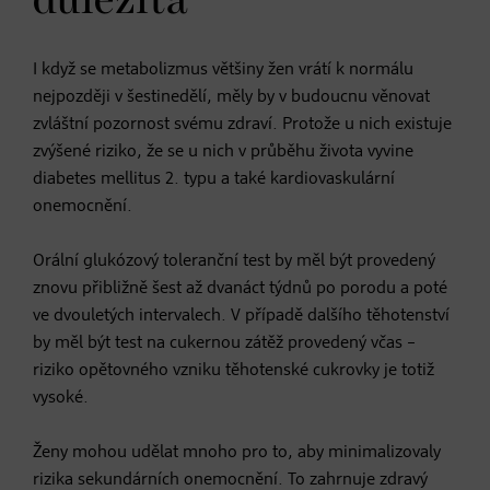
důležitá
I když se metabolizmus většiny žen vrátí k normálu
nejpozději v šestinedělí, měly by v budoucnu věnovat
zvláštní pozornost svému zdraví. Protože u nich existuje
zvýšené riziko, že se u nich v průběhu života vyvine
diabetes mellitus 2. typu a také kardiovaskulární
onemocnění.
Orální glukózový toleranční test by měl být provedený
znovu přibližně šest až dvanáct týdnů po porodu a poté
ve dvouletých intervalech. V případě dalšího těhotenství
by měl být test na cukernou zátěž provedený včas –
riziko opětovného vzniku těhotenské cukrovky je totiž
vysoké.
Ženy mohou udělat mnoho pro to, aby minimalizovaly
rizika sekundárních onemocnění. To zahrnuje zdravý