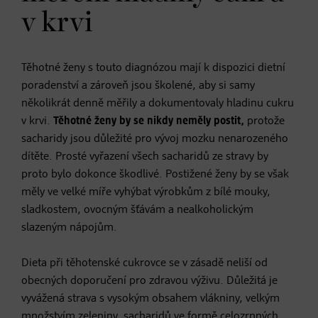
v krvi
Těhotné ženy s touto diagnózou mají k dispozici dietní
poradenství a zároveň jsou školené, aby si samy
několikrát denně měřily a dokumentovaly hladinu cukru
v krvi.
Těhotné ženy by se nikdy neměly postit,
protože
sacharidy jsou důležité pro vývoj mozku nenarozeného
dítěte. Prosté vyřazení všech sacharidů ze stravy by
proto bylo dokonce škodlivé. Postižené ženy by se však
měly ve velké míře vyhýbat výrobkům z bílé mouky,
sladkostem, ovocným šťávám a nealkoholickým
slazeným nápojům.
Dieta při těhotenské cukrovce se v zásadě neliší od
obecných doporučení pro zdravou výživu. Důležitá je
vyvážená strava s vysokým obsahem vlákniny, velkým
množstvím zeleniny, sacharidů ve formě celozrnných