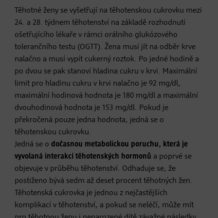
Těhotné ženy se vyšetřují na těhotenskou cukrovku mezi
24. a 28. týdnem těhotenství na základě rozhodnutí
ošetřujícího lékaře v rámci orálního glukózového
tolerančního testu (OGTT). Žena musí jít na odběr krve
nalačno a musí vypít cukerný roztok. Po jedné hodině a
po dvou se pak stanoví hladina cukru v krvi. Maximální
limit pro hladinu cukru v krvi nalačno je 92 mg/dl,
maximální hodinová hodnota je 180 mg/dl a maximální
dvouhodinová hodnota je 153 mg/dl. Pokud je
překročená pouze jedna hodnota, jedná se o
těhotenskou cukrovku.
Jedná se o
dočasnou metabolickou poruchu, která je
vyvolaná interakcí těhotenských hormonů
a poprvé se
objevuje v průběhu těhotenství. Odhaduje se, že
postiženo bývá sedm až deset procent těhotných žen.
Těhotenská cukrovka je jednou z nejčastějších
komplikací v těhotenství, a pokud se neléčí, může mít
pro těhotnou ženu i nenarozené dítě závažné následky.