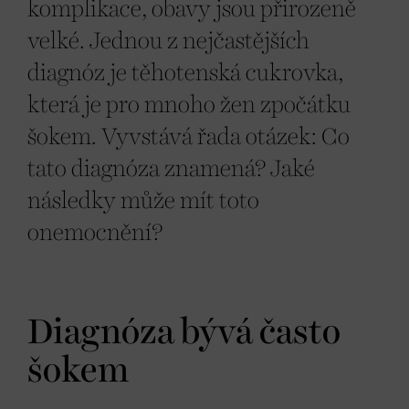
komplikace, obavy jsou přirozeně
velké. Jednou z nejčastějších
diagnóz je těhotenská cukrovka,
která je pro mnoho žen zpočátku
šokem. Vyvstává řada otázek: Co
tato diagnóza znamená? Jaké
následky může mít toto
onemocnění?
Diagnóza bývá často
šokem