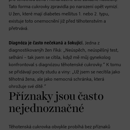
Tato forma cukrovky zpravidla po narození opět vymizí.
U žen, které mají diabetes mellitus 1. nebo 2. typu,
existuje toto onemocnění již před těhotenstvím a
přetrvává.
Diagnóza je často nečekaná a šokující.
Jedna z
diagnostikovanýh žen říká: „Neúspěch, neúspěšný test,
selhání – tak jsem se cítila, když mě můj gynekolog
konfrontoval s diagnózou těhotenské cukrovky.“ K tomu
se přidávají pocity studu a viny: „Už jsem se necítila jako
těhotná žena, ale jako nemocná schránka, která
ohrožuje své dítě.“
Příznaky jsou často
nejednoznačné
Těhotenská cukrovka obvykle probíhá bez příznaků