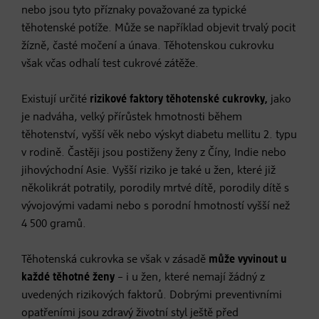
nebo jsou tyto příznaky považované za typické
těhotenské potíže. Může se například objevit trvalý pocit
žízně, časté močení a únava. Těhotenskou cukrovku
však včas odhalí test cukrové zátěže.
Existují určité
rizikové faktory těhotenské cukrovky,
jako
je nadváha, velký přírůstek hmotnosti během
těhotenství, vyšší věk nebo výskyt diabetu mellitu 2. typu
v rodině. Častěji jsou postiženy ženy z Číny, Indie nebo
jihovýchodní Asie. Vyšší riziko je také u žen, které již
několikrát potratily, porodily mrtvé dítě, porodily dítě s
vývojovými vadami nebo s porodní hmotností vyšší než
4 500 gramů.
Těhotenská cukrovka se však v zásadě
může vyvinout u
každé těhotné ženy
– i u žen, které nemají žádný z
uvedených rizikových faktorů. Dobrými preventivními
opatřeními jsou zdravý životní styl ještě před