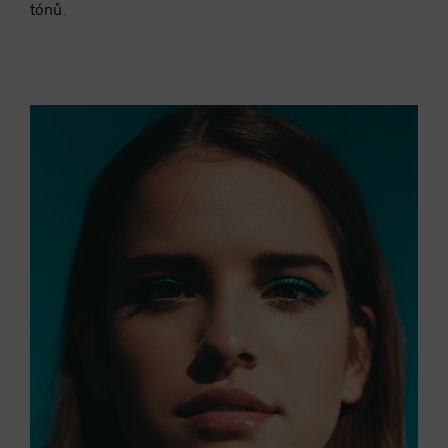
tónů.