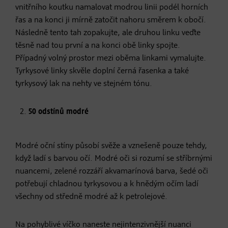
vnitřního koutku namalovat modrou linii podél horních
řas a na konci ji mírně zatočit nahoru směrem k obočí.
Následně tento tah zopakujte, ale druhou linku veďte
těsně nad tou první a na konci obě linky spojte.
Případný volný prostor mezi oběma linkami vymalujte.
Tyrkysové linky skvěle doplní černá řasenka a také
tyrkysový lak na nehty ve stejném tónu.
50 odstínů modré
Modré oční stíny působí svěže a vznešeně pouze tehdy,
když ladí s barvou očí. Modré oči si rozumí se stříbrnými
nuancemi, zelené rozzáří akvamarínová barva, šedé oči
potřebují chladnou tyrkysovou a k hnědým očím ladí
všechny od středně modré až k petrolejové.
Na pohyblivé víčko naneste nejintenzivnější nuanci