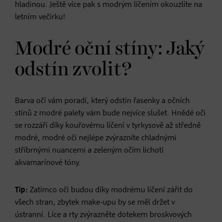
hladinou. Ještě více pak s modrým líčením okouzlíte na
letním večírku!
Modré oční stíny: Jaký
odstín zvolit?
Barva očí vám poradí, který odstín řasenky a očních
stínů z modré palety vám bude nejvíce slušet. Hnědé oči
se rozzáří díky kouřovému líčení v tyrkysově až středně
modré, modré oči nejlépe zvýrazníte chladnými
stříbrnými nuancemi a zeleným očím lichotí
akvamarínové tóny.
Tip:
Zatímco oči budou díky modrému líčení zářit do
všech stran, zbytek make-upu by se měl držet v
ústranní. Líce a rty zvýrazněte dotekem broskvových