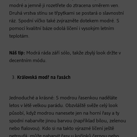
modré a jemně ji rozetřete do ztracena směrem ven.
Druhá vrstva stínu se třpytkami se postará o slavnostní
ráz. Spodní víčko také zvýrazněte dotekem modré. S
pomocí kvalitní báze odolá líčení i vysokým letním
teplotám.
Náš tip:
Modrá ráda září sólo, takže zbylý look držte v
decentním módu.
Královská modř na řasách
Jednoduché a krásné: S modrou řasenkou naděláte
letos v létě velkou parádu. Obzvláště svěže celý look
působí, když modrou nanesete jen na horní řasy a ty
spodní nabarvíte jinou barvou (například bílou, zelenou
nebo fialovou). Kdo si na takto výrazné líčení ještě
netroufá, může nabarvit řasy u kořínků černou nebo