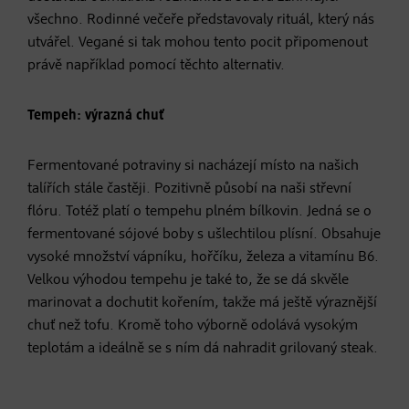
všechno. Rodinné večeře představovaly rituál, který nás
utvářel. Vegané si tak mohou tento pocit připomenout
právě například pomocí těchto alternativ.
Tempeh: výrazná chuť
Fermentované potraviny si nacházejí místo na našich
talířích stále častěji. Pozitivně působí na naši střevní
flóru. Totéž platí o tempehu plném bílkovin. Jedná se o
fermentované sójové boby s ušlechtilou plísní. Obsahuje
vysoké množství vápníku, hořčíku, železa a vitamínu B6.
Velkou výhodou tempehu je také to, že se dá skvěle
marinovat a dochutit kořením, takže má ještě výraznější
chuť než tofu. Kromě toho výborně odolává vysokým
teplotám a ideálně se s ním dá nahradit grilovaný steak.