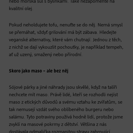
nebo mořská sůl s bylinkami. Také nezapomeňte na
kvalitní olej.
Pokud neholdujete tofu, nenuťte se do něj. Nemá smysl
se přemáhat, vždyť grilování má být zábava. Hledejte
veganské alternativy, které vám chutnají. Jednou z těch,
z nichž se dají vykouzlit pochoutky, je například tempeh,
ať už uzený, smažený nebo přírodní.
Skoro jako maso – ale bez něj
Sójové párky a jiné náhrady jsou skvělé, když na talíři
nechcete mít maso. Právě lidé, kteří se rozhodli nejíst
maso z etických důvodů a svému vztahu ke zvířatům, se
tak nemusejí vzdát svého oblíbeného burgeru nebo
salámu. Tyto potraviny používá hodně lidí, protože jsme
zvyklí na masové pokrmy z dětství. Většina z nás
dostávala odmalička rozmanitou stravu zahrnující