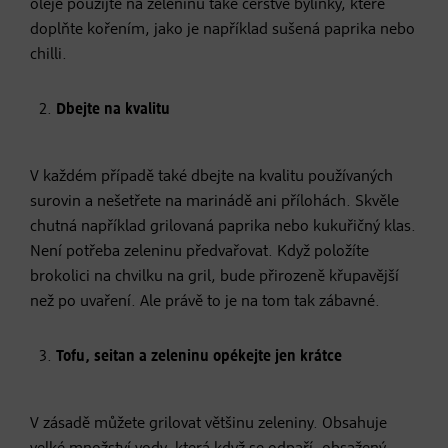
oleje použijte na zeleninu také čerstvé bylinky, které
doplňte kořením, jako je například sušená paprika nebo
chilli.
Dbejte na kvalitu
V každém případě také dbejte na kvalitu používaných
surovin a nešetřete na marinádě ani přílohách. Skvěle
chutná například grilovaná paprika nebo kukuřičný klas.
Není potřeba zeleninu předvařovat. Když položíte
brokolici na chvilku na gril, bude přirozeně křupavější
než po uvaření. Ale právě to je na tom tak zábavné.
Tofu, seitan a zeleninu opékejte jen krátce
V zásadě můžete grilovat většinu zeleniny. Obsahuje