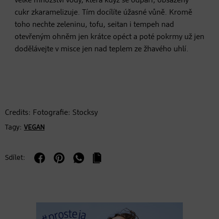
velké množství vody, která když se odpaří, obsažený
cukr zkaramelizuje. Tím docílíte úžasné vůně. Kromě
toho nechte zeleninu, tofu, seitan i tempeh nad
otevřeným ohněm jen krátce opéct a poté pokrmy už jen
dodělávejte v misce jen nad teplem ze žhavého uhlí.
Credits: Fotografie: Stocksy
Tagy:
VEGAN
Sdílet: