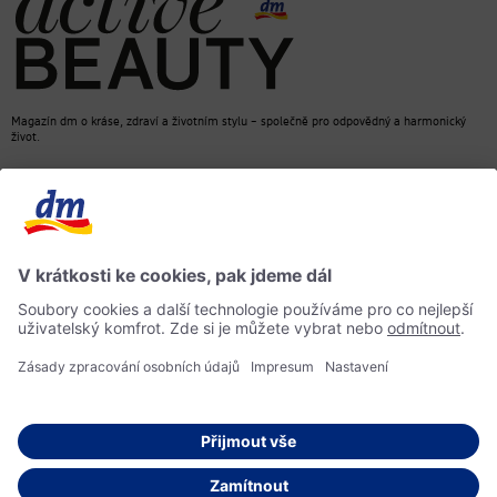
Magazín dm o kráse, zdraví a životním stylu – společně pro odpovědný a harmonický
život.
dm Online Shop
Kontakt
ACTIVE BEAUTY, magazín dm
Impressum
Ochrana osobních údajů
Informace o přístupnosti
Směrnice pro umělou inteligenci
© 2026 dm drogerie markt s.r.o.