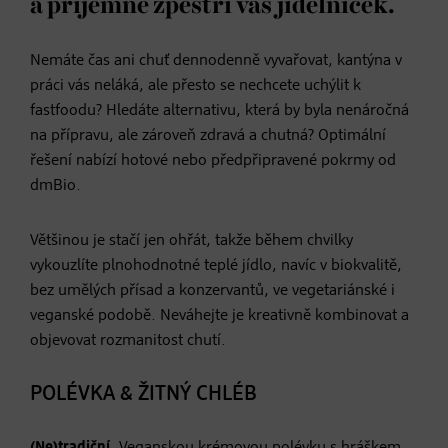
a příjemně zpestří váš jídelníček.
Nemáte čas ani chuť dennodenně vyvařovat, kantýna v
práci vás neláká, ale přesto se nechcete uchýlit k
fastfoodu? Hledáte alternativu, která by byla nenáročná
na přípravu, ale zároveň zdravá a chutná? Optimální
řešení nabízí hotové nebo předpřipravené pokrmy od
dmBio.
Většinou je stačí jen ohřát, takže během chvilky
vykouzlíte plnohodnotné teplé jídlo, navíc v biokvalitě,
bez umělých přísad a konzervantů, ve vegetariánské i
veganské podobě. Neváhejte je kreativně kombinovat a
objevovat rozmanitost chutí.
POLÉVKA & ŽITNÝ CHLÉB
(Ne)tradiční.
Veganskou
krémovou polévku s hráškem,