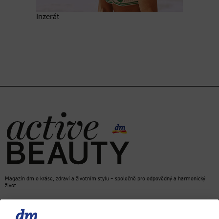
Inzerát
Magazín dm o kráse, zdraví a životním stylu – společně pro odpovědný a harmonický
život.