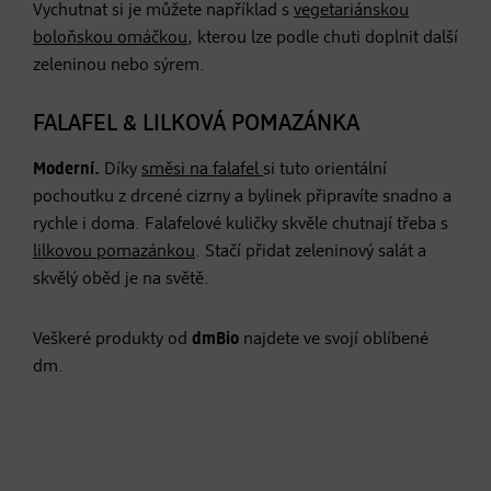
Vychutnat si je můžete například s
vegetariánskou
boloňskou omáčkou
, kterou lze podle chuti doplnit další
zeleninou nebo sýrem.
FALAFEL & LILKOVÁ POMAZÁNKA
Moderní.
Díky
směsi na falafel
si tuto orientální
pochoutku z drcené cizrny a bylinek připravíte snadno a
rychle i doma. Falafelové kuličky skvěle chutnají třeba s
lilkovou pomazánkou
. Stačí přidat zeleninový salát a
skvělý oběd je na světě.
Veškeré produkty od
dmBio
najdete ve svojí oblíbené
dm.