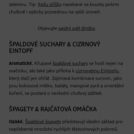
zeleninu. Tip:
Kešu oříšky
nasekané na kousky pokrm
chuťově i opticky pozvednou na vyšší úroveň.
Objevujte
pestrý svět dmBio
.
ŠPALDOVÉ SUCHARY & CIZRNOVÝ
EINTOPF
Aromatické.
Křupavé
špaldové suchary
se hodí nejen na
svačinku, ale také jako příloha k
cizrnovému Eintopfu
,
který stačí jen ohřát. Zajímavá kombinace surovin, jako
jsou kokosové mléko, batáty, mangové pyré a orientální
koření, se postará o nevšední chuťový zážitek.
ŠPAGETY & RAJČATOVÁ OMÁČKA
Italské.
Špaldové špagety
představují ideální základ pro
nepřeberné množství rychlých těstovinových pokrmů.