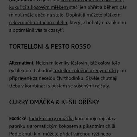
kukuřicí a kosovým mlékem
stačí jen ohřát a během pár
minut máte oběd na stole. Doplnit ji můžete plátkem
celozrnného žitného chleba
, který je bohatý na vlákninu
a optimálně vás tak zasytí.
TORTELLONI & PESTO ROSSO
Alternativní.
Nejen milovníky těstovin jistě osloví toto
rychlé duo. Lahodné
tortelloni plněné uzeným tofu
jsou
připravené za necelou čtvrthodinku. Skvěle chutnají
třeba v kombinaci s
pestem se sušenými rajčaty
.
CURRY OMÁČKA & KEŠU OŘÍŠKY
Exotické.
Indická curry omáčka
kombinuje rajčata a
papriku s aromatickým kokosem a pikantním chilli.
Podle chuti k ní můžete přidat vařenou rýži nebo